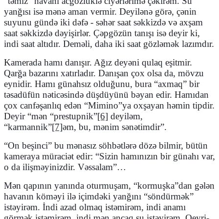
“
təmiz” havanı acgözlüklə ciyərlərimə çəkirəm. Su
yanğısı isə mənə aman vermir. Deyilənə görə, çənin
suyunu gündə iki dəfə - səhər saat səkkizdə və axşam
saat səkkizdə dəyişirlər. Çəpgözün tanışı isə deyir ki,
indi saat altıdır. Deməli, daha iki saat gözləmək lazımdır.
Kamerada hamı danışır. Ağız deyəni qulaq eşitmir.
Qarğa bazarını xatırladır. Danışan çox olsa da, mövzu
eynidir. Hamı günahsız olduğunu, bura
“
axmaq” bir
təsadüfün nəticəsində düşdüyünü bəyan edir. Hamıdan
çox canfəşanlıq edən
“
Mimino”ya oxşayan həmin tipdir.
Deyir
“
mən
“
prestupnik”
[6]
deyiləm,
“
karmannik”
[7]
əm, bu, mənim sənətimdir”.
“On beşinci” bu mənasız söhbətlərə dözə bilmir, bütün
kameraya müraciət edir:
“
Sizin hamınızın bir günahı var,
o da ilişməyinizdir. Vəssalam”…
Mən qapının yanında oturmuşam,
“
kormuşka”dan gələn
havanın köməyi ilə içimdəki yanğını “söndürmək”
istəyirəm. İndi azad olmaq istəmirəm, indi anamı
görmək istəmirəm, indi mən ancaq su istəyirəm. Qeyri-