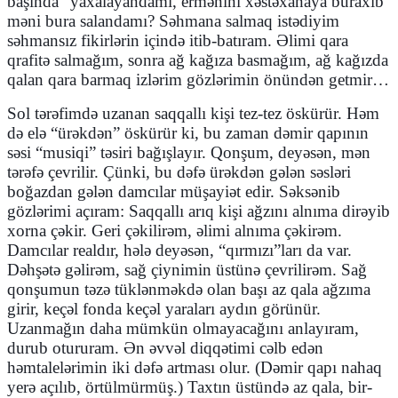
başında” yaxalayandamı, ermənini xəstəxanaya buraxıb
məni bura salandamı? Səhmana salmaq istədiyim
səhmansız fikirlərin içində itib-batıram. Əlimi qara
qrafitə salmağım, sonra ağ kağıza basmağım, ağ kağızda
qalan qara barmaq izlərim gözlərimin önündən getmir…
Sol tərəfimdə uzanan saqqallı kişi tez-tez öskürür. Həm
də elə “ürəkdən” öskürür ki, bu zaman dəmir qapının
səsi
“
musiqi” təsiri bağışlayır. Qonşum, deyəsən, mən
tərəfə çevrilir. Çünki, bu dəfə ürəkdən gələn səsləri
boğazdan gələn damcılar müşayiət edir. Səksənib
gözlərimi açıram: Saqqallı arıq kişi ağzını alnıma dirəyib
xorna çəkir. Geri çəkilirəm, əlimi alnıma çəkirəm.
Damcılar realdır, hələ deyəsən,
“
qırmızı”ları da var.
Dəhşətə gəlirəm, sağ çiynimin üstünə çevrilirəm. Sağ
qonşumun təzə tüklənməkdə olan başı az qala ağzıma
girir, keçəl fonda keçəl yaraları aydın görünür.
Uzanmağın daha mümkün olmayacağını anlayıram,
durub otururam. Ən əvvəl diqqətimi cəlb edən
həmtalelərimin iki dəfə artması olur. (Dəmir qapı nahaq
yerə açılıb, örtülmürmüş.) Taxtın üstündə az qala, bir-