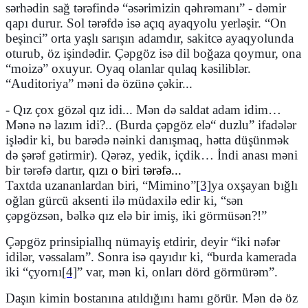
sərhədin sağ tərəfind
ə “ə
sərimizin qəhrəmanı” - dəmir
qapı durur. Sol tərəfdə isə açıq ayaqyolu yerləşir.
“
On
beşinci” orta yaşlı sarışın adamdır, sakitcə ayaqyolunda
oturub, öz işindədir. Çəpgöz isə dil boğaza qoymur, ona
“
moizə” oxuyur. Oyaq olanlar qulaq kəsiliblər.
“
Auditoriya” məni də özünə çəkir...
- Qız çox gözəl qız idi...
Mən də saldat adam idim…
Mənə nə lazım idi?.. (Burda çəpgöz el
ə
“
duzlu” ifadələr
işlədir ki, bu barədə nəinki danışmaq, hətta düşünmək
də şərəf gətirmir). Qərəz, yedik, içdik… İndi anası məni
bir tərəfə dartır,
qızı o biri tərəfə...
Taxtda uzananlardan biri,
“
Mimino”
[3]
ya oxşayan bığlı
oğlan gürcü aksenti ilə müdaxilə edir ki,
“
sən
çəpgözsən, bəlkə qız elə bir imiş, iki görmüsən?!”
Çəpgöz prinsipiallıq nümayiş etdirir, deyir
“
iki nəfər
idilər, vəssalam”. Sonra isə qayıdır ki,
“
burda kamerada
iki “çyornı
[4]
” var, mən ki, onları dörd görmürəm”.
Daşın kimin bostanına atıldığını hamı görür. Mən də öz