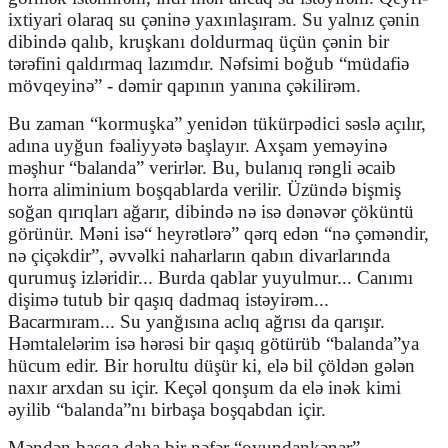
ixtiyari olaraq su çəninə yaxınlaşıram. Su yalnız çənin
dibində qalıb, kruşkanı doldurmaq üçün çənin bir
tərəfini qaldırmaq lazımdır. Nəfsimi boğub
“
müdafiə
mövqeyinə” - dəmir qapının yanına çəkilirəm.
Bu zaman
“
kormuşka” yenidən tükürpədici səslə açılır,
adına uyğun fəaliyyətə başlayır. Axşam yeməyinə
məşhur
“
balanda” verirlər. Bu, bulanıq rəngli əcaib
horra aliminium boşqablarda verilir. Üzündə bişmiş
soğan qırıqları ağarır, dibində nə isə dənəvər çöküntü
görünür. Məni is
ə
“
heyrətlərə” qərq edən
“
nə çəməndir,
nə çiçəkdir”, əvvəlki naharların qabın divarlarında
qurumuş izləridir... Burda qablar yuyulmur... Canımı
dişimə tutub bir qaşıq dadmaq istəyirəm...
Bacarmıram... Su yanğısına aclıq ağrısı da qarışır.
Həmtalelərim isə hərəsi bir qaşıq götürüb
“
balanda”ya
hücum edir. Bir horultu düşür ki, elə bil çöldən gələn
naxır arxdan su içir. Keçəl qonşum da elə inək kimi
əyilib
“
balanda”nı birbaşa boşqabdan içir.
Məndən başqa daha bir nəfər “oyundankənar”