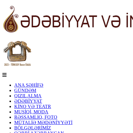
ANA SƏHİFƏ
GÜNDƏM
QIZIL ALMA
ƏDƏBİYYAT
KİNO VƏ TEATR
MUSİQİ, MODA
RƏSSAMLIQ, FOTO
MÜTALİƏ MƏDƏNİYYƏTİ
BÖLGƏLƏRİMİZ