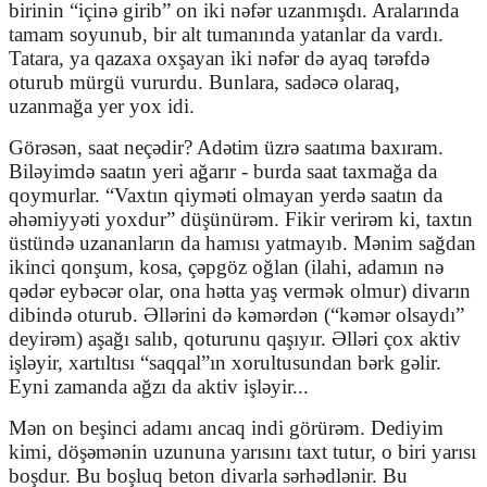
birinin
“
içinə girib” on iki nəfər uzanmışdı. Aralarında
tamam soyunub, bir alt tumanında yatanlar da vardı.
Tatara, ya qazaxa oxşayan iki nəfər də ayaq tərəfdə
oturub mürgü vururdu. Bunlara, sadəcə olaraq,
uzanmağa yer yox idi.
Görəsən, saat neçədir? Adətim üzrə saatıma baxıram.
Biləyimdə saatın yeri ağarır - burda saat taxmağa da
qoymurlar.
“
Vaxtın qiyməti olmayan yerdə saatın da
əhəmiyyəti yoxdur” düşünürəm. Fikir verirəm ki, taxtın
üstündə uzananların da hamısı yatmayıb. Mənim sağdan
ikinci qonşum, kosa, çəpgöz oğlan (ilahi, adamın nə
qədər eybəcər olar, ona hətta yaş vermək olmur) divarın
dibində oturub. Əllərini də kəmərdən (
“
kəmər olsaydı”
deyirəm) aşağı salıb, qoturunu qaşıyır. Əlləri çox aktiv
işləyir, xartıltısı “saqqal”ın xorultusundan bərk gəlir.
Eyni zamanda ağzı da aktiv işləyir...
Mən on beşinci adamı ancaq indi görürəm. Dediyim
kimi, döşəmənin uzununa yarısını taxt tutur, o biri yarısı
boşdur. Bu boşluq beton divarla sərhədlənir. Bu