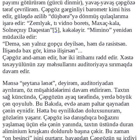
payımı götürürəm (gürcü dinmir), yavaş-yavaş çəpgözə
tərəf çevrilirəm. Çəpgöz gərginliyi barometr kimi hiss
edir, güləşdə əzilib
“
düşbərə”yə dönmüş qulaqlarıma
işarə edir:
“
Zemlyak, tı vidno borets, Maxaç-kala,
Solneçnıy Daqestan”
[5]
, kəkələyir.
“
Mimino” yenidən
müdaxilə edir:
“
Demə, sən yalnız gopçu deyilsən, həm də rasistsən.
İlişəndə bax gör, kimə ilişirsən”...
Çəpgöz and-aman edir, hər iki ittihamı rədd edir. Xəstə
təxəyyülünün zay məhsullarını auditoriyaya sırımaqda
davam edir.
Mənsə “şeytana lənət”, deyirəm, auditoriyadan
ayrılıram, öz müşahidələrimi davam etdirirəm. Taxtın
sağ küncündə, Çəpgözün ayaq tərəfində, yerdə böyük
çən qoyulub. Bu Bakıda, evdə anam paltar qaynadan
çənin eynidir. Hətta bu eynilikdən doluxsunuram,
gözlərim yaşarır. Çəpgöz isə danışdıqca boğazını
yaşlamaq üçün elə çənin yanında, taxtın üstündə duran
aliminium kruşkanı doldurub başına çəkir. Bu zaman
“
on beşinci” işini qurtarır, bayaqdan Çəpgözün su içdiyi