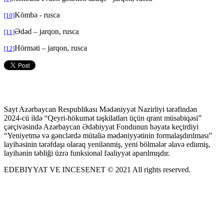
Kömbə - rusca
[10]
Ədəd – jarqon, rusca
[11]
Hörməti – jarqon, rusca
[12]
Sayt Azərbaycan Respublikası Mədəniyyət Nazirliyi tərəfindən
2024-cü ildə “Qeyri-hökumət təşkilatları üçün qrant müsabiqəsi”
çərçivəsində Azərbaycan Ədəbiyyat Fondunun həyata keçirdiyi
“Yeniyetmə və gənclərdə mütaliə mədəniyyətinin formalaşdırılması”
layihəsinin tərəfdaşı olaraq yenilənmiş, yeni bölmələr əlavə ediımiş,
layihənin təbliği üzrə funksional fəaliyyət aparılmışdır.
EDEBIYYAT VE INCESENET © 2021 All rights reserved.