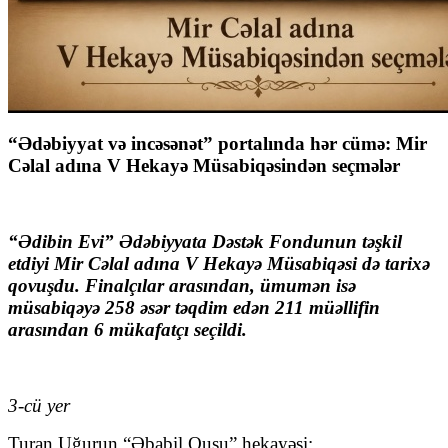
“Ədəbiyyat və incəsənət” portalında hər cümə:
Mir
Cəlal adına V Hekayə Müsabiqəsindən seçmələr
“Ədibin Evi” Ədəbiyyata Dəstək Fondunun təşkil
etdiyi Mir Cəlal adına V Hekayə Müsabiqəsi də tarixə
qovuşdu. Finalçılar arasından, ümumən isə
müsabiqəyə 258 əsər təqdim edən 211 müəllifin
arasından 6 mükafatçı seçildi.
3-cü yer
Turan Uğurun “Əbabil Quşu” hekayəsi;