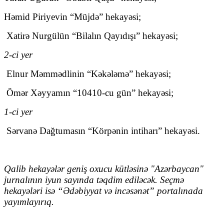
Həmid Piriyevin “Müjdə” hekayəsi;
Xatirə Nurgülün “Bilalın Qayıdışı” hekayəsi;
2-ci yer
Elnur Məmmədlinin “Kəkələmə” hekayəsi;
Ömər Xəyyamın “10410-cu gün” hekayəsi;
1-ci yer
Sərvanə Dağtumasın “Körpənin intiharı” hekayəsi.
Qalib hekayələr geniş oxucu kütləsinə "Azərbaycan"
jurnalının iyun sayında təqdim ediləcək. Seçmə
hekayələri isə “Ədəbiyyat və incəsənət” portalınada
yayımlayırıq.