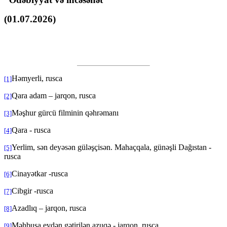
(
01
.07.2026)
Həmyerli, rusca
[1]
Qara adam – jarqon, rusca
[2]
Məşhur gürcü filminin qəhrəmanı
[3]
Qara - rusca
[4]
Yerlim, sən deyəsən güləşçisən. Mahaçqala, günəşli Dağıstan -
[5]
rusca
Cinayətkar -rusca
[6]
Cibgir -rusca
[7]
Azadlıq – jarqon, rusca
[8]
Məhbusa evdən gətirilən azuqə - jarqon, rusca
[9]