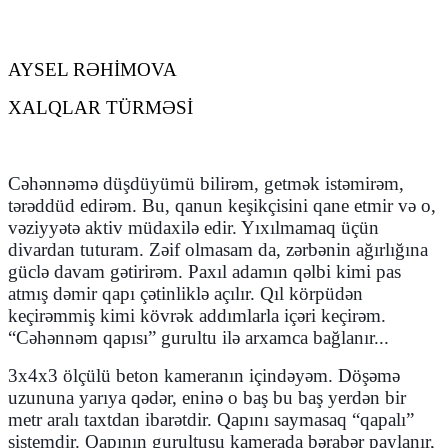
AYSEL RƏHİMOVA
XALQLAR TÜRMƏSİ
Cəhənnəmə düşdüyümü bilirəm, getmək istəmirəm,
tərəddüd edirəm. Bu, qanun keşikçisini qane etmir və o,
vəziyyətə aktiv müdaxilə edir. Yıxılmamaq üçün
divardan tuturam. Zəif olmasam da, zərbənin ağırlığına
güclə davam gətirirəm. Paxıl adamın qəlbi kimi pas
atmış dəmir qapı çətinliklə açılır. Qıl körpüdən
keçirəmmiş kimi kövrək addımlarla içəri keçirəm.
“Cəhənnəm qapısı” gurultu ilə arxamca bağlanır...
3x4x3 ölçülü beton kameranın içindəyəm. Döşəmə
uzununa yarıya qədər, eninə o baş bu baş yerdən bir
metr aralı taxtdan ibarətdir. Qapını saymasaq
“
qapalı”
sistemdir. Qapının gurultusu kamerada bərabər paylanır,