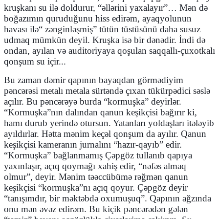
kruşkanı su ilə doldurur,
“
ə
llərini yaxalayır”… Mən də
boğazımın quruduğunu hiss edirəm, ayaqyolunun
havası il
ə
“
zənginləşmiş” tütün tüstüsünü daha susuz
udmaq mümkün deyil. Kruşka isə bir dənədir. İndi də
ondan, ayılan və auditoriyaya qoşulan saqqallı-çuxotkalı
qonşum su içir...
Bu zaman dəmir qapının bayaqdan görmədiyim
pəncərəsi metalı metala sürtəndə çıxan tükürpədici səslə
açılır. Bu pəncərəyə burda
“
kormuşka” deyirlər.
“
Kormuşka”nın dalından qanun keşikçisi bağırır ki,
hamı durub yerində otursun. Yatanları yoldaşları itələyib
ayıldırlar. Hətta mənim keçəl qonşum da ayılır. Qanun
keşikçisi kameranın jurnalını “hazır-qayıb” edir.
“
Kormuşka” bağlanmamış Çəpgöz tullanıb qapıya
yaxınlaşır, açıq qoymağı xahiş edir,
“
nəfəs almaq
olmur”, deyir. Mənim təəccübümə rəğmən qanun
keşikçisi
“
kormuşka”nı açıq qoyur. Çəpgöz deyir
“
tanışımdır, bir məktəbdə oxumuşuq”. Qapının ağzında
onu mən əvəz edirəm. Bu kiçik pəncərədən gələn