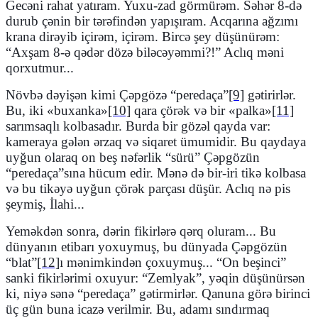
Gecəni rahat yatıram. Yuxu-zad görmürəm. Səhər 8-də
durub çənin bir tərəfindən yapışıram. Acqarına ağzımı
krana dirəyib içirəm, içirəm. Bircə şey düşünürəm:
“Axşam 8-ə qədər dözə biləcəyəmmi?!” Aclıq məni
qorxutmur...
Növbə dəyişən kimi Çəpgözə “peredaça”
[9]
gətirirlər.
Bu, iki «buxanka»
[10]
qara çörək və bir «palka»
[11]
sarımsaqlı kolbasadır. Burda bir gözəl qayda var:
kameraya gələn ərzaq və siqaret ümumidir. Bu qaydaya
uyğun olaraq on beş nəfərlik “sürü” Çəpgözün
“peredaça”sına hücum edir. Mənə də bir-iri tikə kolbasa
və bu tikəyə uyğun çörək parçası düşür. Aclıq nə pis
şeymiş, İlahi...
Yeməkdən sonra, dərin fikirlərə qərq oluram... Bu
dünyanın etibarı yoxuymuş, bu dünyada Çəpgözün
“blat”
[12]
ı mənimkindən çoxuymuş... “On beşinci”
sanki fikirlərimi oxuyur: “Zemlyak”, yəqin düşünürsən
ki, niyə sənə “peredaça” gətirmirlər. Qanuna görə birinci
üç gün buna icazə verilmir. Bu, adamı sındırmaq