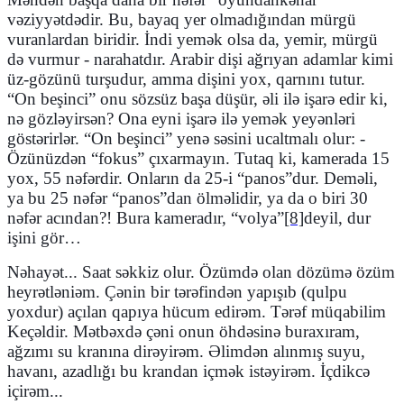
vəziyyətdədir. Bu, bayaq yer olmadığından mürgü
vuranlardan biridir. İndi yemək olsa da, yemir, mürgü
də vurmur - narahatdır. Arabir dişi ağrıyan adamlar kimi
üz-gözünü turşudur, amma dişini yox, qarnını tutur.
“On beşinci” onu sözsüz başa düşür, əli ilə işarə edir ki,
nə gözləyirsən? Ona eyni işarə ilə yemək yeyənləri
göstərirlər. “On beşinci” yenə səsini ucaltmalı olur: -
Özünüzdən “fokus” çıxarmayın. Tutaq ki, kamerada 15
yox, 55 nəfərdir. Onların da 25-i “panos”dur. Deməli,
ya bu 25 nəfər “panos”dan ölməlidir, ya da o biri 30
nəfər acından?! Bura kameradır, “volya”
[8]
deyil, dur
işini gör…
Nəhayət... Saat səkkiz olur. Özümdə olan dözümə özüm
heyrətləniəm. Çənin bir tərəfindən yapışıb (qulpu
yoxdur) açılan qapıya hücum edirəm. Tərəf müqabilim
Keçəldir. Mətbəxdə çəni onun öhdəsinə buraxıram,
ağzımı su kranına dirəyirəm. Əlimdən alınmış suyu,
havanı, azadlığı bu krandan içmək istəyirəm. İçdikcə
içirəm...