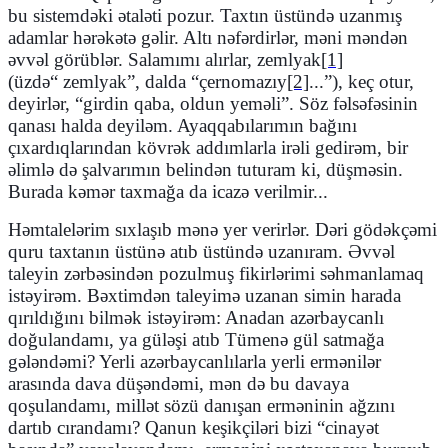
bu sistemdəki ətaləti pozur. Taxtın üstündə uzanmış
adamlar hərəkətə gəlir. Altı nəfərdirlər, məni məndən
əvvəl görüblər. Salamımı alırlar, zemlyak
[1]
(üzd
ə
“
zemlyak”, dalda “çernomazıy
[2]
...”), keç otur,
deyirlər,
“
girdin qaba, oldun yeməli”. Söz fəlsəfəsinin
qanası halda deyiləm. Ayaqqabılarımın bağını
çıxardıqlarından kövrək addımlarla irəli gedirəm, bir
əlimlə də şalvarımın belindən tuturam ki, düşməsin.
Burada kəmər taxmağa da icazə verilmir...
Həmtalelərim sıxlaşıb mənə yer verirlər. Dəri gödəkçəmi
quru taxtanın üstünə atıb üstündə uzanıram. Əvvəl
taleyin zərbəsindən pozulmuş fikirlərimi səhmanlamaq
istəyirəm. Bəxtimdən taleyimə uzanan simin harada
qırıldığını bilmək istəyirəm: Anadan azərbaycanlı
doğulandamı, ya güləşi atıb Tümenə gül satmağa
gələndəmi? Yerli azərbaycanlılarla yerli ermənilər
arasında dava düşəndəmi, mən də bu davaya
qoşulandamı, millət sözü danışan erməninin ağzını
dartıb cırandamı? Qanun keşikçiləri bizi
“
cinayət