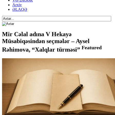
VƏ DİGƏR
Arxiv
ƏLAQƏ
Mir Cəlal adına V Hekayə
Müsabiqəsindən seçmələr – Aysel
Featured
Rəhimova, “Xalqlar türməsi”