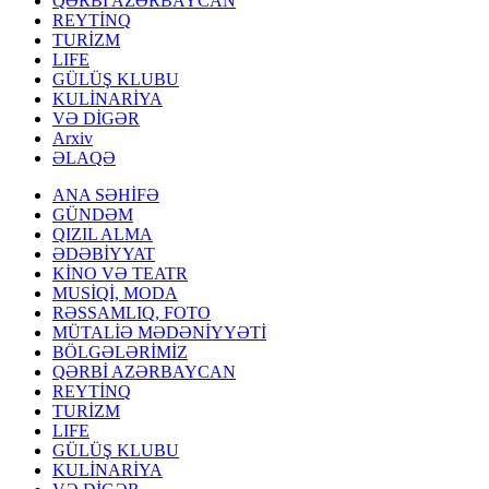
QƏRBİ AZƏRBAYCAN
REYTİNQ
TURİZM
LIFE
GÜLÜŞ KLUBU
KULİNARİYA
VƏ DİGƏR
Arxiv
ƏLAQƏ
ANA SƏHİFƏ
GÜNDƏM
QIZIL ALMA
ƏDƏBİYYAT
KİNO VƏ TEATR
MUSİQİ, MODA
RƏSSAMLIQ, FOTO
MÜTALİƏ MƏDƏNİYYƏTİ
BÖLGƏLƏRİMİZ
QƏRBİ AZƏRBAYCAN
REYTİNQ
TURİZM
LIFE
GÜLÜŞ KLUBU
KULİNARİYA