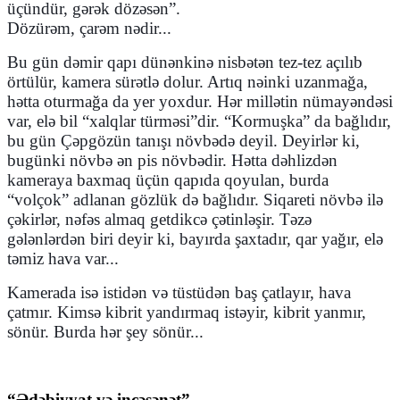
üçündür, gərək dözəsən”.
Dözürəm, çarəm nədir...
Bu gün dəmir qapı dünənkinə nisbətən tez-tez açılıb
örtülür, kamera sürətlə dolur. Artıq nəinki uzanmağa,
hətta oturmağa da yer yoxdur. Hər millətin nümayəndəsi
var, elə bil “xalqlar türməsi”dir. “Kormuşka” da bağlıdır,
bu gün Çəpgözün tanışı növbədə deyil. Deyirlər ki,
bugünki növbə ən pis növbədir. Hətta dəhlizdən
kameraya baxmaq üçün qapıda qoyulan, burda
“volçok” adlanan gözlük də bağlıdır. Siqareti növbə ilə
çəkirlər, nəfəs almaq getdikcə çətinləşir. Təzə
gələnlərdən biri deyir ki, bayırda şaxtadır, qar yağır, elə
təmiz hava var...
Kamerada isə istidən və tüstüdən baş çatlayır, hava
çatmır. Kimsə kibrit yandırmaq istəyir, kibrit yanmır,
sönür. Burda hər şey sönür...
“Ədəbiyyat və incəsənət”