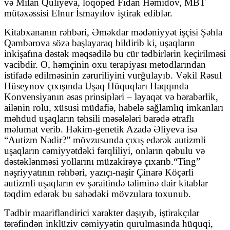
və Milan Quliyeva, loqoped Fidan Həmidov, MBT
mütəxəssisi Elnur İsmayılov iştirak ediblər.
Kitabxananın rəhbəri, Əməkdar mədəniyyət işçisi Şəhla
Qəmbərova sözə başlayaraq bildirib ki, uşaqların
inkişafına dəstək məqsədilə bu cür tədbirlərin keçirilməsi
vacibdir. O, həmçinin oxu terapiyası metodlarından
istifadə edilməsinin zəruriliyini vurğulayıb. Vəkil Rəsul
Hüseynov çıxışında Uşaq Hüquqları Haqqında
Konvensiyanın əsas prinsipləri – ləyaqət və bərabərlik,
ailənin rolu, xüsusi müdafiə, habelə sağlamlıq imkanları
məhdud uşaqların təhsili məsələləri barədə ətraflı
məlumat verib. Həkim-genetik Azadə Əliyeva isə
“Autizm Nədir?” mövzusunda çıxış edərək autizmli
uşaqların cəmiyyətdəki fərqliliyi, onların qəbulu və
dəstəklənməsi yollarını müzakirəyə çıxarıb.“Ting”
nəşriyyatının rəhbəri, yazıçı-naşir Çinarə Köçərli
autizmli uşaqların ev şəraitində təliminə dair kitablar
təqdim edərək bu sahədəki mövzulara toxunub.
Tədbir maarifləndirici xarakter daşıyıb, iştirakçılar
tərəfindən inklüziv cəmiyyətin qurulmasında hüquqi,