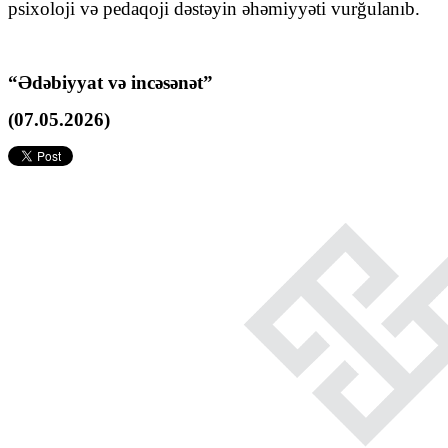
psixoloji və pedaqoji dəstəyin əhəmiyyəti vurğulanıb.
“Ədəbiyyat və incəsənət”
(07.05.2026)