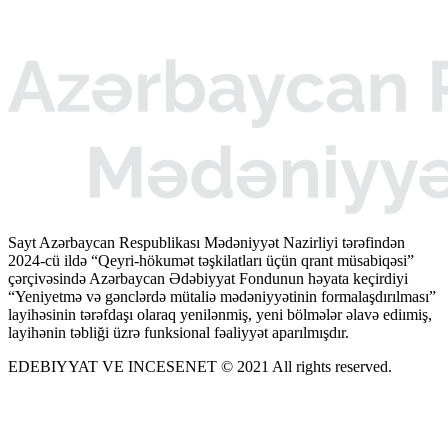
Sayt Azərbaycan Respublikası Mədəniyyət Nazirliyi tərəfindən
2024-cü ildə “Qeyri-hökumət təşkilatları üçün qrant müsabiqəsi”
çərçivəsində Azərbaycan Ədəbiyyat Fondunun həyata keçirdiyi
“Yeniyetmə və gənclərdə mütaliə mədəniyyətinin formalaşdırılması”
layihəsinin tərəfdaşı olaraq yenilənmiş, yeni bölmələr əlavə ediımiş,
layihənin təbliği üzrə funksional fəaliyyət aparılmışdır.
EDEBIYYAT VE INCESENET © 2021 All rights reserved.