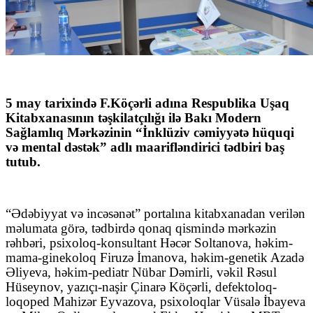
5 may tarixində F.Köçərli adına Respublika Uşaq
Kitabxanasının təşkilatçılığı ilə Bakı Modern
Sağlamlıq Mərkəzinin “İnklüziv cəmiyyətə hüquqi
və mental dəstək” adlı maarifləndirici tədbiri baş
tutub.
“Ədəbiyyat və incəsənət” portalına kitabxanadan verilən
məlumata görə, tədbirdə qonaq qismində mərkəzin
rəhbəri, psixoloq-konsultant Həcər Soltanova, həkim-
mama-ginekoloq Firuzə İmanova, həkim-genetik Azadə
Əliyeva, həkim-pediatr Nübar Dəmirli, vəkil Rəsul
Hüseynov, yazıçı-naşir Çinarə Köçərli, defektoloq-
loqoped Mahizər Eyvazova, psixoloqlar Vüsalə İbayeva