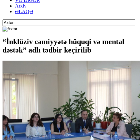
VƏ DİGƏR
Arxiv
ƏLAQƏ
“İnklüziv cəmiyyətə hüquqi və mental
dəstək” adlı tədbir keçirilib