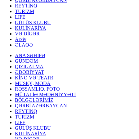
QƏRBİ AZƏRBAYCAN
REYTİNQ
TURİZM
LIFE
GÜLÜŞ KLUBU
KULİNARİYA
VƏ DİGƏR
Arxiv
ƏLAQƏ
ANA SƏHİFƏ
GÜNDƏM
QIZIL ALMA
ƏDƏBİYYAT
KİNO VƏ TEATR
MUSİQİ, MODA
RƏSSAMLIQ, FOTO
MÜTALİƏ MƏDƏNİYYƏTİ
BÖLGƏLƏRİMİZ
QƏRBİ AZƏRBAYCAN
REYTİNQ
TURİZM
LIFE
GÜLÜŞ KLUBU
KULİNARİYA