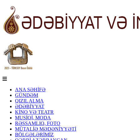
ANA SƏHİFƏ
GÜNDƏM
QIZIL ALMA
ƏDƏBİYYAT
KİNO VƏ TEATR
MUSİQİ, MODA
RƏSSAMLIQ, FOTO
MÜTALİƏ MƏDƏNİYYƏTİ
BÖLGƏLƏRİMİZ