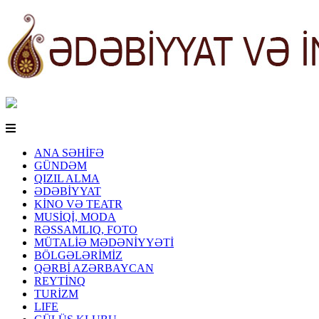
ANA SƏHİFƏ
GÜNDƏM
QIZIL ALMA
ƏDƏBİYYAT
KİNO VƏ TEATR
MUSİQİ, MODA
RƏSSAMLIQ, FOTO
MÜTALİƏ MƏDƏNİYYƏTİ
BÖLGƏLƏRİMİZ
QƏRBİ AZƏRBAYCAN
REYTİNQ
TURİZM
LIFE