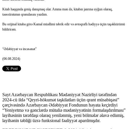
Kitab haqqında geniş danışmaq olar. Amma mən də, kitabın janrına uyğun olaraq,
təəssüratımın qranulasını yazdım.
Bu orijinal kitaba görə Kamal müəllimi təbrik edir və avtoqraflı hədiyyə üçün təşəkkürümü
bildirirəm.
“Ədəbiyyat və incəsənət”
(06.08.2024)
Sayt Azərbaycan Respublikası Mədəniyyət Nazirliyi tərəfindən
2024-cü ildə “Qeyri-hökumət təşkilatları üçün qrant müsabiqəsi”
çərçivəsində Azərbaycan Ədəbiyyat Fondunun həyata keçirdiyi
“Yeniyetmə və gənclərdə mütaliə mədəniyyətinin formalaşdırılması”
layihəsinin tərəfdaşı olaraq yenilənmiş, yeni bölmələr əlavə ediımiş,
layihənin təbliği üzrə funksional fəaliyyət aparılmışdır.