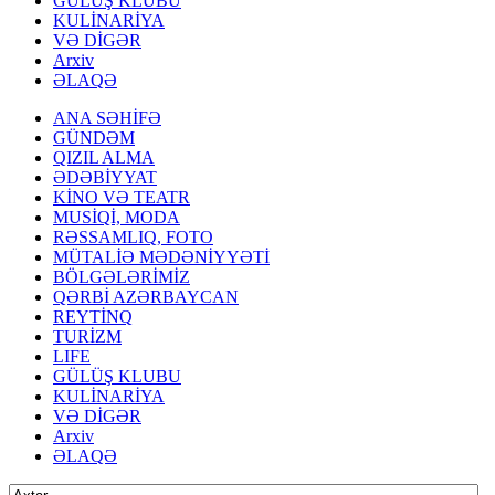
GÜLÜŞ KLUBU
KULİNARİYA
VƏ DİGƏR
Arxiv
ƏLAQƏ
ANA SƏHİFƏ
GÜNDƏM
QIZIL ALMA
ƏDƏBİYYAT
KİNO VƏ TEATR
MUSİQİ, MODA
RƏSSAMLIQ, FOTO
MÜTALİƏ MƏDƏNİYYƏTİ
BÖLGƏLƏRİMİZ
QƏRBİ AZƏRBAYCAN
REYTİNQ
TURİZM
LIFE
GÜLÜŞ KLUBU
KULİNARİYA
VƏ DİGƏR
Arxiv
ƏLAQƏ