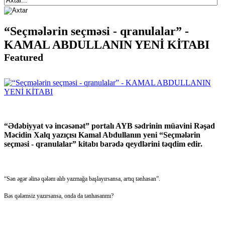
“Seçmələrin seçməsi - qranulalar” -
KAMAL ABDULLANIN YENİ KİTABI
Featured
“Ədəbiyyat və incəsənət” portalı AYB sədrinin müavini Rəşad
Məcidin Xalq yazıçısı Kamal Abdullanın yeni “Seçmələrin
seçməsi - qranulalar” kitabı barədə qeydlərini təqdim edir.
“Sən əgər əlinə qələm alıb yazmağa başlayırsansa, artıq tənhasan”.
Bəs qələmsiz yazırsansa, onda da tənhasanmı?