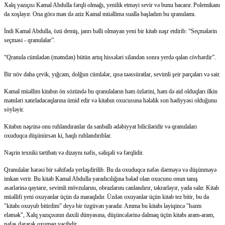
Xalq yazıçısı Kamal Abdulla fərqli olmağı, yenilik etməyi sevir və bunu bacarır. Polemikanı
da xoşlayır. Ona görə mən də əziz Kamal müəllimə sualla başladım bu qranulamı.
İndi Kamal Abdulla, özü demiş, janrı bəlli olmayan yeni bir kitab nəşr etdirib: “Seçmələrin
seçməsi - qranulalar”.
“Qranula cümlədən (mətndən) bütün artıq hissələri siləndən sonra yerdə qalan cövhərdir”.
Bir növ daha çevik, yığcam, dolğun cümlələr, qısa təəssüratlar, sevimli şeir parçaları və sair.
Kamal müəllim kitabın ön sözündə bu qranulaların həm özlərini, həm də aid olduqları ilkin
mətnləri xatırladacaqlarına ümid edir və kitabın oxucusuna hələlik son hədiyyəsi olduğunu
söyləyir.
Kitabın nəşrinə onu ruhlandıranlar da sanballı ədəbiyyat biliciləridir və qranulaları
oxuduqca düşünürsən ki, haqlı ruhlandırıblar.
Nəşrin texniki tərtibatı və dizaynı nəfis, səliqəli və fərqlidir.
Qranulalar hərəsi bir səhifədə yerləşdirilib. Bu da oxuduqca nəfəs dərməyə və düşünməyə
imkan verir. Bu kitab Kamal Abdulla yaradıcılığına bələd olan oxucunu onun tanış
əsərlərinə qaytarır, sevimli mövzularını, obrazlarını canlandırır, təkrarlayır, yada salır. Kitab
müəllifi yeni oxuyanlar üçün də maraqlıdır. Üzdən oxuyanlar üçün kitab tez bitir, bu da
"kitabı oxuyub bitirdim" deyə bir özgüvən yaradır. Amma bu kitabı layiqincə "həzm
eləmək", Xalq yazıçısının daxili dünyasına, düşüncələrinə dalmaq üçün kitabı aram-aram,
nəfəs dərərək oxumaq vacibdir.