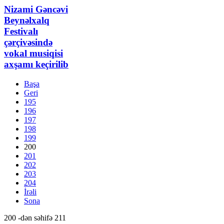
Nizami Gəncəvi
Beynəlxalq
Festivalı
çərçivəsində
vokal musiqisi
axşamı keçirilib
Başa
Geri
195
196
197
198
199
200
201
202
203
204
İrəli
Sona
200 -dən səhifə 211