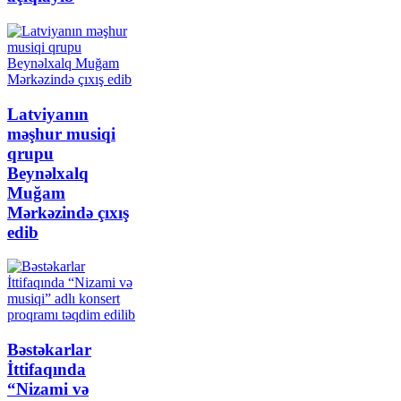
Latviyanın
məşhur musiqi
qrupu
Beynəlxalq
Muğam
Mərkəzində çıxış
edib
Bəstəkarlar
İttifaqında
“Nizami və