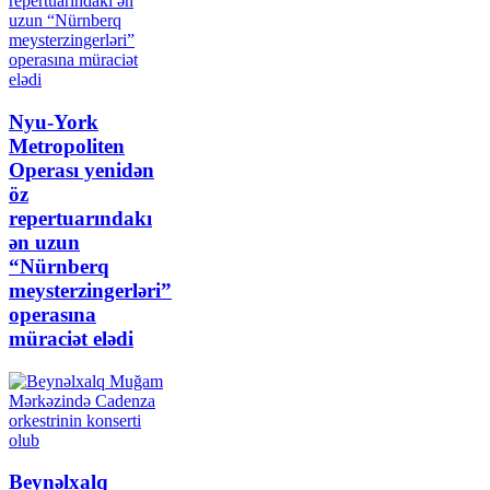
Nyu-York
Metropoliten
Operası yenidən
öz
repertuarındakı
ən uzun
“Nürnberq
meysterzingerləri”
operasına
müraciət elədi
Beynəlxalq