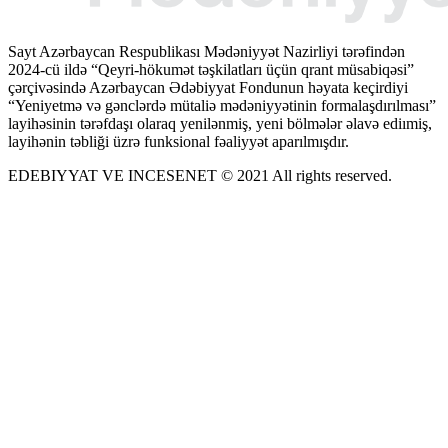
Sayt Azərbaycan Respublikası Mədəniyyət Nazirliyi tərəfindən
2024-cü ildə “Qeyri-hökumət təşkilatları üçün qrant müsabiqəsi”
çərçivəsində Azərbaycan Ədəbiyyat Fondunun həyata keçirdiyi
“Yeniyetmə və gənclərdə mütaliə mədəniyyətinin formalaşdırılması”
layihəsinin tərəfdaşı olaraq yenilənmiş, yeni bölmələr əlavə ediımiş,
layihənin təbliği üzrə funksional fəaliyyət aparılmışdır.
EDEBIYYAT VE INCESENET © 2021 All rights reserved.