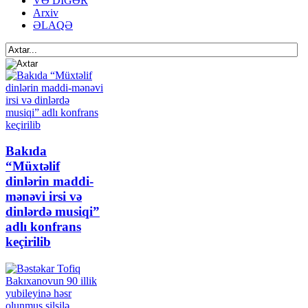
VƏ DİGƏR
Arxiv
ƏLAQƏ
Bakıda
“Müxtəlif
dinlərin maddi-
mənəvi irsi və
dinlərdə musiqi”
adlı konfrans
keçirilib