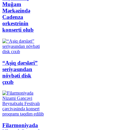
Muğam
Mərkəzində
Cadenza
orkestrinin
konserti olub
“Aşiq dərsləri”
seriyasından
növbəti disk
çıxıb
Filarmoniyada