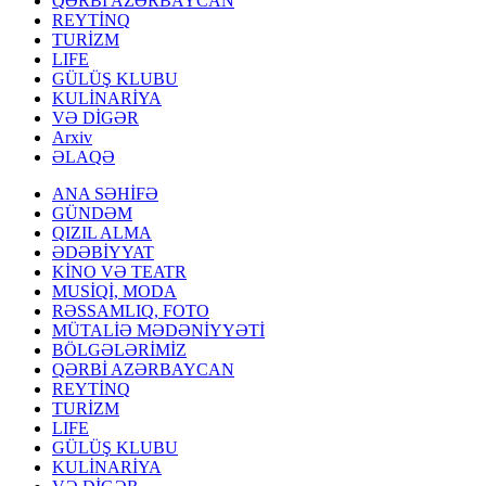
QƏRBİ AZƏRBAYCAN
REYTİNQ
TURİZM
LIFE
GÜLÜŞ KLUBU
KULİNARİYA
VƏ DİGƏR
Arxiv
ƏLAQƏ
ANA SƏHİFƏ
GÜNDƏM
QIZIL ALMA
ƏDƏBİYYAT
KİNO VƏ TEATR
MUSİQİ, MODA
RƏSSAMLIQ, FOTO
MÜTALİƏ MƏDƏNİYYƏTİ
BÖLGƏLƏRİMİZ
QƏRBİ AZƏRBAYCAN
REYTİNQ
TURİZM
LIFE
GÜLÜŞ KLUBU
KULİNARİYA