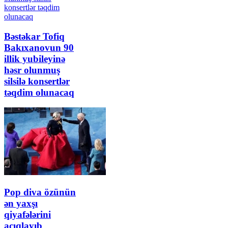
Bəstəkar Tofiq
Bakıxanovun 90
illik yubileyinə
həsr olunmuş
silsilə konsertlər
təqdim olunacaq
Pop diva özünün
ən yaxşı
qiyafələrini
açıqlayıb