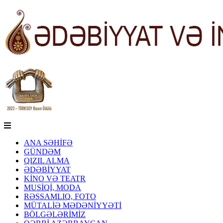
ANA SƏHİFƏ
GÜNDƏM
QIZIL ALMA
ƏDƏBİYYAT
KİNO VƏ TEATR
MUSİQİ, MODA
RƏSSAMLIQ, FOTO
MÜTALİƏ MƏDƏNİYYƏTİ
BÖLGƏLƏRİMİZ