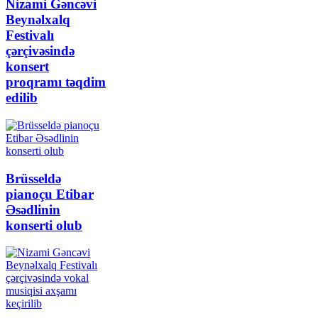
Nizami Gəncəvi
Beynəlxalq
Festivalı
çərçivəsində
konsert
proqramı təqdim
edilib
Brüsseldə
pianoçu Etibar
Əsədlinin
konserti olub