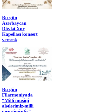
Bu gün
Azərbaycan
Dövlət Xor
Kapellası konsert
verəcək
Bu gün
Filarmoniyada
“Milli musiqi
alətlərimiz-milli
sərvətimizdir”