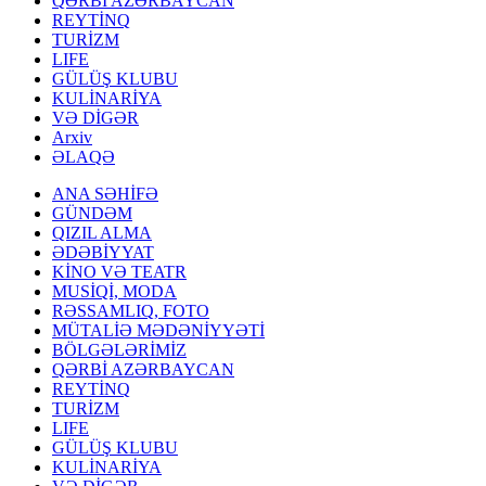
QƏRBİ AZƏRBAYCAN
REYTİNQ
TURİZM
LIFE
GÜLÜŞ KLUBU
KULİNARİYA
VƏ DİGƏR
Arxiv
ƏLAQƏ
ANA SƏHİFƏ
GÜNDƏM
QIZIL ALMA
ƏDƏBİYYAT
KİNO VƏ TEATR
MUSİQİ, MODA
RƏSSAMLIQ, FOTO
MÜTALİƏ MƏDƏNİYYƏTİ
BÖLGƏLƏRİMİZ
QƏRBİ AZƏRBAYCAN
REYTİNQ
TURİZM
LIFE
GÜLÜŞ KLUBU
KULİNARİYA