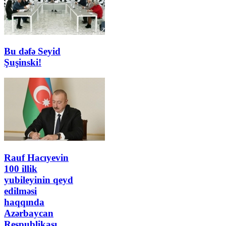
Bu dəfə Seyid
Şuşinski!
Rauf Hacıyevin
100 illik
yubileyinin qeyd
edilməsi
haqqında
Azərbaycan
Respublikası