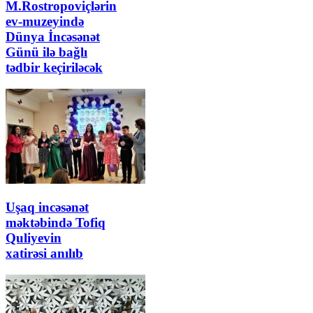
M.Rostropoviçlərin
ev-muzeyində
Dünya İncəsənət
Günü ilə bağlı
tədbir keçiriləcək
Uşaq incəsənət
məktəbində Tofiq
Quliyevin
xatirəsi anılıb