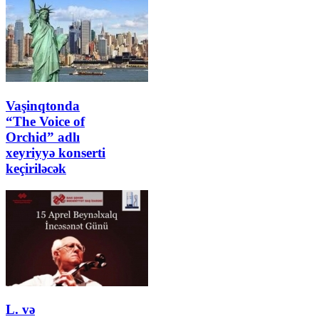
Vaşinqtonda
“The Voice of
Orchid” adlı
xeyriyyə konserti
keçiriləcək
L. və