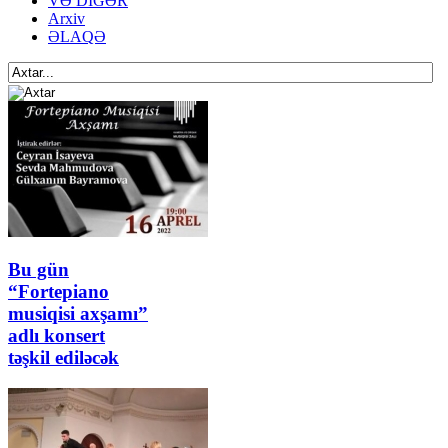
VƏ DİGƏR
Arxiv
ƏLAQƏ
Bu gün
“Fortepiano
musiqisi axşamı”
adlı konsert
təşkil ediləcək