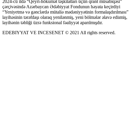
2024-cü ildə “Qeyri-hökumət təşkilatları üçün qrant müsabiqəsi”
çərçivəsində Azərbaycan Ədəbiyyat Fondunun həyata keçirdiyi
“Yeniyetmə və gənclərdə mütaliə mədəniyyətinin formalaşdırılması”
layihəsinin tərəfdaşı olaraq yenilənmiş, yeni bölmələr əlavə ediımiş,
layihənin təbliği üzrə funksional fəaliyyət aparılmışdır.
EDEBIYYAT VE INCESENET © 2021 All rights reserved.