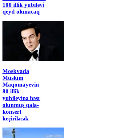
100 illik yubileyi
qeyd olunacaq
Moskvada
Müslüm
Maqomayevin
80 illik
yubileyinə həsr
olunmuş qala-
konsert
keçiriləcək