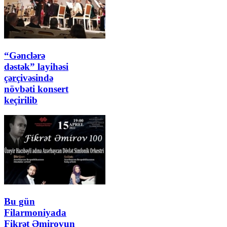
“Gənclərə
dəstək” layihəsi
çərçivəsində
növbəti konsert
keçirilib
Bu gün
Filarmoniyada
Fikrət Əmirovun