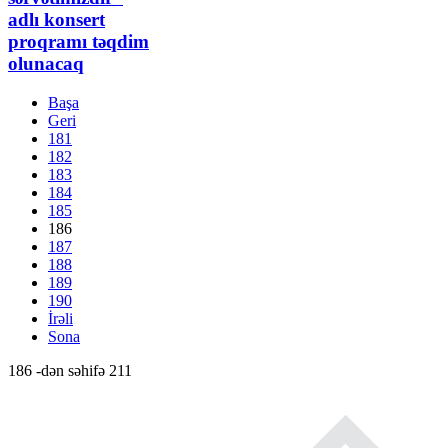
adlı konsert
proqramı təqdim
olunacaq
Başa
Geri
181
182
183
184
185
186
187
188
189
190
İrəli
Sona
186 -dən səhifə 211