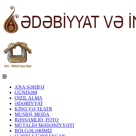
ANA SƏHİFƏ
GÜNDƏM
QIZIL ALMA
ƏDƏBİYYAT
KİNO VƏ TEATR
MUSİQİ, MODA
RƏSSAMLIQ, FOTO
MÜTALİƏ MƏDƏNİYYƏTİ
BÖLGƏLƏRİMİZ