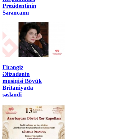
Prezidentinin
Sərəncamı
Firəngiz
Əlizadənin
musiqisi Böyük
Britaniyada
səsləndi