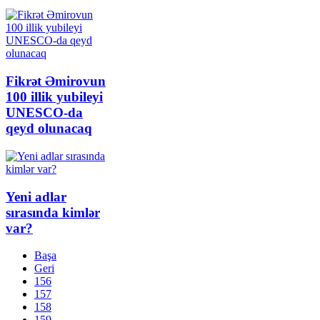
Fikrət Əmirovun
100 illik yubileyi
UNESCO-da
qeyd olunacaq
Yeni adlar
sırasında kimlər
var?
Başa
Geri
156
157
158
159