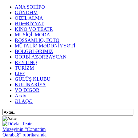
ANA SƏHİFƏ
GÜNDƏM
QIZIL ALMA
ƏDƏBİYYAT
KİNO VƏ TEATR
MUSİQİ, MODA
RƏSSAMLIQ, FOTO
MÜTALİƏ MƏDƏNİYYƏTİ
BÖLGƏLƏRİMİZ
QƏRBİ AZƏRBAYCAN
REYTİNQ
TURİZM
LIFE
GÜLÜŞ KLUBU
KULİNARİYA
VƏ DİGƏR
Arxiv
ƏLAQƏ