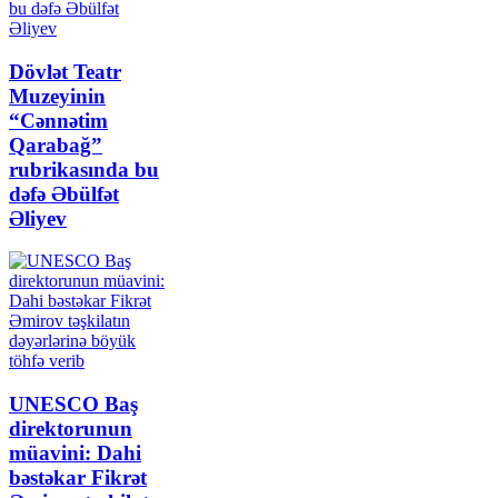
Dövlət Teatr
Muzeyinin
“Cənnətim
Qarabağ”
rubrikasında bu
dəfə Əbülfət
Əliyev
UNESCO Baş
direktorunun
müavini: Dahi
bəstəkar Fikrət