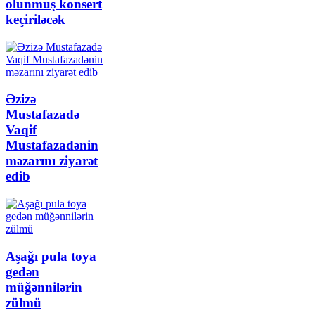
olunmuş konsert
keçiriləcək
Əzizə
Mustafazadə
Vaqif
Mustafazadənin
məzarını ziyarət
edib
Aşağı pula toya
gedən
müğənnilərin
zülmü