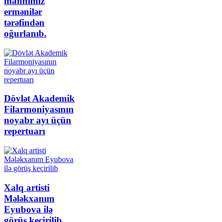
mahnımız
ermənilər
tərəfindən
oğurlanıb.
Dövlət Akademik
Filarmoniyasının
noyabr ayı üçün
repertuarı
Xalq artisti
Mələkxanım
Eyubova ilə
görüş keçirilib