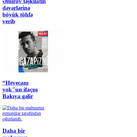
Əmirov təşkilatın
dəyərlərinə
böyük töhfə
verib
“Heyecanı
yok"un ifaçısı
Bakıya gəlir
Daha bir