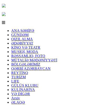
ANA SƏHİFƏ
GÜNDƏM
QIZIL ALMA
ƏDƏBİYYAT
KİNO VƏ TEATR
MUSİQİ, MODA
RƏSSAMLIQ, FOTO
MÜTALİƏ MƏDƏNİYYƏTİ
BÖLGƏLƏRİMİZ
QƏRBİ AZƏRBAYCAN
REYTİNQ
TURİZM
LIFE
GÜLÜŞ KLUBU
KULİNARİYA
VƏ DİGƏR
Arxiv
ƏLAQƏ