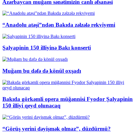
Azərbaycan muğam sənətimizin canlı əfsanəsi
“Anadolu atəşi”ndən Bakıda zəlzələ rekviyemi
Şalyapinin 150 illiyinə Bakı konserti
Muğam bu dəfə də könül oxşadı
Bakıda görkəmli opera müğənnisi Fyodor Şalyapinin
150 illiyi qeyd olunacaq
“Görüş yerini dəyişmək olmaz”, düzdürmü?