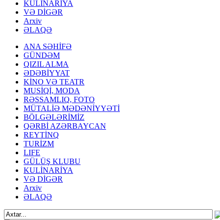
KULİNARİYA
VƏ DİGƏR
Arxiv
ƏLAQƏ
ANA SƏHİFƏ
GÜNDƏM
QIZIL ALMA
ƏDƏBİYYAT
KİNO VƏ TEATR
MUSİQİ, MODA
RƏSSAMLIQ, FOTO
MÜTALİƏ MƏDƏNİYYƏTİ
BÖLGƏLƏRİMİZ
QƏRBİ AZƏRBAYCAN
REYTİNQ
TURİZM
LIFE
GÜLÜŞ KLUBU
KULİNARİYA
VƏ DİGƏR
Arxiv
ƏLAQƏ