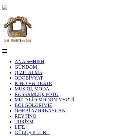
ANA SƏHİFƏ
GÜNDƏM
QIZIL ALMA
ƏDƏBİYYAT
KİNO VƏ TEATR
MUSİQİ, MODA
RƏSSAMLIQ, FOTO
MÜTALİƏ MƏDƏNİYYƏTİ
BÖLGƏLƏRİMİZ
QƏRBİ AZƏRBAYCAN
REYTİNQ
TURİZM
LIFE
GÜLÜŞ KLUBU