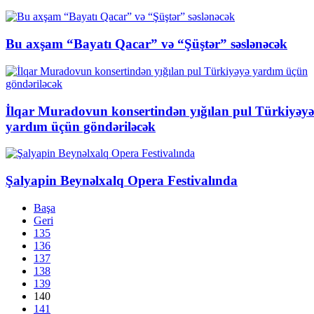
Bu axşam “Bayatı Qacar” və “Şüştər” səslənəcək
İlqar Muradovun konsertindən yığılan pul Türkiyəyə
yardım üçün göndəriləcək
Şalyapin Beynəlxalq Opera Festivalında
Başa
Geri
135
136
137
138
139
140
141