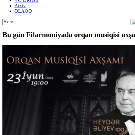
VƏ DİGƏR
Arxiv
ƏLAQƏ
Bu gün Filarmoniyada orqan musiqisi axşa