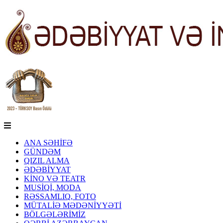
ANA SƏHİFƏ
GÜNDƏM
QIZIL ALMA
ƏDƏBİYYAT
KİNO VƏ TEATR
MUSİQİ, MODA
RƏSSAMLIQ, FOTO
MÜTALİƏ MƏDƏNİYYƏTİ
BÖLGƏLƏRİMİZ