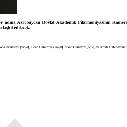
ev adına Azərbaycan Dövlət Akademik Filarmoniyasının Kamera
təşkil ediləcək.
a Rəhimova (viola), Fidan Dəmirova (vokal) Orxan Cumayev (cello) və Azadə Həbibovanın (viol