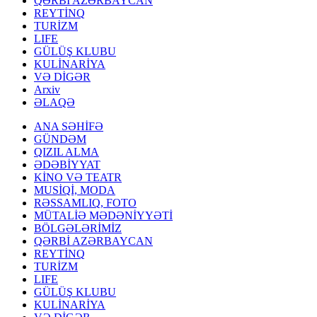
QƏRBİ AZƏRBAYCAN
REYTİNQ
TURİZM
LIFE
GÜLÜŞ KLUBU
KULİNARİYA
VƏ DİGƏR
Arxiv
ƏLAQƏ
ANA SƏHİFƏ
GÜNDƏM
QIZIL ALMA
ƏDƏBİYYAT
KİNO VƏ TEATR
MUSİQİ, MODA
RƏSSAMLIQ, FOTO
MÜTALİƏ MƏDƏNİYYƏTİ
BÖLGƏLƏRİMİZ
QƏRBİ AZƏRBAYCAN
REYTİNQ
TURİZM
LIFE
GÜLÜŞ KLUBU
KULİNARİYA