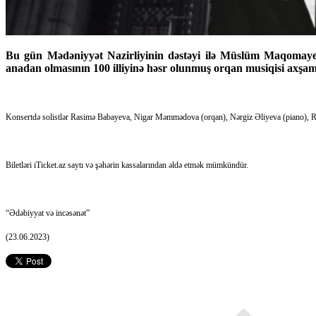
Bu gün Mədəniyyət Nazirliyinin dəstəyi ilə Müslüm Maqomay
anadan olmasının 100 illiyinə həsr olunmuş orqan musiqisi axşamı 
Konsertdə solistlər Rasimə Babayeva, Nigar Məmmədova (orqan), Nərgiz Əliyeva (piano), Rən
Biletləri iTicket.az saytı və şəhərin kassalarından əldə etmək mümkündür.
“Ədəbiyyat və incəsənət”
(23.06.2023)