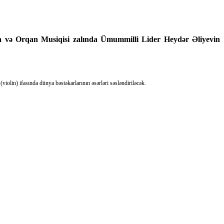
 və Orqan Musiqisi zalında Ümummilli Lider Heydər Əliyevin
in) ifasında dünya bəstəkarlarının əsərləri səsləndiriləcək.