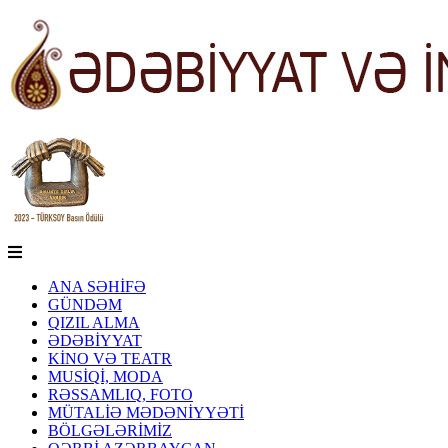
ANA SƏHİFƏ
GÜNDƏM
QIZIL ALMA
ƏDƏBİYYAT
KİNO VƏ TEATR
MUSİQİ, MODA
RƏSSAMLIQ, FOTO
MÜTALİƏ MƏDƏNİYYƏTİ
BÖLGƏLƏRİMİZ