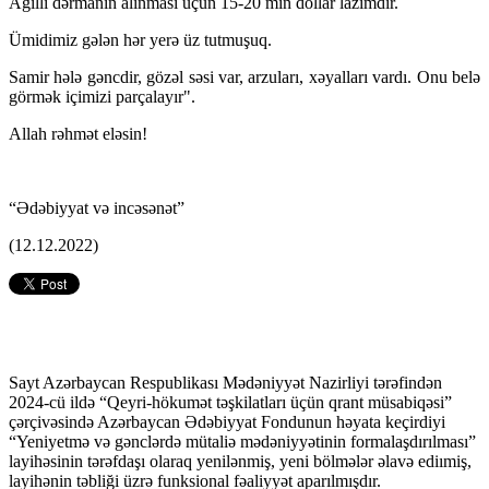
Ağıllı dərmanın alınması üçün 15-20 min dollar lazımdır.
Ümidimiz gələn hər yerə üz tutmuşuq.
Samir hələ gəncdir, gözəl səsi var, arzuları, xəyalları vardı. Onu belə
görmək içimizi parçalayır".
Allah rəhmət eləsin!
“Ədəbiyyat və incəsənət”
(12.12.2022)
Sayt Azərbaycan Respublikası Mədəniyyət Nazirliyi tərəfindən
2024-cü ildə “Qeyri-hökumət təşkilatları üçün qrant müsabiqəsi”
çərçivəsində Azərbaycan Ədəbiyyat Fondunun həyata keçirdiyi
“Yeniyetmə və gənclərdə mütaliə mədəniyyətinin formalaşdırılması”
layihəsinin tərəfdaşı olaraq yenilənmiş, yeni bölmələr əlavə ediımiş,
layihənin təbliği üzrə funksional fəaliyyət aparılmışdır.