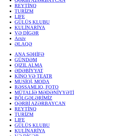
QƏRBİ AZƏRBAYCAN
REYTİNQ
TURİZM
LIFE
GÜLÜŞ KLUBU
KULİNARİYA
VƏ DİGƏR
Arxiv
ƏLAQƏ
ANA SƏHİFƏ
GÜNDƏM
QIZIL ALMA
ƏDƏBİYYAT
KİNO VƏ TEATR
MUSİQİ, MODA
RƏSSAMLIQ, FOTO
MÜTALİƏ MƏDƏNİYYƏTİ
BÖLGƏLƏRİMİZ
QƏRBİ AZƏRBAYCAN
REYTİNQ
TURİZM
LIFE
GÜLÜŞ KLUBU
KULİNARİYA