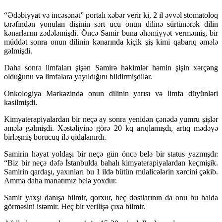
“Ədəbiyyat və incəsənət” portalı xəbər verir ki, 2 il əvvəl stomatoloq
tərəfindən yonulan dişinin sərt ucu onun dilinə sürtünərək dilin
kənarlarını zədələmişdi. Öncə Samir buna əhəmiyyət verməmiş, bir
müddət sonra onun dilinin kənarında kiçik şiş kimi qabarıq əmələ
gəlmişdi.
Daha sonra limfaları şişən Samirə həkimlər həmin şişin xərçəng
olduğunu və limfalara yayıldığını bildirmişdilər.
Onkologiya Mərkəzində onun dilinin yarısı və limfa düyünləri
kəsilmişdi.
Kimyaterapiyalardan bir neçə ay sonra yenidən çənədə yumru şişlər
əmələ gəlmişdi. Xəstəliyinə görə 20 kq arıqlamışdı, artıq mədəyə
birləşmiş borucuq ilə qidalanırdı.
Samirin həyat yoldaşı bir neçə gün öncə belə bir status yazmışdı:
“Biz bir neçə dəfə İstanbulda bahalı kimyaterapiyalardan keçmişik.
Samirin qardaşı, yaxınları bu 1 ildə bütün müalicələrin xərcini çəkib.
Amma daha manatımız belə yoxdur.
Samir yaxşı danışa bilmir, qorxur, heç dostlarının da onu bu halda
görməsini istəmir. Heç bir verilişə çıxa bilmir.