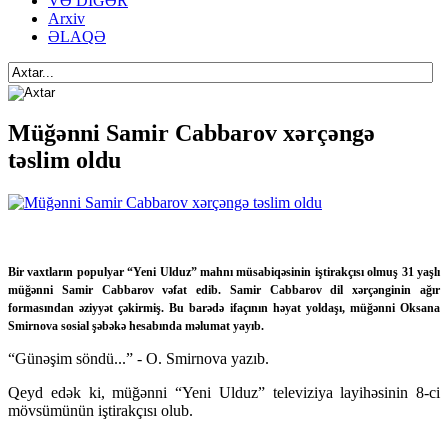
VƏ DİGƏR
Arxiv
ƏLAQƏ
Müğənni Samir Cabbarov xərçəngə
təslim oldu
Bir vaxtların populyar “Yeni Ulduz” mahnı müsabiqəsinin iştirakçısı olmuş 31 yaşlı
müğənni Samir Cabbarov vəfat edib. Samir Cabbarov dil xərçənginin ağır
formasından əziyyət çəkirmiş. Bu barədə ifaçının həyat yoldaşı, müğənni Oksana
Smirnova sosial şəbəkə hesabında məlumat yayıb.
“Günəşim söndü...” - O. Smirnova yazıb.
Qeyd edək ki, müğənni “Yeni Ulduz” televiziya layihəsinin 8-ci
mövsümünün iştirakçısı olub.