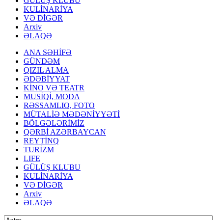
GÜLÜŞ KLUBU
KULİNARİYA
VƏ DİGƏR
Arxiv
ƏLAQƏ
ANA SƏHİFƏ
GÜNDƏM
QIZIL ALMA
ƏDƏBİYYAT
KİNO VƏ TEATR
MUSİQİ, MODA
RƏSSAMLIQ, FOTO
MÜTALİƏ MƏDƏNİYYƏTİ
BÖLGƏLƏRİMİZ
QƏRBİ AZƏRBAYCAN
REYTİNQ
TURİZM
LIFE
GÜLÜŞ KLUBU
KULİNARİYA
VƏ DİGƏR
Arxiv
ƏLAQƏ