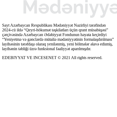
Sayt Azərbaycan Respublikası Mədəniyyət Nazirliyi tərəfindən
2024-cü ildə “Qeyri-hökumət təşkilatları üçün qrant müsabiqəsi”
çərçivəsində Azərbaycan Ədəbiyyat Fondunun həyata keçirdiyi
“Yeniyetmə və gənclərdə mütaliə mədəniyyətinin formalaşdırılması”
layihəsinin tərəfdaşı olaraq yenilənmiş, yeni bölmələr əlavə ediımiş,
layihənin təbliği üzrə funksional fəaliyyət aparılmışdır.
EDEBIYYAT VE INCESENET © 2021 All rights reserved.