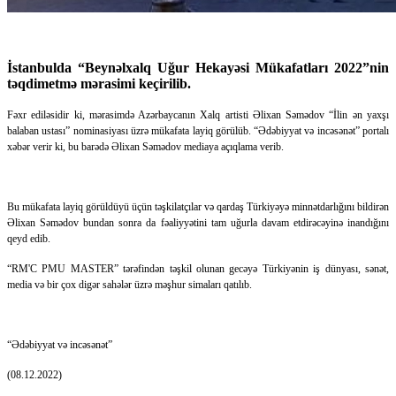
İstanbulda “Beynəlxalq Uğur Hekayəsi Mükafatları 2022”nin
təqdimetmə mərasimi keçirilib.
Fəxr ediləsidir ki, mərasimdə Azərbaycanın Xalq artisti Əlixan Səmədov “İlin ən yaxşı
balaban ustası” nominasiyası üzrə mükafata layiq görülüb. “Ədəbiyyat və incəsənət” portalı
xəbər verir ki, bu barədə Əlixan Səmədov mediaya açıqlama verib.
Bu mükafata layiq görüldüyü üçün təşkilatçılar və qardaş Türkiyəyə minnətdarlığını bildirən
Əlixan Səmədov bundan sonra da fəaliyyətini tam uğurla davam etdirəcəyinə inandığını
qeyd edib.
“RM'C PMU MASTER” tərəfindən təşkil olunan gecəyə Türkiyənin iş dünyası, sənət,
media və bir çox digər sahələr üzrə məşhur simaları qatılıb.
“Ədəbiyyat və incəsənət”
(08.12.2022)