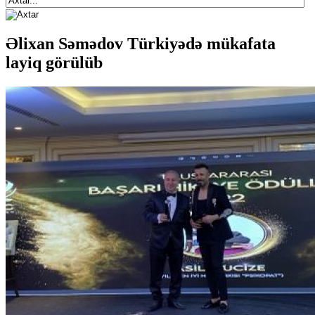
Əlixan Səmədov Türkiyədə mükafata
layiq görülüb