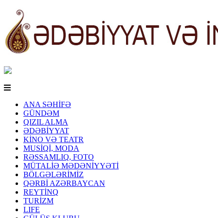
ANA SƏHİFƏ
GÜNDƏM
QIZIL ALMA
ƏDƏBİYYAT
KİNO VƏ TEATR
MUSİQİ, MODA
RƏSSAMLIQ, FOTO
MÜTALİƏ MƏDƏNİYYƏTİ
BÖLGƏLƏRİMİZ
QƏRBİ AZƏRBAYCAN
REYTİNQ
TURİZM
LIFE