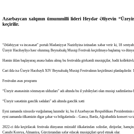
Azərbaycan xalqının ümummilli lideri Heydər Əliyevin “Üzeyi
keçirilir.
“Ədəbiyyat və incəsənət” portalı Mədəniyyət Nazirliyinə istinadən xəbər verir ki, 18 sentyab
Üzeyir Hacıbəyliyə həsr olunmuş Beynəlxalq Musiqi Festivalı keçirilməyə başlamış və dün
Həmin ildən başlayaraq ənənə halını almış bu festivalda görkəmli musiqiçilər, bədii kollektivlər, 
Cari ildə isə Üzeyir Hacıbəyli XIV Beynəlxalq Musiqi Festivalının keçirilməsi planlaşdırılır. 
Festivalın əsas proqramı
“Üzeyir ənənəsinin sönməyən ulduzları” adı altında bu il yubileyləri olan musiqi xadimlərinə
“Üzeyir sənətinin gənclik sədaları” adı altında gənclik xətti
Eyni zamanda xüsusilə vurğulamaq lazımdır ki, bu il Azərbaycan Respublikası Prezidentinin mü
eyni zamanda ölkəmizin digər şəhər və bölgələrində – Gəncə, Bərdə, Ağcabədidə konsert və ta
2022-ci ildə keçiriləcək festivala dünyanın müxtəlif ölkələrindən solistlər, dirijorlar, hə
Cənubi Koreya, Almaniya, Gürcüstandan səfər edəcək musiqiçiləri qeyd etmək olar.