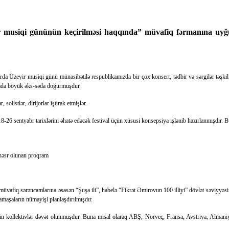
r musiqi gününün keçirilməsi haqqında” müvafiq fərmanına uyğun
rda Üzeyir musiqi günü münasibətilə respublikamızda bir çox konsert, tədbir və sərgilər təşki
yada böyük əks-səda doğurmuşdur.
solistlər, dirijorlar iştirak etmişlər.
18-26 sentyabr tarixlərini əhatə edəcək festival üçün xüsusi konsepsiya işlənib hazırlanmışdır. B
 həsr olunan proqram
vafiq sərəncamlarına əsasən “Şuşa ili”, habelə “Fikrət Əmirovun 100 illiyi” dövlət səviyyəsind
maşaların nümayişi planlaşdırılmışdır.
mçinin kollektivlər dəvət olunmuşdur. Buna misal olaraq ABŞ, Norveç, Fransa, Avstriya, Alman