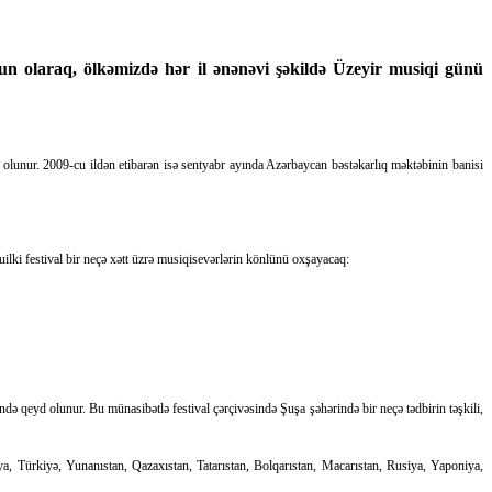
 olaraq, ölkəmizdə hər il ənənəvi şəkildə Üzeyir musiqi günü
l olunur. 2009-cu ildən etibarən isə sentyabr ayında Azərbaycan bəstəkarlıq məktəbinin banisi
uilki festival bir neçə xətt üzrə musiqisevərlərin könlünü oxşayacaq:
ə qeyd olunur. Bu münasibətlə festival çərçivəsində Şuşa şəhərində bir neçə tədbirin təşkili,
iya, Türkiyə, Yunanıstan, Qazaxıstan, Tatarıstan, Bolqarıstan, Macarıstan, Rusiya, Yaponiya,