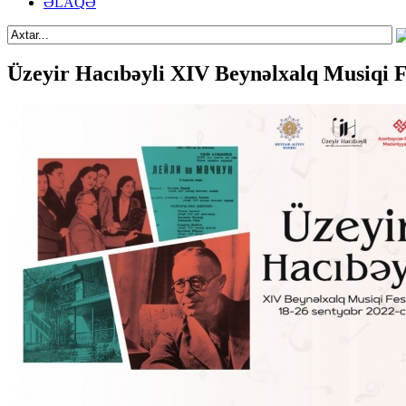
ƏLAQƏ
Üzeyir Hacıbəyli XIV Beynəlxalq Musiqi Fe