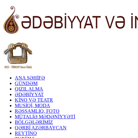
ANA SƏHİFƏ
GÜNDƏM
QIZIL ALMA
ƏDƏBİYYAT
KİNO VƏ TEATR
MUSİQİ, MODA
RƏSSAMLIQ, FOTO
MÜTALİƏ MƏDƏNİYYƏTİ
BÖLGƏLƏRİMİZ
QƏRBİ AZƏRBAYCAN
REYTİNQ