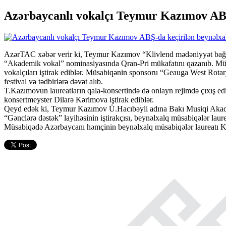
Azərbaycanlı vokalçı Teymur Kazımov ABŞ-
AzərTAC xəbər verir ki, Teymur Kazımov “Klivlend mədəniyyət bağlar
“Akademik vokal” nominasiyasında Qran-Pri mükafatını qazanıb. Müs
vokalçıları iştirak ediblər. Müsabiqənin sponsoru “Geauga West Rota
festival və tədbirlərə dəvət alıb.
T.Kazımovun laureatların qala-konsertində də onlayn rejimdə çıxış
konsertmeyster Dilarə Kərimova iştirak ediblər.
Qeyd edək ki, Teymur Kazımov Ü.Hacıbəyli adına Bakı Musiqi Akad
“Gənclərə dəstək” layihəsinin iştirakçısı, beynəlxalq müsabiqələr laure
Müsabiqədə Azərbaycanı həmçinin beynəlxalq müsabiqələr laureatı Kam