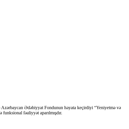
ndə Azərbaycan Ədəbiyyat Fondunun həyata keçirdiyi “Yeniyetmə və
ə funksional fəaliyyət aparılmışdır.