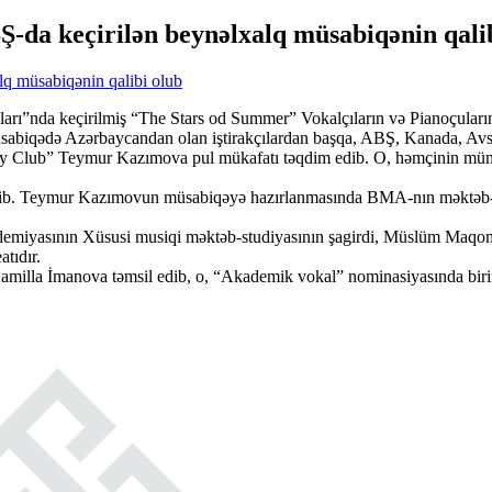
da keçirilən beynəlxalq müsabiqənin qali
ı”nda keçirilmiş “The Stars od Summer” Vokalçıların və Pianoçuların 
abiqədə Azərbaycandan olan iştirakçılardan başqa, ABŞ, Kanada, Avst
ry Club” Teymur Kazımova pul mükafatı təqdim edib. O, həmçinin münsif
 edib. Teymur Kazımovun müsabiqəyə hazırlanmasında BMA-nın məktəb-s
emiyasının Xüsusi musiqi məktəb-studiyasının şagirdi, Müslüm Maqo
atıdır.
illa İmanova təmsil edib, o, “Akademik vokal” nominasiyasında birinc