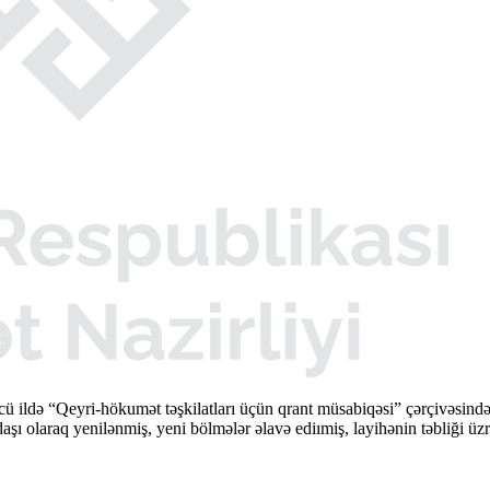
cü ildə “Qeyri-hökumət təşkilatları üçün qrant müsabiqəsi” çərçivəsi
şı olaraq yenilənmiş, yeni bölmələr əlavə ediımiş, layihənin təbliği üzr