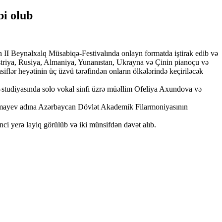
bi olub
II Beynəlxalq Müsabiqə-Festivalında onlayn formatda iştirak edib və
riya, Rusiya, Almaniya, Yunanıstan, Ukrayna və Çinin pianoçu və
lər heyətinin üç üzvü tərəfindən onların ölkələrində keçiriləcək
tudiyasında solo vokal sinfi üzrə müəllim Ofeliya Axundova və
mayev adına Azərbaycan Dövlət Akademik Filarmoniyasının
i yerə layiq görülüb və iki münsifdən dəvət alıb.