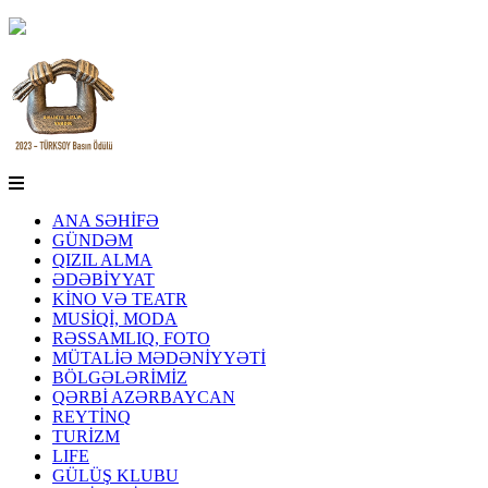
ANA SƏHİFƏ
GÜNDƏM
QIZIL ALMA
ƏDƏBİYYAT
KİNO VƏ TEATR
MUSİQİ, MODA
RƏSSAMLIQ, FOTO
MÜTALİƏ MƏDƏNİYYƏTİ
BÖLGƏLƏRİMİZ
QƏRBİ AZƏRBAYCAN
REYTİNQ
TURİZM
LIFE
GÜLÜŞ KLUBU