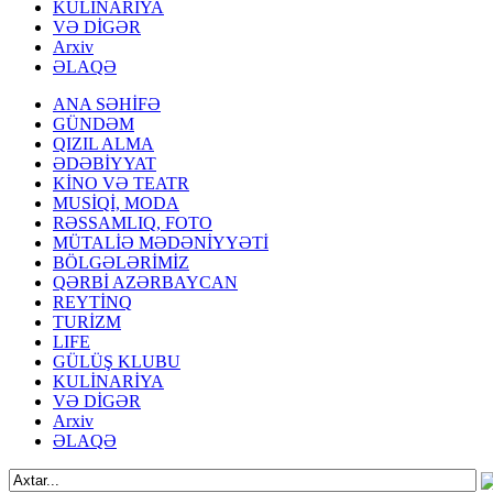
KULİNARİYA
VƏ DİGƏR
Arxiv
ƏLAQƏ
ANA SƏHİFƏ
GÜNDƏM
QIZIL ALMA
ƏDƏBİYYAT
KİNO VƏ TEATR
MUSİQİ, MODA
RƏSSAMLIQ, FOTO
MÜTALİƏ MƏDƏNİYYƏTİ
BÖLGƏLƏRİMİZ
QƏRBİ AZƏRBAYCAN
REYTİNQ
TURİZM
LIFE
GÜLÜŞ KLUBU
KULİNARİYA
VƏ DİGƏR
Arxiv
ƏLAQƏ