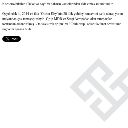
Konsertə biletləri iTicket.az saytı və şəhərin kassalarından əldə etmək mümkündür.
Qeyd edək ki, 2014-cü ildə “Okean Elzy”nin 20 illik yubiley konsertini canlı olaraq yarım
milyondan çox tamaşaçı izləyib. Qrup MDB və Şərqi Avropadan olan tamaşaçılar
tərəfindən adlandırılmış "Ən yaxşı rok qrupu" və "Canlı qrup" adları ilə fanat ordusunun
rəğbətini qazana bilib.