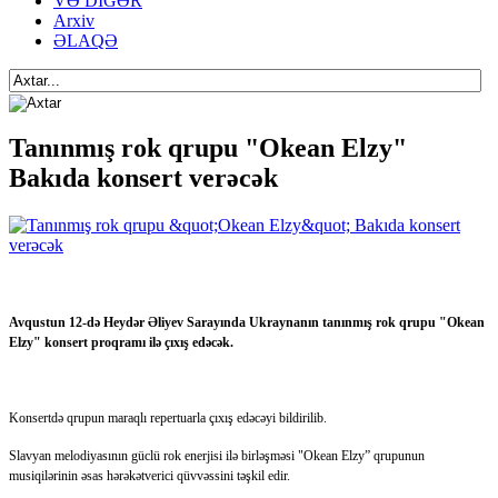
VƏ DİGƏR
Arxiv
ƏLAQƏ
Tanınmış rok qrupu "Okean Elzy"
Bakıda konsert verəcək
Avqustun 12-də Heydər Əliyev Sarayında Ukraynanın tanınmış rok qrupu "Okean
Elzy" konsert proqramı ilə çıxış edəcək.
Konsertdə qrupun maraqlı repertuarla çıxış edəcəyi bildirilib.
Slavyan melodiyasının güclü rok enerjisi ilə birləşməsi "Okean Elzy” qrupunun
musiqilərinin əsas hərəkətverici qüvvəssini təşkil edir.