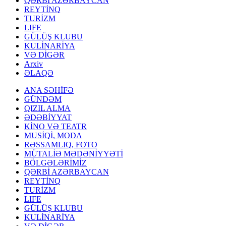
QƏRBİ AZƏRBAYCAN
REYTİNQ
TURİZM
LIFE
GÜLÜŞ KLUBU
KULİNARİYA
VƏ DİGƏR
Arxiv
ƏLAQƏ
ANA SƏHİFƏ
GÜNDƏM
QIZIL ALMA
ƏDƏBİYYAT
KİNO VƏ TEATR
MUSİQİ, MODA
RƏSSAMLIQ, FOTO
MÜTALİƏ MƏDƏNİYYƏTİ
BÖLGƏLƏRİMİZ
QƏRBİ AZƏRBAYCAN
REYTİNQ
TURİZM
LIFE
GÜLÜŞ KLUBU
KULİNARİYA