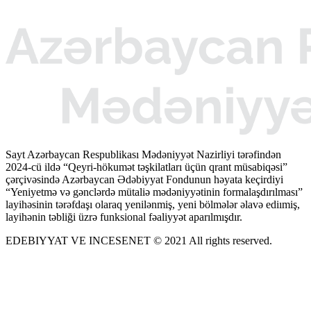
Sayt Azərbaycan Respublikası Mədəniyyət Nazirliyi tərəfindən
2024-cü ildə “Qeyri-hökumət təşkilatları üçün qrant müsabiqəsi”
çərçivəsində Azərbaycan Ədəbiyyat Fondunun həyata keçirdiyi
“Yeniyetmə və gənclərdə mütaliə mədəniyyətinin formalaşdırılması”
layihəsinin tərəfdaşı olaraq yenilənmiş, yeni bölmələr əlavə ediımiş,
layihənin təbliği üzrə funksional fəaliyyət aparılmışdır.
EDEBIYYAT VE INCESENET © 2021 All rights reserved.