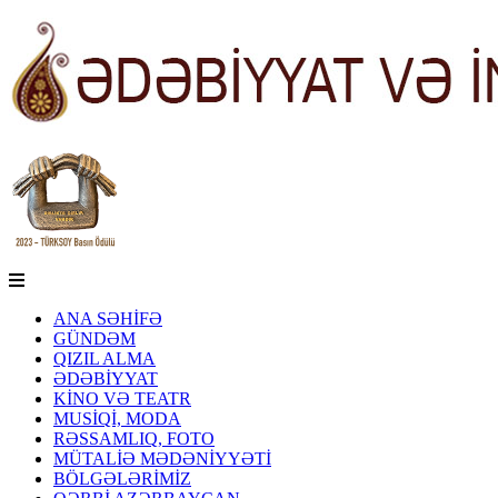
ANA SƏHİFƏ
GÜNDƏM
QIZIL ALMA
ƏDƏBİYYAT
KİNO VƏ TEATR
MUSİQİ, MODA
RƏSSAMLIQ, FOTO
MÜTALİƏ MƏDƏNİYYƏTİ
BÖLGƏLƏRİMİZ