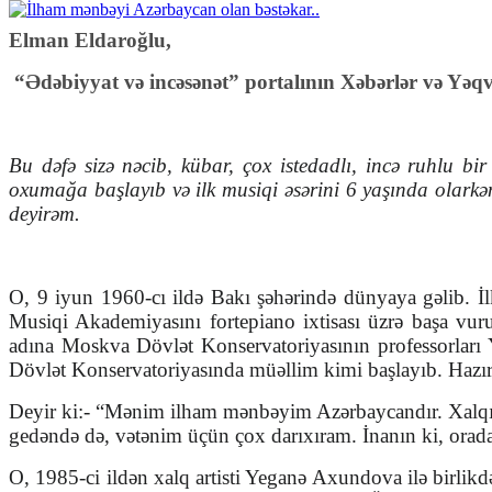
Elman Eldaroğlu,
“Ədəbiyyat və incəsənət” portalının Xəbərlər və Yəq
Bu dəfə sizə nəcib, kübar, çox istedadlı, incə ruhlu 
oxumağa başlayıb və ilk musiqi əsərini 6 yaşında olarkən
deyirəm.
O, 9 iyun 1960-cı ildə Bakı şəhərində dünyaya gəlib. İlk
Musiqi Akademiyasını fortepiano ixtisası üzrə başa vu
adına
Moskva Dövlət Konservatoriyasının
professorlar
Dövlət Konservatoriyasında müəllim kimi başlayıb. Hazır
Deyir ki:- “Mənim ilham mənbəyim Azərbaycandır. Xalqımı
gedəndə də, vətənim üçün çox darıxıram. İnanın ki, orada
O, 1985-ci ildən xalq artisti Yeganə Axundova ilə birlik