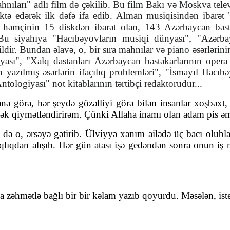
nıları" adlı film də çəkilib. Bu film Bakı və Moskva telev
aktə edərək ilk dəfə ifa edib. Alman musiqisindən ibarət 
i", həmçinin 15 diskdən ibarət olan, 143 Azərbaycan bə
dır. Bu siyahıya "Hacıbəyovların musiqi dünyası", "Azə
ildir. Bundan əlavə, o, bir sıra mahnılar və piano əsərlərin
ası", "Xalq dastanları Azərbaycan bəstəkarlarının opera 
n yazılmış əsərlərin ifaçılıq problemləri", "İsmayıl Hacıbə
tologiyası" not kitablarının tərtibçi redaktorudur...
nə görə, hər şeydə gözəlliyi görə bilən insanlar xoşbəxt, 
sək qiymətləndirirəm. Çünki Allaha inamı olan adam pis əmə
yi də o, ərsəyə gətirib. Ülviyyə xanım ailədə üç bacı olub
ıqdan alışıb. Hər gün atası işə gedəndən sonra onun iş mas
a zəhmətlə bağlı bir bir kəlam yazıb qoyurdu. Məsələn, is