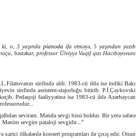
n ki, o, 3 yaşında
pianoda
ifa etməyə, 5 yaşından yazıb
noçu, bəstəkar, professor Ülviyyə Vaqif qızı Hacıbəyovanı
L.Filatovanın sinfində alıb. 1983-cü ildə isə indiki Bakı
şiyevin
sinfində assistent-stajorluğu biti
rib.
P.İ.Çaykovski
keç
ib. Pedaqoji fəaliyyətinə isə 1983-cü ildə Azərbaycan
ofessorudur...
bdən sevirəm. Məndə sevgi hissi boldur. Bir yerə səfərə
. Mənim sevgim pataloji sevgidir...”
və xarici ölkələrdə konsert proqramları ilə çıxış edir. Onun