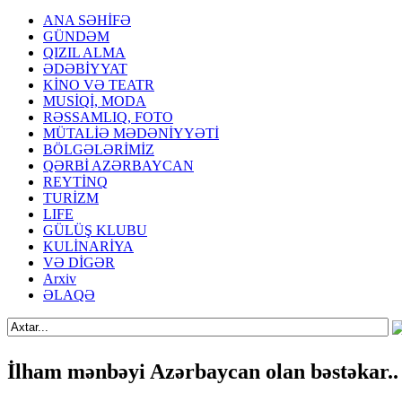
ANA SƏHİFƏ
GÜNDƏM
QIZIL ALMA
ƏDƏBİYYAT
KİNO VƏ TEATR
MUSİQİ, MODA
RƏSSAMLIQ, FOTO
MÜTALİƏ MƏDƏNİYYƏTİ
BÖLGƏLƏRİMİZ
QƏRBİ AZƏRBAYCAN
REYTİNQ
TURİZM
LIFE
GÜLÜŞ KLUBU
KULİNARİYA
VƏ DİGƏR
Arxiv
ƏLAQƏ
İlham mənbəyi Azərbaycan olan bəstəkar.