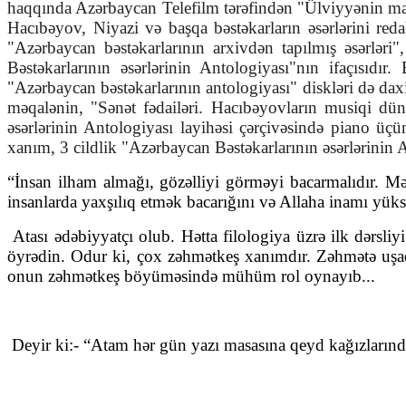
haqqında Azərbaycan Telefilm tərəfindən "Ülviyyənin mah
Hacıbəyov, Niyazi və başqa bəstəkarların əsərlərini red
"Azərbaycan bəstəkarlarının arxivdən tapılmış əsərlər
Bəstəkarlarının əsərlərinin Antologiyası"nın ifaçısı
"Azərbaycan bəstəkarlarının antologiyası" diskləri də dax
məqalənin, "Sənət fədailəri. Hacıbəyovların musiqi düny
əsərlərinin Antologiyası layihəsi çərçivəsində piano üçü
xanım, 3 cildlik "Azərbaycan Bəstəkarlarının əsərlərinin An
“İnsan ilham almağı, gözəlliyi görməyi bacarmalıdır. Mə
insanlarda yaxşılıq etmək bacarığını və Allaha inamı yük
Atası ədəbiyyatçı olub. Hətta filologiya üzrə ilk dərsli
öyrədin. Odur ki, çox zəhmətkeş xanımdır. Zəhmətə uşaql
onun zəhmətkeş böyüməsində mühüm rol oynayıb...
Deyir ki:- “Atam hər gün yazı masasına qeyd kağızlarınd