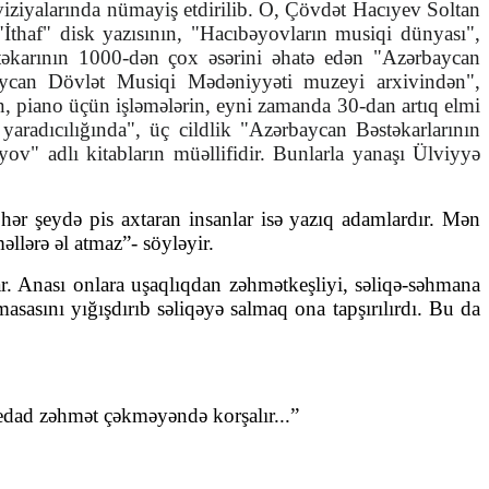
iziyalarında nümayiş etdirilib. O, Çövdət Hacıyev Soltan
"İthaf" disk yazısının, "Hacıbəyovların musiqi dünyası",
stəkarının 1000-dən çox əsərini əhatə edən "Azərbaycan
rbaycan Dövlət Musiqi Mədəniyyəti muzeyi arxivindən",
in, piano üçün işləmələrin, eyni zamanda 30-dan artıq elmi
yaradıcılığında", üç cildlik "Azərbaycan Bəstəkarlarının
yov" adlı kitabların müəllifidir. Bunlarla yanaşı Ülviyyə
hər şeydə pis axtaran insanlar isə yazıq adamlardır. Mən
llərə əl atmaz”- söyləyir.
lar. Anası onlara uşaqlıqdan zəhmətkeşliyi, səliqə-səhmana
asını yığışdırıb səliqəyə salmaq ona tapşırılırdı. Bu da
tedad zəhmət çəkməyəndə korşalır...”