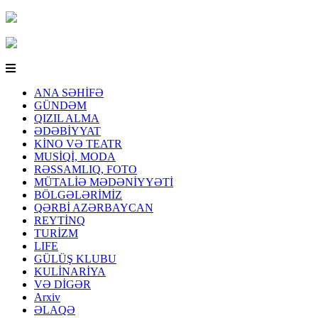
ANA SƏHİFƏ
GÜNDƏM
QIZIL ALMA
ƏDƏBİYYAT
KİNO VƏ TEATR
MUSİQİ, MODA
RƏSSAMLIQ, FOTO
MÜTALİƏ MƏDƏNİYYƏTİ
BÖLGƏLƏRİMİZ
QƏRBİ AZƏRBAYCAN
REYTİNQ
TURİZM
LIFE
GÜLÜŞ KLUBU
KULİNARİYA
VƏ DİGƏR
Arxiv
ƏLAQƏ