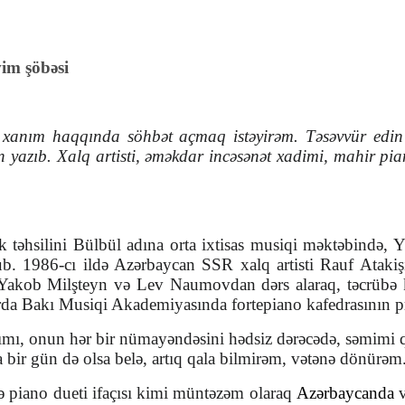
vim şöbəsi
bir xanım haqqında söhbət açmaq istəyirəm. Təsəvvür edi
 yazıb. Xalq artisti, əməkdar incəsənət xadimi, mahir pia
 təhsilini Bülbül adına orta ixtisas musiqi məktəbində, Y.
rub.
1986-cı ildə Azərbaycan SSR xalq artisti
Rauf Ataki
ı Yakob Milşteyn və Lev Naumovdan dərs al
araq,
təcrübə 
da Bakı Musiqi Akademiyasında fortepiano kafedrasının pr
, onun hər bir nümayəndəsini hədsiz dərəcədə, səmimi qəl
 bir gün də olsa belə, artıq qala bilmirəm, vətənə dönürəm
də piano dueti ifaçısı kimi müntəzəm olaraq
Azərbaycanda