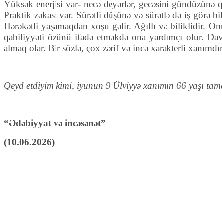
Yüksək enerjisi var- necə deyərlər, gecəsini gündüzünə q
Praktik zəkası var. Sürətli düşünə və sürətlə də iş görə
Hərəkətli yaşamaqdan xoşu gəlir. Ağıllı və biliklidir. 
qabiliyyəti özünü ifadə etməkdə ona yardımçı olur. Da
almaq olar. Bir sözlə, çox zərif və incə xarakterli xanımdır
Qeyd etdiyim kimi, iyunun 9 Ülviyyə xanımın 66 yaşı tam
“Ədəbiyyat və incəsənət”
(10.06.2026)