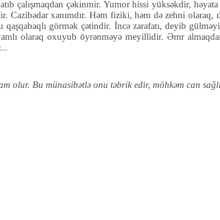
atıb çalışmaqdan çəkinmir. Yumor hissi yüksəkdir, həyata se
 bilir. Cazibədar xanımdır. Həm fiziki, həm də zehni olaraq
Onu qaşqabaqlı görmək çətindir. İncə zarafatı, deyib gülmə
vamlı olaraq oxuyub öyrənməyə meyillidir. Əmr almaqda
...
am olur. Bu münasibətlə onu təbrik edir, möhkəm can sağlı