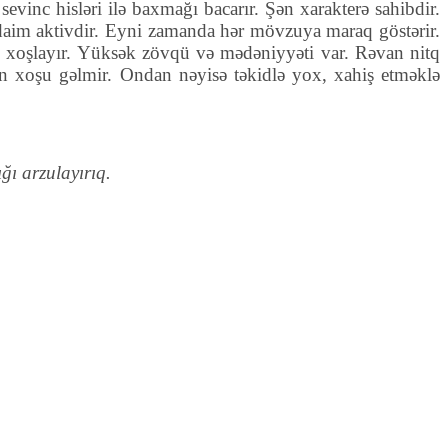
vinc hisləri ilə baxmağı bacarır. Şən xarakterə sahibdir.
, daim aktivdir. Eyni zamanda hər mövzuya maraq göstərir.
yi xoşlayır. Yüksək zövqü və mədəniyyəti var. Rəvan nitq
n xoşu gəlmir. Ondan nəyisə təkidlə yox, xahiş etməklə
ğı arzulayırıq.