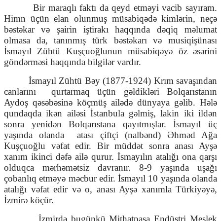
Bir maraqlı faktı da qeyd etməyi vacib sayıram.
Himn üçün elan olunmuş müsabiqədə kimlərin, neçə
bəstəkar və şairin iştirakı haqqında dəqiq məlumat
olmasa da, tanınmış türk bəstəkarı və musiqişünası
İsmayıl Zühtü Kuşçuoğlunun müsabiqəyə öz əsərini
göndərməsi haqqında bilgilər vardır.
İsmayıl Zühtü Bəy (1877-1924) Krım savaşından
canlarını
qurtarmaq üçün gəldikləri Bolqarıstanın
Aydoş qəsəbəsinə köçmüş ailədə dünyaya gəlib. Hələ
qundaqda ikən ailəsi İstanbula gəlmiş, lakin iki ildən
sonra yenidən Bolqarıstana qayıtmışlar. İsmayıl üç
yaşında olanda
atası çiftçi (nalbənd) Əhməd Ağa
Kuşçuoğlu vəfat edir. Bir müddət sonra anası Ayşə
xanım ikinci dəfə ailə qurur. İsmayılın atalığı ona qarşı
olduqca mərhəmətsiz davranır. 8-9 yaşında uşağı
çobanlıq etməyə məcbur edir. İsmayıl 10 yaşında olanda
atalığı vəfat edir və o, anası Ayşə xanımla Türkiyəyə,
İzmirə köçür.
İzmirdə bugünkü Mithatpaşa Endüstri Meslek