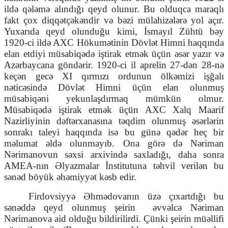
ildə qələmə alındığı qeyd olunur. Bu olduqca maraqlı
fakt çox diqqətçəkəndir və bəzi mülahizələrə yol açır.
Yuxarıda qeyd olunduğu kimi, İsmayıl Zühtü bəy
1920-ci ildə AXC Hökumətinin Dövlət Himni haqqında
elan etdiyi müsabiqədə iştirak etmək üçün əsər yazır və
Azərbaycana göndərir. 1920-ci il aprelin 27-dən 28-nə
keçən gecə XI qırmızı ordunun ölkəmizi işğalı
nəticəsində Dövlət Himni üçün elan olunmuş
müsabiqəni yekunlaşdırmaq mümkün olmur.
Müsabiqədə iştirak etmək üçün AXC Xalq Maarif
Nazirliyinin dəftərxanasına təqdim olunmuş əsərlərin
sonrakı taleyi haqqında isə bu günə qədər heç bir
məlumat əldə olunmayıb. Ona görə də Nəriman
Nərimanovun səxsi arxivində saxladığı, daha sonra
AMEA-nın Əlyazmalar İnstitutuna təhvil verilən bu
sənəd böyük əhəmiyyət kəsb edir.
Firdovsiyyə Əhmədovanın üzə çıxartdığı bu
sənəddə qeyd olunmuş şeirin
əvvəlcə Nəriman
Nərimanova aid olduğu bildirilirdi. Çünki şeirin müəllifi