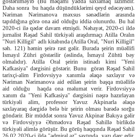
göstərilməyib (Bu məqamı yadda saxlamaq lazımdır.
Daha sonra
bu haqda düşündüklərimi qeyd edəcəyəm).
Nəriman Nərimanova məxsus sənədlərin arasında
tapıldığına görə ona aid olduğu iddia olunurdu. Bu hal
2020-ci ilə qədər davam etmişdi. Nəhayət, 2020-ci ildə
jurnalist Rəşad Sahil türkiyəli araşdırmaçı Atilla Oralın
"Nuri Killigil" adlı kitabında (Atilla Oral, "Nuri Killigil"
səh. 121) həmin şeirə rast gəlir. Burada şeirin müəllifi
İsmayıl Zühri göstərilir (əslində, İsmayıl Zühtü bəy
olmalıdır). Atilla Oral şeirin istinadı kimi "Yeni
Kafkasiya" dərgisini göstərir. Bunu
görən Rəşad Sahil
tarixçi-alim Firdovsiyyə xanımla əlaqə saxlayır və
Nəriman Nərimanova aid edilən şeirin başqa müəllifə
aid olduğu
haqda ona məlumat verir. Firdovsiyyə
xanım da "Yeni Kafkasiya" dərgisini nəşrə hazırlayan
türkiyəli alim, professor Yavuz Akpinarla əlaqə
saxlayaraq dərgidə belə bir şeirin olması barədə sorğu
göndərir. Bir müddət sonra Yavuz Akpinar Bakıya gəlir
və Firdovsiyyə Əhmədova Rəşad Sahillə birlikdə
türkiyəli alimlə görüşür. Bu görüş haqqında Rəşad Sahil
26.02.2020-ci ildə "admiral.az" saytında
yazı dərc edir.