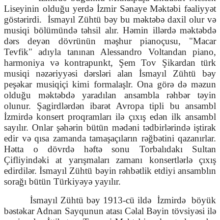
Liseyinin olduğu yerdə İzmir Sənaye Məktəbi fəaliyyət
göstərirdi.
İsmayıl Zühtü bəy bu məktəbə daxil olur və
musiqi bölümündə təhsil alır. Həmin illərdə məktəbdə
dərs deyən dövrünün məşhur pianoçusu, "Macar
Tevfik" adıyla tanınan Alessandro Voltandan piano,
harmoniya və kontrapunkt, Şem Tov Şikardan türk
musiqi nəzəriyyəsi dərsləri alan İsmayıl Zühtü bəy
peşəkar musiqiçi kimi formalaşlr. Ona görə də məzun
olduğu məktəbdə yaradılan ansambla rəhbər təyin
olunur. Şagirdlərdən ibarət Avropa tipli bu ansambl
İzmirdə konsert proqramları ilə çıxış edən ilk ansambl
sayılır. Onlar şəhərin bütün mədəni tədbirlərində iştirak
edir və qısa zamanda tamaşaçıların rəğbətini qazanırlar.
Hətta o dövrdə həftə sonu Torbalıdakı Sultan
Çifliyindəki at yarışmaları zamanı konsertlərlə çıxış
edirdilər. İsmayıl Zühtü bəyin rəhbətlik etdiyi ansamblın
sorağı bütün Türkiyəyə yayılır.
İsmayıl Zühtü bəy 1913-cü ildə
İzmirdə
böyük
bəstəkar Adnan Sayqunun atası Cəlal Bəyin tövsiyəsi ilə