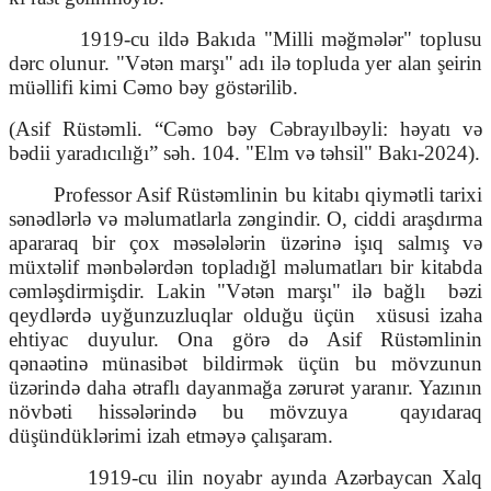
1919-cu ildə Bakıda "Milli məğmələr" toplusu
dərc olunur. "Vətən marşı" adı ilə topluda yer alan şeirin
müəllifi kimi Cəmo bəy göstərilib.
(Asif Rüstəmli. “Cəmo bəy Cəbrayılbəyli: həyatı və
bədii yaradıcılığı” səh. 104. "Elm və təhsil" Bakı-2024).
Professor Asif Rüstəmlinin bu kitabı qiymətli tarixi
sənədlərlə və məlumatlarla zəngindir. O, ciddi araşdırma
apararaq bir çox məsələlərin üzərinə işıq salmış və
müxtəlif mənbələrdən topladığl məlumatları bir kitabda
cəmləşdirmişdir. Lakin "Vətən marşı" ilə bağlı
bəzi
qeydlərdə uyğunzuzluqlar olduğu üçün
xüsusi izaha
ehtiyac duyulur. Ona görə də Asif Rüstəmlinin
qənaətinə münasibət bildirmək üçün bu mövzunun
üzərində daha ətraflı dayanmağa zərurət yaranır. Yazının
növbəti hissələrində bu mövzuya
qayıdaraq
düşündüklərimi izah etməyə çalışaram.
1919-cu ilin noyabr ayında Azərbaycan Xalq