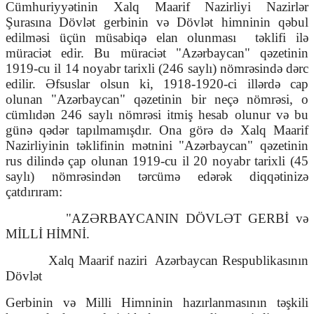
Cümhuriyyətinin Xalq Maarif Nazirliyi Nazirlər
Şurasına Dövlət gerbinin və Dövlət himninin qəbul
edilməsi üçün müsabiqə elan olunması
təklifi ilə
müraciət edir. Bu müraciət "Azərbaycan" qəzetinin
1919-cu il 14 noyabr tarixli (246 saylı) nömrəsində dərc
edilir. Əfsuslar olsun ki, 1918-1920-ci illərdə cap
olunan "Azərbaycan" qəzetinin bir neçə nömrəsi, o
cümlıdən 246 saylı nömrəsi itmiş hesab olunur və bu
günə qədər tapılmamışdır. Ona görə də Xalq Maarif
Nazirliyinin təklifinin mətnini "Azərbaycan" qəzetinin
rus dilində çap olunan 1919-cu il 20 noyabr tarixli (45
saylı) nömrəsindən tərcümə edərək diqqətinizə
çatdırıram:
"AZƏRBAYCANIN DÖVLƏT GERBİ və
MİLLİ HİMNİ.
Xalq Maarif naziri
Azərbaycan Respublikasının
Dövlət
Gerbinin və Milli Himninin hazırlanmasının təşkili