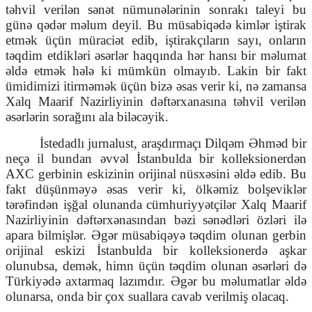
təhvil verilən sənət nümunələrinin sonrakı taleyi bu
günə qədər məlum deyil. Bu müsabiqədə kimlər iştirak
etmək üçün müraciət edib, iştirakçıların sayı, onların
təqdim etdikləri əsərlər haqqında hər hansı bir məlumat
əldə etmək hələ ki mümkün olmayıb. Lakin bir fakt
ümidimizi itirməmək üçün bizə əsas verir ki, nə zamansa
Xalq Maarif Nazirliyinin dəftərxanasına təhvil verilən
əsərlərin sorağını ala biləcəyik.
İstedadlı jurnalust, araşdırmaçı Dilqəm Əhməd bir
neçə il bundan əvvəl İstanbulda bir kolleksionerdən
AXC gerbinin eskizinin orijinal nüsxəsini əldə edib. Bu
fakt düşünməyə əsas verir ki, ölkəmiz bolşeviklər
tərəfindən işğal olunanda cümhuriyyətçilər Xalq Maarif
Nazirliyinin dəftərxənasından bəzi sənədləri özləri ilə
apara bilmişlər. Əgər müsabiqəyə təqdim olunan gerbin
orijinal eskizi İstanbulda bir kolleksionerdə aşkar
olunubsa, demək, himn üçün təqdim olunan əsərləri də
Türkiyədə axtarmaq lazımdır. Əgər bu məlumatlar əldə
olunarsa, onda bir çox suallara cavab verilmiş olacaq.