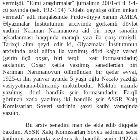
vermişdi. "Elmi araşdırmalar" jurnalının 2001-ci il 3-4-
cü sayında (səh. 192-194) "Ədəbi qayıdışa ölüm imkan
vermədi" adlı məqaləsində Firdovdiyyə xanım AMEA
Əlyazmalar İnstitutunun arxivində görkəmli dövlət
xadimi Nəriman Nərimanova aid bir neçə sənədin
aşkarlanması haqqında maraqlı yazı ilə çıxış etmişdi.
Tarixçi alim qeyd edir ki, Əlyazmalar İnstitutunun
arxivində əski əlifba ilə yazılmış dörd kağız vərəqi
(şeirin üçü oxşar, biri fərqli
xətt formasındadır)
saxlanılır. Oxşar xəttlə yazılmış sənədlərdən biri
Nəriman Nərimanovun ölümündən bir qədər əvvəl,
1925-ci ilin yanvar ayında 5 yaşlı oğlu Nəcəfə yazdığı
vəsiyyətnamə-bitməmiş məktubudur. Məktub nəzmlə
yazılmış, dörd bəndlik şeir formasındadır. Fərqli
görünən xətlə yazılmış iki bəndlik şeir ASSR Xalq
Komissarları Soveti sədrinin şəxsi katibi vərəqində
yazılıb.
Bu arxiv sənədini mən də əldə edib diqqətlə
baxdım. ASSR Xalq Komissarları Soveti sədrinin səxşi
katibinin vərəqində yazılmış iki bəndlik şeirin 1922-ci