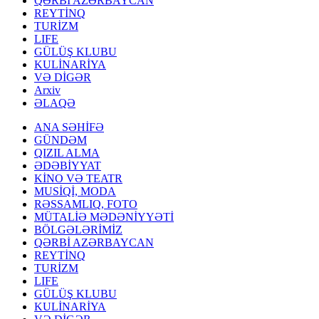
QƏRBİ AZƏRBAYCAN
REYTİNQ
TURİZM
LIFE
GÜLÜŞ KLUBU
KULİNARİYA
VƏ DİGƏR
Arxiv
ƏLAQƏ
ANA SƏHİFƏ
GÜNDƏM
QIZIL ALMA
ƏDƏBİYYAT
KİNO VƏ TEATR
MUSİQİ, MODA
RƏSSAMLIQ, FOTO
MÜTALİƏ MƏDƏNİYYƏTİ
BÖLGƏLƏRİMİZ
QƏRBİ AZƏRBAYCAN
REYTİNQ
TURİZM
LIFE
GÜLÜŞ KLUBU
KULİNARİYA