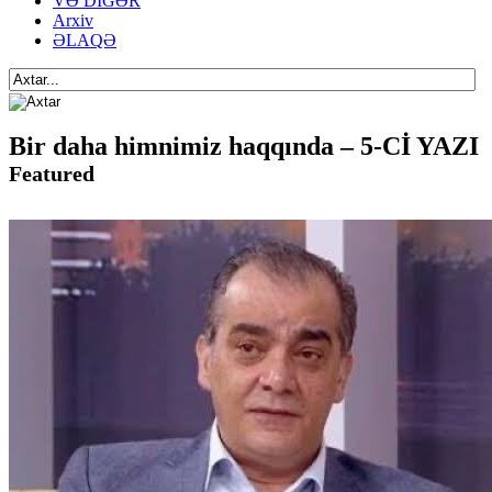
VƏ DİGƏR
Arxiv
ƏLAQƏ
Bir daha himnimiz haqqında – 5-Cİ YAZI
Featured