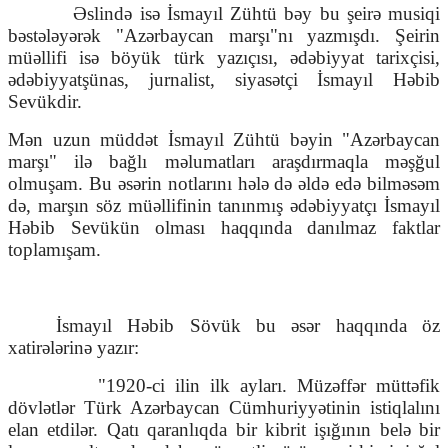
Əslində isə İsmayıl Zühtü bəy bu şeirə musiqi
bəstələyərək "Azərbaycan marşı"nı yazmışdı. Şeirin
müəllifi isə böyük türk yazıçısı, ədəbiyyat tarixçisi,
ədəbiyyatşünas, jurnalist, siyasətçi İsmayıl Həbib
Sevükdir.
Mən uzun müddət İsmayıl Zühtü bəyin "Azərbaycan
marşı" ilə bağlı məlumatları araşdırmaqla məşğul
olmuşam. Bu əsərin notlarını hələ də əldə edə bilməsəm
də, marşın söz müəllifinin tanınmış ədəbiyyatçı İsmayıl
Həbib Sevükün olması haqqında danılmaz faktlar
toplamışam.
İsmayıl Həbib Sövük bu əsər haqqında öz
xatirələrinə yazır:
"1920-ci ilin ilk ayları. Müzəffər müttəfik
dövlətlər Türk Azərbaycan Cümhuriyyətinin istiqlalını
elan etdilər. Qatı qaranlıqda bir kibrit işığının belə bir