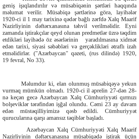
geniş işıqlandırılır və müsabiqənin şərtləri haqqında
məlumat verilir. Müsabiqə şərtlərinə görə, layihələr
1920-ci il 1 may tarixinə qədər bağlı zərfdə Xalq Maarif
Nazirliyinin dəftərxanasına təhvil verilməlidir. Eyni
zamanda iştirakçılar qeyd olunan predmetlər üzrə təqdim
etdikləri layihədə öz əsərlərinin
yaradılmasına xidmət
edən tarixi, siyasi səbəbləri və gerçəklikləri ətraflı izah
etməlidirlər. ("Azərbaycan" qəzeti, (rus dilində) 1920,
19 fevral, No 33).
Məlumdur ki, elan olunmuş müsabiqəyə yekun
vurmaq mümkün olmadı. 1920-ci il aprelin 27-dən 28-
nə keçən gecə Azərbaycan Xalq Cümhuriyyəti qırmızı
bolşeviklər tərəfindən işğal olundu. Cəmi 23 ay davam
edən müstəqilliyimizə qəsb edildi. Cümhuriyyət
qurucularına qarşı amansız təqiblər başladı.
Azərbaycan Xalq Cümhuriyyəti Xalq Maarif
Nazirliyinin dəftərxanasına müsabiqədə iştirak üçün