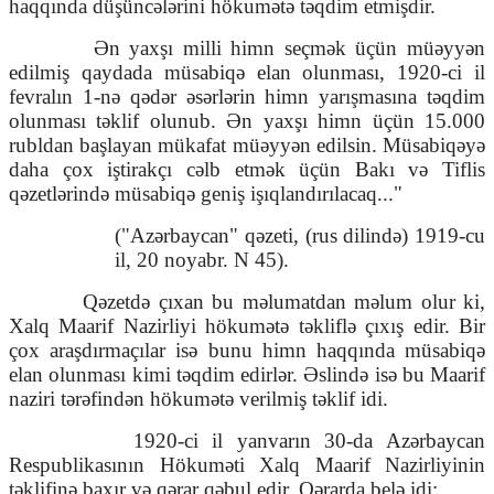
haqqında düşüncələrini hökumətə təqdim etmişdir.
Ən yaxşı milli himn seçmək üçün müəyyən
edilmiş qaydada müsabiqə elan olunması, 1920-ci il
fevralın 1-nə qədər əsərlərin himn yarışmasına təqdim
olunması təklif olunub. Ən yaxşı himn üçün 15.000
rubldan başlayan mükafat müəyyən edilsin. Müsabiqəyə
daha çox iştirakçı cəlb etmək üçün Bakı və Tiflis
qəzetlərində müsabiqə geniş işıqlandırılacaq..."
("Azərbaycan" qəzeti, (rus dilində) 1919-cu
il, 20 noyabr. N 45).
Qəzetdə çıxan bu məlumatdan məlum olur ki,
Xalq Maarif Nazirliyi hökumətə təkliflə çıxış edir. Bir
çox araşdırmaçılar isə bunu himn haqqında müsabiqə
elan olunması kimi təqdim edirlər. Əslində isə bu Maarif
naziri tərəfindən hökumətə verilmiş təklif idi.
1920-ci il yanvarın 30-da Azərbaycan
Respublikasının Hökuməti Xalq Maarif Nazirliyinin
təklifinə baxır və qərar qəbul edir. Qərarda belə idi: