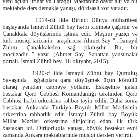
yeni açılan İttihat və Tərəqqi Məktəbinə dəvət alır və bu
məktəbdə dərs deməklə yanaşı, dördsəsli xor yaradır.
1914-cü ildə Birinci Dünya müharibəsi
başlayanda İsmayıl Zühtü bəy hərbi xidmətə çağırılır və
Çanakkala döyüşlərində iştirak edir. Məşhur yazıçı və
türk musiqi tarixinin
araşdırıcısı Ahmet Say "...İsmayıl
Zühtü, Çanakkaleden sağ çıkmışdır. Bu, bir
möcüzədir..." yazır. (Ahmet Say. Sanattan yansımalar
portalı. İsmail Zühtü bey. 18 oktyabr, 2015).
1920-ci ildə İsmayıl Zühtü bəy Qurtuluş
Savaşında
işğalçılara qarşı döyüşmək üçün könüllü
olaraq yenidən çəbhəyə yollanır. Eskişehirə gələn
bəstəkar Qərb Cəbhəsi Komandanlığı tərəfindən Qərb
Cəbhəsi hərbi orkestrinə rəhbər təyin edilir. Daha sonra
bəstəkar Ankarada Türkiyə Böyük Millət Məclisinin
orkestrinə rəhbərlik edir. İsmayıl Zühtü bəy Böyük
Millət Məclisi orkestrinə dirijorluq edən ilk türk
bəstəkarı idi. Dirijorluqla yanaşı, böyük bəstəkar eyni
zamanda Ankara məktəblərində musiqi dərsləri verirdi.