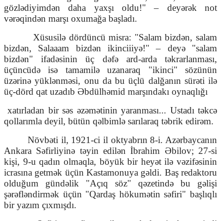
gözlədiyimdən daha yaxşı oldu!" – deyərək not
vərəqindən marşı oxumağa başladı.
Xüsusilə dördüncü misra: "Salam bizdən, salam
bizdən, Salaaam bizdən ikinciiiyə!" – deyə "salam
bizdən" ifadəsinin üç dəfə ard-arda təkrarlanması,
üçüncüdə isə tamamilə uzanaraq "ikinci" sözünün
üzərinə yüklənməsi, onu da bu üçlü dalğanın sürəti ilə
üç-dörd qat uzadıb Əbdülhəmid marşındakı oynaqlığı
xatırladan bir səs əzəmətinin yaranması... Ustadı təkcə
qollarımla deyil, bütün qəlbimlə sarılaraq təbrik edirəm.
Növbəti il, 1921-ci il oktyabrın 8-i. Azərbaycanın
Ankara Səfirliyinə təyin edilən İbrahim Əbilov; 27-si
kişi, 9-u qadın olmaqla, böyük bir heyət ilə vəzifəsinin
icrasına getmək üçün Kastamonuya gəldi. Baş redaktoru
olduğum gündəlik "Açıq söz" qəzetində bu gəlişi
şərəfləndirmək üçün "Qardaş hökumətin səfiri" başlıqlı
bir yazım çıxmışdı.