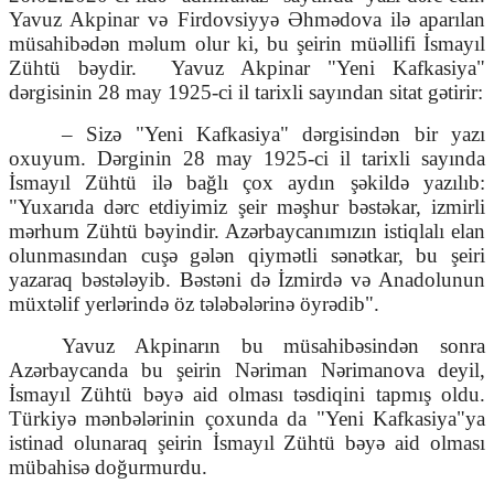
Yavuz Akpinar və Firdovsiyyə Əhmədova ilə aparılan
müsahibədən məlum olur ki, bu şeirin müəllifi İsmayıl
Zühtü bəydir.
Yavuz Akpinar "Yeni Kafkasiya"
dərgisinin 28 may 1925-ci il tarixli sayından sitat gətirir:
– Sizə "Yeni Kafkasiya" dərgisindən bir yazı
oxuyum. Dərginin 28 may 1925-ci il tarixli sayında
İsmayıl Zühtü ilə bağlı çox aydın şəkildə yazılıb:
"Yuxarıda dərc etdiyimiz şeir məşhur bəstəkar, izmirli
mərhum Zühtü bəyindir. Azərbaycanımızın istiqlalı elan
olunmasından cuşə gələn qiymətli sənətkar, bu şeiri
yazaraq bəstələyib. Bəstəni də İzmirdə və Anadolunun
müxtəlif yerlərində öz tələbələrinə öyrədib".
Yavuz Akpinarın bu müsahibəsindən sonra
Azərbaycanda bu şeirin Nəriman Nərimanova deyil,
İsmayıl Zühtü bəyə aid olması təsdiqini tapmış oldu.
Türkiyə mənbələrinin çoxunda da "Yeni Kafkasiya"ya
istinad olunaraq şeirin İsmayıl Zühtü bəyə aid olması
mübahisə doğurmurdu.