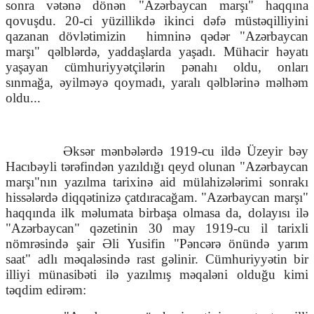
sonra vətənə dönən "Azərbaycan marşı" haqqına
qovuşdu. 20-ci yüzillikdə ikinci dəfə müstəqilliyini
qazanan dövlətimizin
himninə qədər "Azərbaycan
marşı" qəlblərdə, yaddaşlarda yaşadı. Mühacir həyatı
yaşayan cümhuriyyətçilərin pənahı oldu, onları
sınmağa, əyilməyə qoymadı, yaralı qəlblərinə məlhəm
oldu...
Əksər mənbələrdə 1919-cu ildə Üzeyir bəy
Hacıbəyli tərəfindən yazıldığı qeyd olunan "Azərbaycan
marşı"nın yazılma tarixinə aid mülahizələrimi sonrakı
hissələrdə diqqətinizə çatdıracağam. "Azərbaycan marşı"
haqqında ilk məlumata birbaşa olmasa da, dolayısı ilə
"Azərbaycan" qəzetinin 30 may 1919-cu il tarixli
nömrəsində şair Əli Yusifin "Pəncərə önündə yarım
saat" adlı məqaləsində rast gəlinir. Cümhuriyyətin bir
illiyi münasibəti ilə yazılmış məqaləni olduğu kimi
təqdim edirəm: