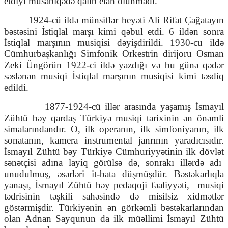
etdiyi müsabiqədə qalib elan olunmadı.
1924-cü ildə münsiflər heyəti Ali Rifat Çağatayın
bəstəsini İstiqlal marşı kimi qəbul etdi. 6 ildən sonra
İstiqlal marşının musiqisi dəyişdirildi. 1930-cu ildə
Cümhurbaşkanlığı Simfonik Orkestrin dirijoru Osman
Zeki Üngörün 1922-ci ildə yazdığı və bu günə qədər
səslənən musiqi İstiqlal marşının musiqisi kimi təsdiq
edildi.
1877-1924-cü illər arasında yaşamış İsmayıl
Zühtü bəy qardaş Türkiyə musiqi tarixinin ən önəmli
simalarındandır. O, ilk operanın, ilk simfoniyanın, ilk
sonatanın, kamera instrumental janrının yaradıcısıdır.
İsmayıl Zühtü bəy Türkiyə Cümhuriyyətinin ilk dövlət
sənətçisi adına layiq görülsə də, sonrakı illərdə adı
unudulmuş, əsərləri it-bata düşmüşdür. Bəstəkarlıqla
yanaşı, İsmayıl Zühtü bəy pedaqoji fəaliyyəti,
musiqi
tədrisinin təşkili sahəsində də misilsiz xidmətlər
göstərmişdir. Türkiyənin ən görkəmli bəstəkarlarından
olan Adnan Sayqunun da ilk müəllimi İsmayıl Zühtü