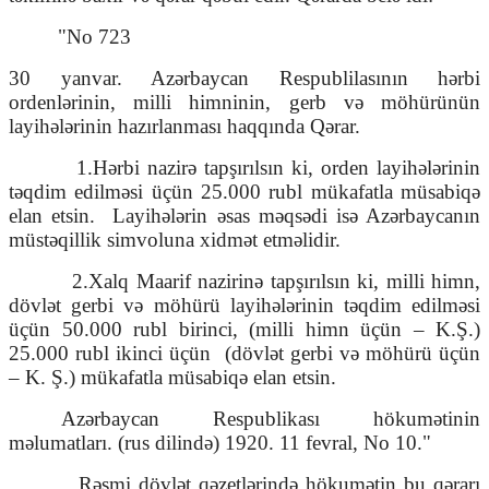
"No 723
30 yanvar. Azərbaycan Respublilasının hərbi
ordenlərinin, milli himninin, gerb və möhürünün
layihələrinin hazırlanması haqqında Qərar.
1.Hərbi nazirə tapşırılsın ki, orden layihələrinin
təqdim edilməsi üçün 25.000 rubl mükafatla müsabiqə
elan etsin.
Layihələrin əsas məqsədi isə Azərbaycanın
müstəqillik simvoluna xidmət etməlidir.
2.Xalq Maarif nazirinə tapşırılsın ki, milli himn,
dövlət gerbi və möhürü layihələrinin təqdim edilməsi
üçün 50.000 rubl birinci, (milli himn üçün – K.Ş.)
25.000 rubl ikinci üçün
(dövlət gerbi və möhürü üçün
– K. Ş.) mükafatla müsabiqə elan etsin.
Azərbaycan Respublikası hökumətinin
məlumatları. (rus dilində) 1920. 11 fevral, No 10."
Rəsmi dövlət qəzetlərində hökumətin bu qərarı