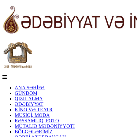
ANA SƏHİFƏ
GÜNDƏM
QIZIL ALMA
ƏDƏBİYYAT
KİNO VƏ TEATR
MUSİQİ, MODA
RƏSSAMLIQ, FOTO
MÜTALİƏ MƏDƏNİYYƏTİ
BÖLGƏLƏRİMİZ