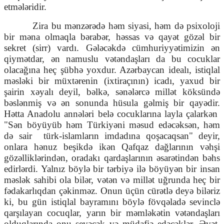
etmələridir.
Zira bu mənzərədə həm siyasi, həm də psixoloji
bir məna olmaqla bərabər, həssas və qayət gözəl bir
sekret (sirr) vardı. Gələcəkdə cümhuriyyətimizin ən
qiymətdar, ən namuslu vətəndaşları da bu cocuklar
olacağına heç şübhə yoxdur. Azərbaycan idealı, istiqlal
məsləki bir müxtərenin (ixtiraçının) icadı, yaxud bir
şairin xəyalı deyil, bəlkə, sənələrcə millət köksündə
bəslənmiş və ən sonunda hüsula gəlmiş bir qayədir.
Hətta Anadolu annələri belə cocuklarına layla çalarkən
"Sən böyüyüb həm Türkiyəni məsud edəcəksən, həm
də sair
türk-islamların imdadına qoşacaqsan" deyir,
onlara hənuz beşikdə ikən Qafqaz dağlarının vəhşi
gözəlliklərindən, oradakı qardaşlarının əsarətindən bəhs
edirlərdi. Yalnız böylə bir tərbiyə ilə böyüyən bir insan
məslək sahibi ola bilər, vətən və millət uğrunda heç bir
fədakarlıqdan çəkinməz. Onun üçün cürətlə deyə biləriz
ki, bu gün istiqlal bayramını böylə fövqəladə sevinclə
qarşılayan cocuqlar, yarın bir məmləkətin vətəndaşları
olduqlarında onu sevəcək və müdafiə edəcəklər. Əvət,