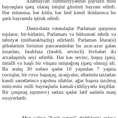
"Azərbaycan cümhuriyyətinin paytaxtı milli
bayraqlara qərq olaraq istiqlal gününü bayram edirdi.
Hər müəssisə, hər kütlə, hər fərd kəndi iktidarınca bu
şanlı bayramda iştirak edirdi.
Dəstə-dəstə vətəndaşlar Parlaman qarşısına
toplanır, bir-birlərini, Parlamanı və hökuməti təbrik və
təhniyət (mübarəkbazlıq) edirlərdi. Parlaman İdarə(si)
şöbələrinin birisinin pəncərəsindən bu axın-axın gələn
insanları, fərahfəza (fərəhli, sevincli) lövhələri iki
arxadaşımla seyr edirdik. Hər kəs sevinc, bəşuş (şən),
ümidli və haqlı bir vüqara müştəğrəq (qərq olmuş) idi.
Bu aralıq 30 nəfərə qədər 10 yaşından 7 yaşına
cocuqlar, bir coxu başıaçıq, ayaqyalın, əllərində taxtadan
kəndi sənətlərincə yapılma silahlar, ağac başına taxılmış
mini-mini milli bayraqlarla kamali-ciddiyyətlə keçdilər.
Bir çınqıraq (qumrov) sədası qədər lətif səslərlə marş
oxuyurlardı.
Mən yalnız "Şanlı vətən!" dediklərini anlaya