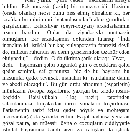
bildim. Pək müəssir (təsirli) bir mənzərə idi. Hazirun
(orada olanlar) həpsi bunu hiss etmiş olmalıdır ki, hər
tərəfdən bu mini-mini "vətəndaşcıqlar”ı alqış gürultuları
qarşıladılar... Bilaixtiyar (qeyri-ixtiyari) arxadaşlarımın
üzünə baxdım. Onlar da ziyadəsiylə mütəəssir
olmuşlardı. Bir arxadaşımın qolundan tutaraq: "İndi
inanalım ki, istiklal bir kaç xülyapərəstin fantezisi deyil
də, millətin ruhunun ən dərin guşələrindən təzahür edən
ehtiyacdır," – dedim. O da fikrimə şərik olaraq: "Əvət, –
dedi, – həpimizin qəlbi bugünkü gün o cocukların qəlbi
qədər səmimi, saf çırpınırsa, biz də bu bayramı bu
məsumlar qədər sevirsək, inanalım ki, istiklalımız daimi
və əbədi olacaqdır". Bu gün ordu əfradının (əsgərlərin)
müntəzəm Avropa əsgərlərinə yaxışan bir tərzdə rəsmi-
keçiddə Rəisi-vükala (Baş nazir) tərəfindən
salamlanması, küçələrdən tarixi simaların keçirilməsi,
Parlamentin tarixi iclası qədər böyük və möhtəşəm
mənzərələr(ə) də şəhadət etdim. Fəqət nədənsə yenə ən
gözəl xatirə, ən müəssir lövhə o cocuqların ciddiyyətlə
istiqlal bayramına kəndi arzu və xahişləri ilə iştirak