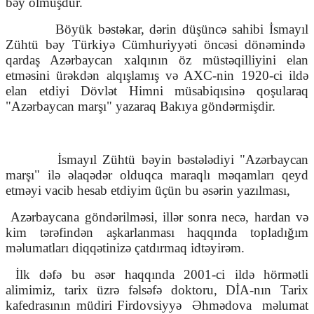
bəy olmuşdur.
Böyük bəstəkar, dərin düşüncə sahibi İsmayıl
Zühtü bəy Türkiyə Cümhuriyyəti öncəsi dönəmində
qardaş Azərbaycan xalqının öz müstəqilliyini elan
etməsini ürəkdən alqışlamış və AXC-nin 1920-ci ildə
elan etdiyi Dövlət Himni müsabiqısinə qoşularaq
"Azərbaycan marşı" yazaraq Bakıya göndərmişdir.
İsmayıl Zühtü bəyin bəstələdiyi "Azərbaycan
marşı" ilə əlaqədər olduqca maraqlı məqamları qeyd
etməyi vacib hesab etdiyim üçün bu əsərin yazılması,
Azərbaycana göndərilməsi, illər sonra necə, hardan və
kim tərəfindən aşkarlanması haqqında topladığım
məlumatları diqqətinizə çatdırmaq idtəyirəm.
İlk dəfə bu əsər haqqında 2001-ci ildə hörmətli
alimimiz, tarix üzrə fəlsəfə doktoru, DİA-nın Tarix
kafedrasının müdiri Firdovsiyyə
Əhmədova
məlumat