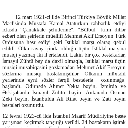
12 mart 1921-ci ildə Birinci Türkiyə Böyük Millət
Məclisində Mustafa Kamal Atatürkün rəhbərlik etdiyi
iclasda "Çanakkale şehitlerine", "Bülbül" kimi dillər
əzbəri olan şeirlərin müəllifi Mehmet Akif Ersoyun Türk
Ordusuna həsr etdiyi şeiri İstiklal marşı olaraq qəbul
edildi. Ölkə savaş içində olduğu üçün İstiklal marşına
musiqi yazmaq iki il ertələndi. Lakin bir çox bəstəkarlar,
İsmayıl Zühtü bəy də daxil olmaqla, İstiklal marşı üçün
musiqi müsabiqəsini gözləmədən Mehmet Akif Ersoyun
sözlərinə musiqi bəstələmişdilər. Ölkənin müxtəlif
yerlərində eyni sözlər fərqli bəstələrlə
oxunmağa
başlandı. Ədirnədə Ahmet Yekta bəyin, İzmirdə ve
Əskişəhərdə İsmayıl Zühtü bəyin, Ankarada Osman
Zeki bəyin, İstanbulda Ali Rifat bəyin və Zati bəyin
bəstələri oxunurdu.
12 fevral 1923-cü ildə İstanbul Maarif Müdirliyinə bəstə
yarışması keçirmək tapşırığı verildi. 24 bəstəkarın iştirak