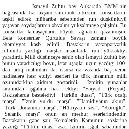
İsmayıl Zühtü bəy Ankarada BMM-nin
bağcasında hər axşam simfonik orkestrin konsertlərini
təşkil edirək müharibə səbəbindən ruh düşkünlüyü
yaşayan soydaşlarının əhvalını yüksəltməyə çalışlrdı. Bu
konsertlər tamaşaçıların böyük rəğbətini qazanmışdı.
Belə konsertlər Qurtuluş Savaşı zamanı böyük
əhəmiyyət kəsb edirdi. Bəstəkarın vətənpərvərlik
ruhunda yazdığı marşlar insanlarda ruh yüksəkliyi
yaradırdı. Milli düşüncəyə sahib olan İsmayıl Zühtü bəy
bütün yaradıcılığı boyu, istər uşaqlar üçün yazdığı 100-
dən artıq mahnıları ilə, istərsə də vətəndə baş verən
hadisələrə həsr etdiyi əsərləri ilə türk insanının milli
özünüdərkinə xidmət göstərirdi.
İzmirin yunanlar
tərəfindən işğalına həsr etdiyi "Fəryad" (Feryat),
Əskişəhərdə bəstələdiyi "Türkün duası", "Türk ocağı
marşı", "İzmir yurdu marşı", "Hamidiyanın akını",
"Türk Donanma marşı", "Hürriyətin səsi", "Koroğlu",
"Selanik marşı" onun ən məşhur əsərlərindəndir.
Bəstəkarın gənc şair Kemalettin Kamunun sözlərinə
yazdığı "Türkün duası" əsəri İzmirin işğalı səbəbindən