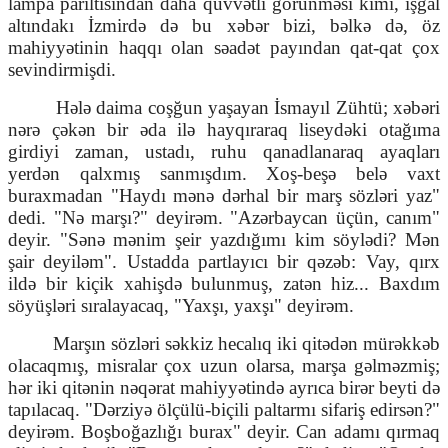
lampa parıltısından daha qüvvətli görünməsi kimi, işğal
altındakı İzmirdə də bu xəbər bizi, bəlkə də, öz
mahiyyətinin haqqı olan səadət payından qat-qat çox
sevindirmişdi.
Hələ daima coşğun yaşayan İsmayıl Zühtü; xəbəri
nərə çəkən bir əda ilə hayqıraraq liseydəki otağıma
girdiyi zaman, ustadı, ruhu qanadlanaraq ayaqları
yerdən qalxmış sanmışdım. Xoş-beşə belə vaxt
buraxmadan "Haydı mənə dərhal bir marş sözləri yaz"
dedi. "Nə marşı?" deyirəm. "Azərbaycan üçün, canım"
deyir. "Sənə mənim şeir yazdığımı kim söylədi? Mən
şair deyiləm". Ustadda partlayıcı bir qəzəb: Vay, qırx
ildə bir kiçik xahişdə bulunmuş, zatən hiz... Baxdım
söyüşləri sıralayacaq, "Yaxşı, yaxşı" deyirəm.
Marşın sözləri səkkiz hecalıq iki qitədən mürəkkəb
olacaqmış, misralar çox uzun olarsa, marşa gəlməzmiş;
hər iki qitənin nəqərat mahiyyətində ayrıca birər beyti də
tapılacaq. "Dərziyə ölçülü-biçili paltarmı sifariş edirsən?"
deyirəm. Boşboğazlığı burax" deyir. Can adamı qırmaq