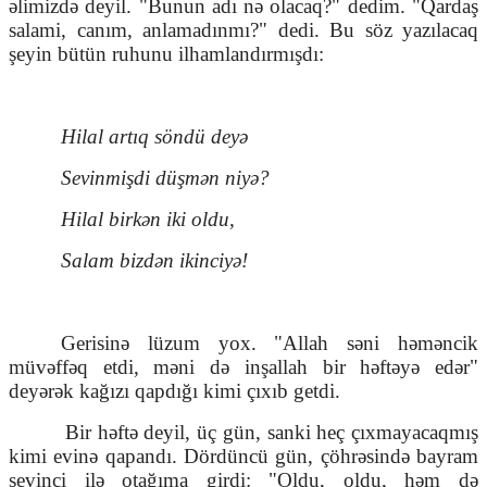
əlimizdə deyil. "Bunun adı nə olacaq?" dedim. "Qardaş
salami, canım, anlamadınmı?" dedi. Bu söz yazılacaq
şeyin bütün ruhunu ilhamlandırmışdı:
Hilal artıq söndü deyə
Sevinmişdi düşmən niyə?
Hilal birkən iki oldu,
Salam bizdən ikinciyə!
Gerisinə lüzum yox. "Allah səni həməncik
müvəffəq etdi, məni də inşallah bir həftəyə edər"
deyərək kağızı qapdığı kimi çıxıb getdi.
Bir həftə deyil, üç gün, sanki heç çıxmayacaqmış
kimi evinə qapandı. Dördüncü gün, çöhrəsində bayram
sevinci ilə otağıma girdi: "Oldu, oldu, həm də