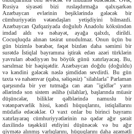
Rusiya siyasəti bizi ruslaşdırmağa qalxışarkən
Azərbaycan evlərinin beşiklərində gələcək bir
cümhuriyyətin vətəndaşları yetişdiyini bilməzdi.
Azərbaycan Qafqaziyada doğulub Anadolu köksündən
imdad aldı və nəhayət, ayağa qalxdı, dirildi.
Cocuqluqda alınan təsirat unudulmaz. Onun üçün bu
gün bizimlə bərabər, fəqət bizdən daha səmimi bir
surətdə İstiqlal bayramına iştirak edən azəri türklərin
yavruları əbədiyyən bu böyük günü xatırlayacaq. Bu,
sarsılmaz bir həqiqətdir. Azərbaycan doğdu (doğuldu)
və kəndini gələcək nəslə şimdidən sevdirdi. Bu gün
taxta və nahəmvar (qaba, səliqəsiz) "silahlarla" Parlaman
qarşısında bir yer tutmağa can atan "igidlər" yarın
əllərində son sistem əslihə (silahlar), başlarında müasir
düşüncələr, biliklər qəlblərində namuslu bir
vətənpərvərlik hissi, kəndi hüquqlarını, istiqlallarını
müdafiə edəcəklər. O vaxt onlar bu birinci bayramı
xatırlayaraq cümhuriyyətlərinin nə qədər ağır şərait
daxilində təşəkkül etdiyini düşünəcək və bu ağır
qiymətə alınmış varlıqlarını, hüquqlarını daha əzəmətli