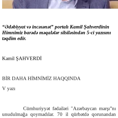
“Ədəbiyyat və incəsənət” portalı Kamil Şahverdinin
Himnimiz barədə məqalələr silsiləsindən 5-ci yazısını
təqdim edir.
Kamil ŞAHVERDİ
BİR DAHA HİMNİMİZ HAQQINDA
V yazı
Cümhuriyyət fədailəri "Azərbaycan marşı
”
nı
unudulmağa qoymadılar. 70 il qürbətdə qorunandan