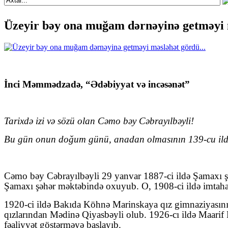
Üzeyir bəy ona muğam dərnəyinə getməyi 
İnci Məmmədzadə, “Ədəbiyyat və incəsənət”
Tarixdə izi və sözü olan Cəmo bəy Cəbrayılbəyli
!
Bu gün onun doğum günü, anadan olmasının 139-cu il
Cəmo bəy Cəbrayılbəyli 29 yanvar 1887-ci ildə Şamaxı şəh
Şamaxı şəhər məktəbində oxuyub. O, 1908-ci ildə imtahan
1920-ci ildə Bakıda Köhnə Marinskaya qız gimnaziyasının
qızlarından Mədinə Qiyasbəyli olub. 1926-cı ildə Maarif 
fəaliyyət göstərməyə başlayıb.