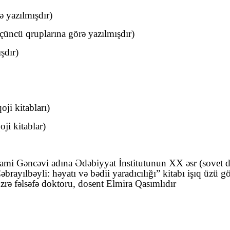
ə yazılmışdır)
üçüncü qruplarına görə yazılmışdır)
şdır)
ji kitabları)
ji kitablar)
mi Gəncəvi adına Ədəbiyyat İnstitutunun XX əsr (sovet dö
rayılbəyli: həyatı və bədii yaradıcılığı” kitabı işıq üzü 
zrə fəlsəfə doktoru, dosent Elmira Qasımlıdır