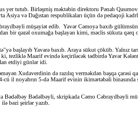
sus yer tutub. Birləşmiş məktəbin direktoru Pənah Qasımov,
a Asiya və Dağıstan respublikaları üçün də pedaqoji kadrla
rayılbəyli müşayiət edib.
Yavər Cəmoya baxıb gülümsünən
an bir qəzəl oxumağa başlayan kimi, məclis sükuta qərq ol
ə"yə başlayıb Yavərə baxıb. Araya sükut çöküb. Yalnız tar
 ki, tezliklə Maarif evində keçiriləcək tədbirdə Yavər Kələnt
an etdiyi günlər idi.
stəməyən Xudaverdinin də razılıq verməkdən başqa çarəsi qa
4-cü il noyabrın 5-də Maarif evinin ikimərtəbəli binasında
da Bədəlbəy Bədəlbəyli, skripkada Cəmo Cəbrayılbəyli mü
ə bəzi şeirlər yazıb.