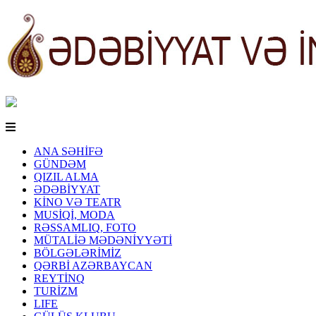
ANA SƏHİFƏ
GÜNDƏM
QIZIL ALMA
ƏDƏBİYYAT
KİNO VƏ TEATR
MUSİQİ, MODA
RƏSSAMLIQ, FOTO
MÜTALİƏ MƏDƏNİYYƏTİ
BÖLGƏLƏRİMİZ
QƏRBİ AZƏRBAYCAN
REYTİNQ
TURİZM
LIFE