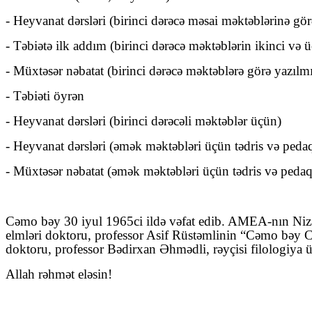
- Heyvanat dərsləri (birinci dərəcə məsai məktəblərinə gör
- Təbiətə ilk addım (birinci dərəcə məktəblərin ikinci və 
- Müxtəsər nəbatat (birinci dərəcə məktəblərə görə yazılmı
- Təbiəti öyrən
- Heyvanat dərsləri (birinci dərəcəli məktəblər üçün)
- Heyvanat dərsləri (əmək məktəbləri üçün tədris və pedaqo
- Müxtəsər nəbatat (əmək məktəbləri üçün tədris və pedaqo
Cəmo bəy 30 iyul 1965ci ildə vəfat edib. AMEA-nın Niza
elmləri doktoru, professor Asif Rüstəmlinin “Cəmo bəy Cəb
doktoru, professor Bədirxan Əhmədli, rəyçisi filologiya ü
Allah rəhmət eləsin!