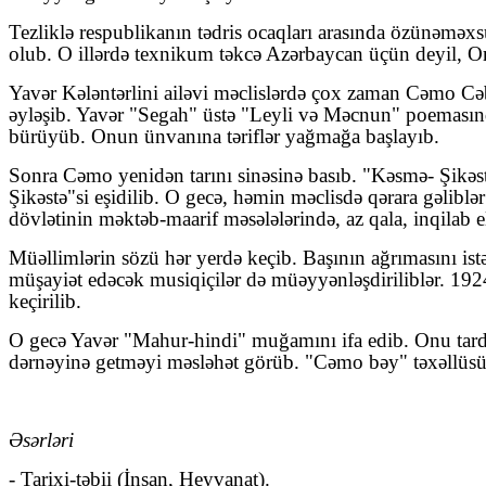
Tezliklə respublikanın tədris ocaqları arasında özünəməx
olub. O illərdə texnikum təkcə Azərbaycan üçün deyil, Ort
Yavər Kələntərlini ailəvi məclislərdə çox zaman Cəmo Cəb
əyləşib. Yavər "Segah" üstə "Leyli və Məcnun" poemasınd
bürüyüb. Onun ünvanına təriflər yağmağa başlayıb.
Sonra Cəmo yenidən tarını sinəsinə basıb. "Kəsmə- Şikəst
Şikəstə"si eşidilib. O gecə, həmin məclisdə qərara gəliblər
dövlətinin məktəb-maarif məsələlərində, az qala, inqilab el
Müəllimlərin sözü hər yerdə keçib. Başının ağrımasını i
müşayiət edəcək musiqiçilər də müəyyənləşdiriliblər. 192
keçirilib.
O gecə Yavər "Mahur-hindi" muğamını ifa edib. Onu tar
dərnəyinə getməyi məsləhət görüb. "Cəmo bəy" təxəllüsü il
Əsərləri
- Tarixi-təbii (İnsan, Heyvanat).