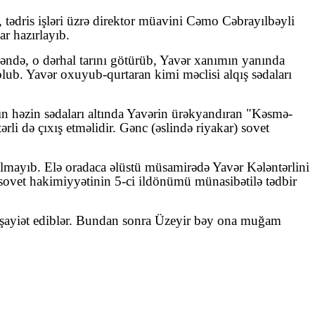
 tədris işləri üzrə direktor müavini Cəmo Cəbrayılbəyli
r hazırlayıb.
də, o dərhal tarını götürüb, Yavər xanımın yanında
ub. Yavər oxuyub-qurtaran kimi məclisi alqış sədaları
ın həzin sədaları altında Yavərin ürəkyandıran "Kəsmə-
ərli də çıxış etməlidir. Gənc (əslində riyakar) sovet
lmayıb. Elə oradaca əlüstü müsamirədə Yavər Kələntərlini
 sovet hakimiyyətinin 5-ci ildönümü münasibətilə tədbir
şayiət ediblər. Bundan sonra Üzeyir bəy ona muğam