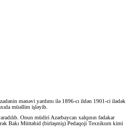
zadənin mənəvi yardımı ilə 1896-cı ildən 1901-ci ilədək
xıda müəllim işləyib.
aradılıb.
Onun müdiri Azərbaycan xalqının fədakar
ilərək Bakı Müttəhid (birləşmiş) Pedaqoji Texnikum kimi