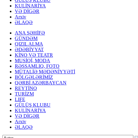
GÜLÜŞ KLUBU
KULİNARİYA
VƏ DİGƏR
Arxiv
ƏLAQƏ
ANA SƏHİFƏ
GÜNDƏM
QIZIL ALMA
ƏDƏBİYYAT
KİNO VƏ TEATR
MUSİQİ, MODA
RƏSSAMLIQ, FOTO
MÜTALİƏ MƏDƏNİYYƏTİ
BÖLGƏLƏRİMİZ
QƏRBİ AZƏRBAYCAN
REYTİNQ
TURİZM
LIFE
GÜLÜŞ KLUBU
KULİNARİYA
VƏ DİGƏR
Arxiv
ƏLAQƏ