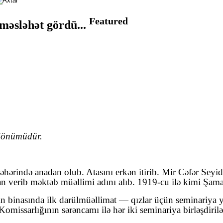
Featured
məsləhət gördü...
dönümüdür.
ərində anadan olub. Atasını erkən itirib. Mir Cəfər Seyid
 verib məktəb müəllimi adını alıb. 1919-cu ilə kimi Şama
 binasında ilk darülmüəllimat — qızlar üçün seminariya y
Komissarlığının sərəncamı ilə hər iki seminariya birləşdir