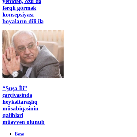
yenidən, özü də
fərqli görmək
konsepsiyası
boyaların dili ilə
“Şuşa İli”
çərçivəsində
heykəltaraşlıq
müsabiqəsinin
qalibləri
müəyyən olunub
Başa