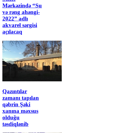
Mərkəzində “Su
və rəng ahəngi-
2022” adlı
akvarel sərgisi
açılacaq
Qazıntılar
zamanı tapılan
qəbrin Şəki
xanına məxsus
olduğu
təsdiqlənib