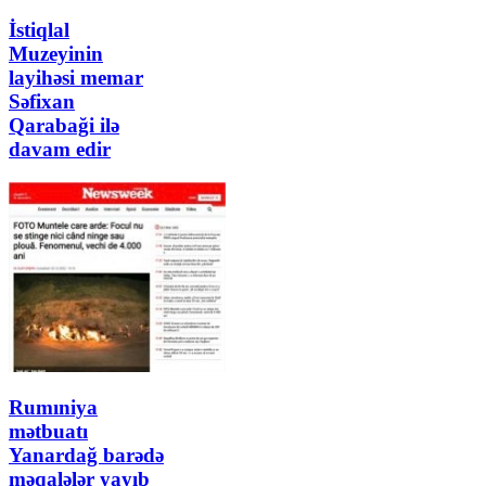
İstiqlal
Muzeyinin
layihəsi memar
Səfixan
Qarabaği ilə
davam edir
Rumıniya
mətbuatı
Yanardağ barədə
məqalələr yayıb