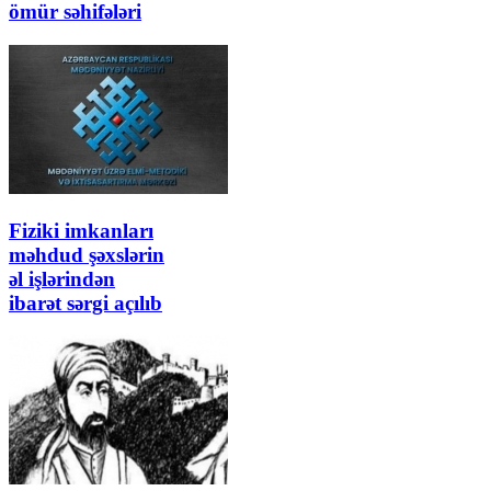
ömür səhifələri
Fiziki imkanları
məhdud şəxslərin
əl işlərindən
ibarət sərgi açılıb