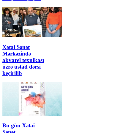
Xətai Sənət
Mərkəzində
akvarel texnikası
üzrə ustad dərsi
keçirilib
Bu gün Xətai
Sənət