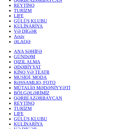
QƏRBİ AZƏRBAYCAN
REYTİNQ
TURİZM
LIFE
GÜLÜŞ KLUBU
KULİNARİYA
VƏ DİGƏR
Arxiv
ƏLAQƏ
ANA SƏHİFƏ
GÜNDƏM
QIZIL ALMA
ƏDƏBİYYAT
KİNO VƏ TEATR
MUSİQİ, MODA
RƏSSAMLIQ, FOTO
MÜTALİƏ MƏDƏNİYYƏTİ
BÖLGƏLƏRİMİZ
QƏRBİ AZƏRBAYCAN
REYTİNQ
TURİZM
LIFE
GÜLÜŞ KLUBU
KULİNARİYA