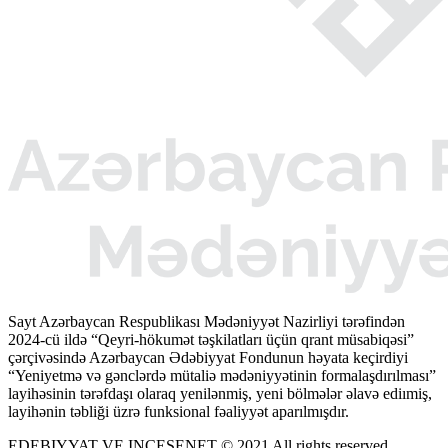
Sayt Azərbaycan Respublikası Mədəniyyət Nazirliyi tərəfindən
2024-cü ildə “Qeyri-hökumət təşkilatları üçün qrant müsabiqəsi”
çərçivəsində Azərbaycan Ədəbiyyat Fondunun həyata keçirdiyi
“Yeniyetmə və gənclərdə mütaliə mədəniyyətinin formalaşdırılması”
layihəsinin tərəfdaşı olaraq yenilənmiş, yeni bölmələr əlavə ediımiş,
layihənin təbliği üzrə funksional fəaliyyət aparılmışdır.
EDEBIYYAT VE INCESENET © 2021 All rights reserved.