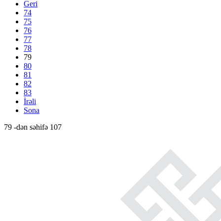
Geri
74
75
76
77
78
79
80
81
82
83
İrəli
Sona
79 -dən səhifə 107