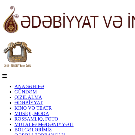
ANA SƏHİFƏ
GÜNDƏM
QIZIL ALMA
ƏDƏBİYYAT
KİNO VƏ TEATR
MUSİQİ, MODA
RƏSSAMLIQ, FOTO
MÜTALİƏ MƏDƏNİYYƏTİ
BÖLGƏLƏRİMİZ