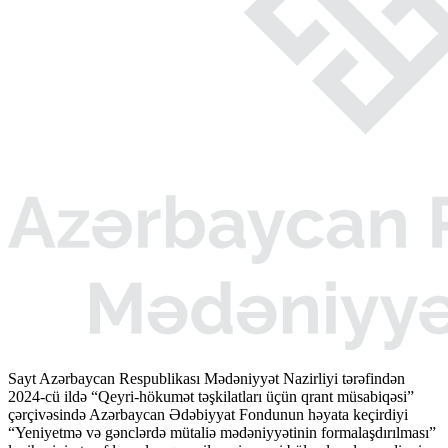
Sayt Azərbaycan Respublikası Mədəniyyət Nazirliyi tərəfindən
2024-cü ildə “Qeyri-hökumət təşkilatları üçün qrant müsabiqəsi”
çərçivəsində Azərbaycan Ədəbiyyat Fondunun həyata keçirdiyi
“Yeniyetmə və gənclərdə mütaliə mədəniyyətinin formalaşdırılması”