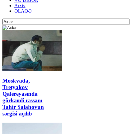
VƏ DİGƏR
Arxiv
ƏLAQƏ
Moskvada,
Tretyakov
Qalereyasında
görkəmli rəssam
Tahir Salahovun
sərgisi açılıb