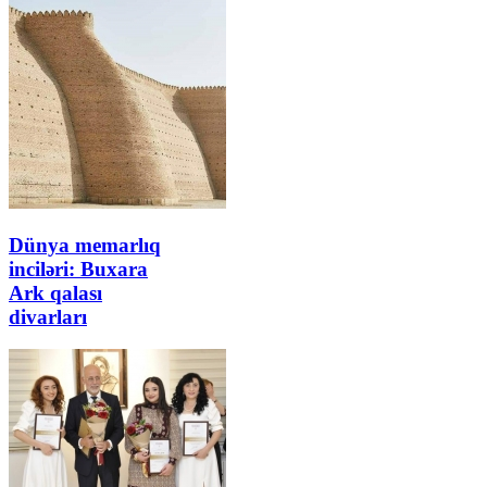
Dünya memarlıq
inciləri: Buxara
Ark qalası
divarları