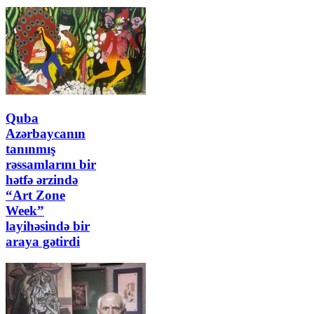
Quba
Azərbaycanın
tanınmış
rəssamlarını bir
hətfə ərzində
“Art Zone
Week”
layihəsində bir
araya gətirdi