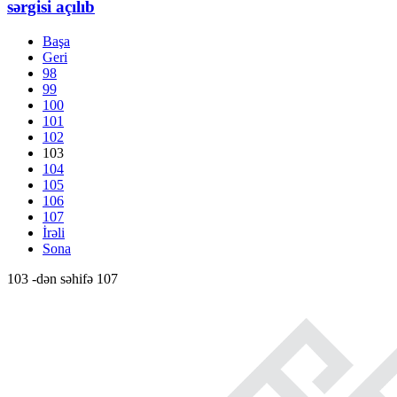
sərgisi açılıb
Başa
Geri
98
99
100
101
102
103
104
105
106
107
İrəli
Sona
103 -dən səhifə 107