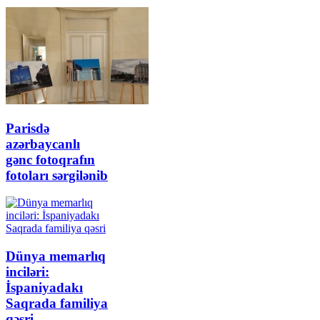
Parisdə
azərbaycanlı
gənc fotoqrafın
fotoları sərgilənib
Dünya memarlıq
inciləri:
İspaniyadakı
Saqrada familiya
qəsri