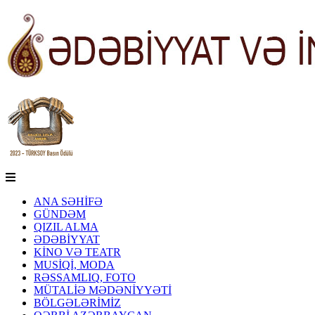
ANA SƏHİFƏ
GÜNDƏM
QIZIL ALMA
ƏDƏBİYYAT
KİNO VƏ TEATR
MUSİQİ, MODA
RƏSSAMLIQ, FOTO
MÜTALİƏ MƏDƏNİYYƏTİ
BÖLGƏLƏRİMİZ