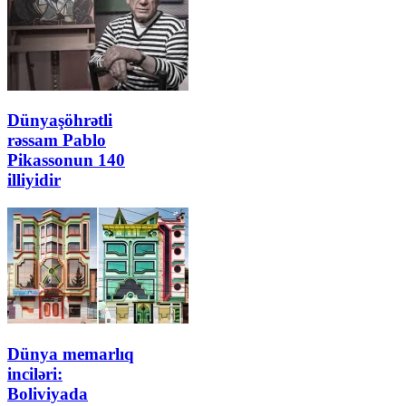
Dünyaşöhrətli
rəssam Pablo
Pikassonun 140
illiyidir
Dünya memarlıq
inciləri:
Boliviyada