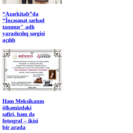
“Azərkitab”da
“İncəsənət sərhəd
tanımır" adlı
yaradıcılıq sərgisi
açılıb
Həm Meksikanın
ölkəmizdəki
səfiri, həm də
fotoqraf – ikisi
bir arada