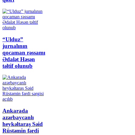
“Ulduz”
jurnalının
qocaman rəssamı
Ədalət Həsən
təltif olunub
Ankarada
azərbaycanlı
heykəltaraş Səid
Rüstəmin fərdi