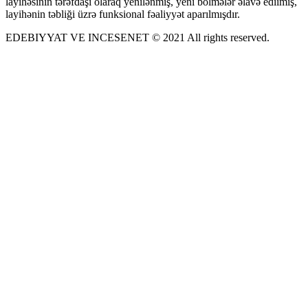
layihəsinin tərəfdaşı olaraq yenilənmiş, yeni bölmələr əlavə ediımiş,
layihənin təbliği üzrə funksional fəaliyyət aparılmışdır.
EDEBIYYAT VE INCESENET © 2021 All rights reserved.