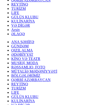
QƏRBİ AZƏRBAYCAN
REYTİNQ
TURİZM
LIFE
GÜLÜŞ KLUBU
KULİNARİYA
VƏ DİGƏR
Arxiv
ƏLAQƏ
ANA SƏHİFƏ
GÜNDƏM
QIZIL ALMA
ƏDƏBİYYAT
KİNO VƏ TEATR
MUSİQİ, MODA
RƏSSAMLIQ, FOTO
MÜTALİƏ MƏDƏNİYYƏTİ
BÖLGƏLƏRİMİZ
QƏRBİ AZƏRBAYCAN
REYTİNQ
TURİZM
LIFE
GÜLÜŞ KLUBU
KULİNARİYA