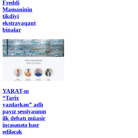
Freddi
Mamaninin
tikdiyi
ekstravaqant
binalar
YARAT-ın
“Tarix
yazılarkən” adlı
payız sessiyasının
ilk debatı müasir
incəsənətə həsr
ediləcək