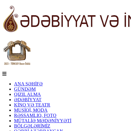
ANA SƏHİFƏ
GÜNDƏM
QIZIL ALMA
ƏDƏBİYYAT
KİNO VƏ TEATR
MUSİQİ, MODA
RƏSSAMLIQ, FOTO
MÜTALİƏ MƏDƏNİYYƏTİ
BÖLGƏLƏRİMİZ