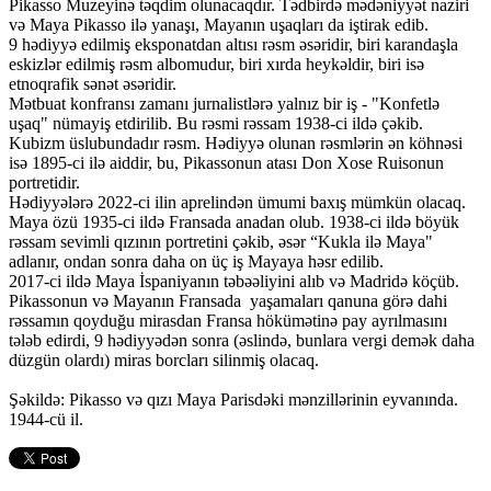
Pikasso Muzeyinə təqdim olunacaqdır. Tədbirdə mədəniyyət naziri
və Maya Pikasso ilə yanaşı, Mayanın uşaqları da iştirak edib.
9 hədiyyə edilmiş eksponatdan altısı rəsm əsəridir, biri karandaşla
eskizlər edilmiş rəsm albomudur, biri xırda heykəldir, biri isə
etnoqrafik sənət əsəridir.
Mətbuat konfransı zamanı jurnalistlərə yalnız bir iş - "Konfetlə
uşaq" nümayiş etdirilib. Bu rəsmi rəssam 1938-ci ildə çəkib.
Kubizm üslubundadır rəsm. Hədiyyə olunan rəsmlərin ən köhnəsi
isə 1895-ci ilə aiddir, bu, Pikassonun atası Don Xose Ruisonun
portretidir.
Hədiyyələrə 2022-ci ilin aprelindən ümumi baxış mümkün olacaq.
Maya özü 1935-ci ildə Fransada anadan olub. 1938-ci ildə böyük
rəssam sevimli qızının portretini çəkib, əsər “Kukla ilə Maya"
adlanır, ondan sonra daha on üç iş Mayaya həsr edilib.
2017-ci ildə Maya İspaniyanın təbəəliyini alıb və Madridə köçüb.
Pikassonun və Mayanın Fransada yaşamaları qanuna görə dahi
rəssamın qoyduğu mirasdan Fransa hökümətinə pay ayrılmasını
tələb edirdi, 9 hədiyyədən sonra (əslində, bunlara vergi demək daha
düzgün olardı) miras borcları silinmiş olacaq.
Şəkildə: Pikasso və qızı Maya Parisdəki mənzillərinin eyvanında.
1944-cü il.