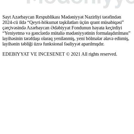
Sayt Azərbaycan Respublikası Mədəniyyət Nazirliyi tərəfindən
2024-cü ildə “Qeyri-hökumət təşkilatları üçün qrant müsabiqəsi”
çərçivəsində Azərbaycan Ədəbiyyat Fondunun həyata keçirdiyi
“Yeniyetmə və gənclərdə mütaliə mədəniyyətinin formalaşdırılması”
layihəsinin tərəfdaşı olaraq yenilənmiş, yeni bölmələr əlavə ediımiş,
layihənin təbliği üzrə funksional fəaliyyət aparılmışdır.
EDEBIYYAT VE INCESENET © 2021 All rights reserved.