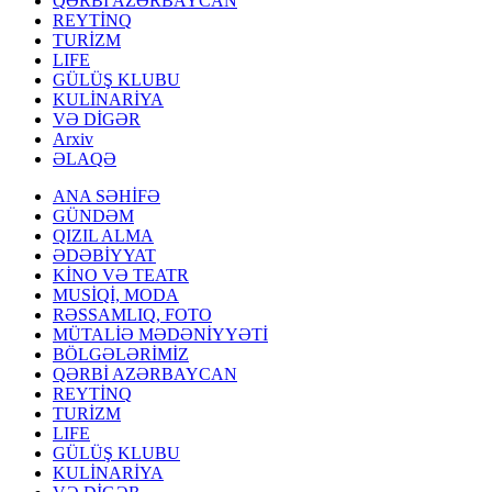
QƏRBİ AZƏRBAYCAN
REYTİNQ
TURİZM
LIFE
GÜLÜŞ KLUBU
KULİNARİYA
VƏ DİGƏR
Arxiv
ƏLAQƏ
ANA SƏHİFƏ
GÜNDƏM
QIZIL ALMA
ƏDƏBİYYAT
KİNO VƏ TEATR
MUSİQİ, MODA
RƏSSAMLIQ, FOTO
MÜTALİƏ MƏDƏNİYYƏTİ
BÖLGƏLƏRİMİZ
QƏRBİ AZƏRBAYCAN
REYTİNQ
TURİZM
LIFE
GÜLÜŞ KLUBU
KULİNARİYA