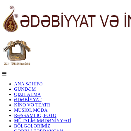
ANA SƏHİFƏ
GÜNDƏM
QIZIL ALMA
ƏDƏBİYYAT
KİNO VƏ TEATR
MUSİQİ, MODA
RƏSSAMLIQ, FOTO
MÜTALİƏ MƏDƏNİYYƏTİ
BÖLGƏLƏRİMİZ