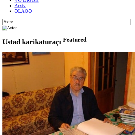
VƏ DİGƏR
Arxiv
ƏLAQƏ
Featured
Ustad karikaturaçı