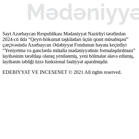
Sayt Azərbaycan Respublikası Mədəniyyət Nazirliyi tərəfindən
2024-cü ildə “Qeyri-hökumət təşkilatları üçün qrant müsabiqəsi”
çərçivəsində Azərbaycan Ədəbiyyat Fondunun həyata keçirdiyi
“Yeniyetmə və gənclərdə mütaliə mədəniyyətinin formalaşdırılması”
layihəsinin tərəfdaşı olaraq yenilənmiş, yeni bölmələr əlavə ediımiş,
layihənin təbliği üzrə funksional fəaliyyət aparılmışdır.
EDEBIYYAT VE INCESENET © 2021 All rights reserved.