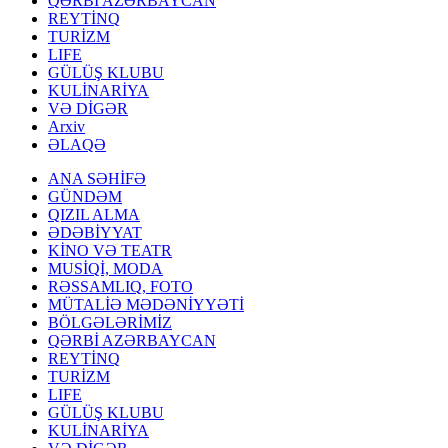
QƏRBİ AZƏRBAYCAN
REYTİNQ
TURİZM
LIFE
GÜLÜŞ KLUBU
KULİNARİYA
VƏ DİGƏR
Arxiv
ƏLAQƏ
ANA SƏHİFƏ
GÜNDƏM
QIZIL ALMA
ƏDƏBİYYAT
KİNO VƏ TEATR
MUSİQİ, MODA
RƏSSAMLIQ, FOTO
MÜTALİƏ MƏDƏNİYYƏTİ
BÖLGƏLƏRİMİZ
QƏRBİ AZƏRBAYCAN
REYTİNQ
TURİZM
LIFE
GÜLÜŞ KLUBU
KULİNARİYA