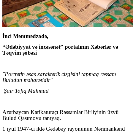
İnci Məmmədzadə,
“Ədəbiyyat və incəsənət” portalının Xəbərlər və
Təqvim şöbəsi
"Portretin əsas xarakterik cizgisini tapmaq rəssam
Buludun məharətidir"
Şair Tofiq Mahmud
Azərbaycan Karikaturaçı Rəssamlar Birliyinin üzvü
Bulud Qasımovu tanıyaq.
1 iyul 1947-ci ildə Gədəbəy rayonunun Nərimankənd