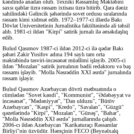
kəndində anadan olub. Texniki Rəssamlıq Məktəbini
saxsı qablar üzrə rəssam ixtisası üzrə bitirib. Qara dəniz
sahilindəki Gəlincik şəhərində sovet ordusu sıralarında
rəssam kimi xidmət edib. 1972–1977-ci illərdə Bakı
Dövlət Universitetinin Jurnalistika fakültəsində ali təhsil
alıb. 1981-ci ildən "Kirpi" satirik jurnalı ilə əməkdaşlıq
edib.
Bulud Qasımov 1987-ci ildən 2012-ci ilə qədər Bakı
şəhəri Zakir Yusifov adına 194 saylı tam orta
məktəbində təsviri-incəsənət müəllimi işləyib. 2005-ci
ildən "Mozalan" satirik jurnalının bədii redaktoru və baş
rəssamı işləyib. "Molla Nəsrəddin XXI əsrdə" jurnalında
rəssam işləyir.
Bulud Qasımov Azərbaycan dövrü mətbuatında o
cümlədən "Sovet kəndi", "Kommunist", "Ədəbəyyat və
incəsənət", "Mədəniyyət", "Dan ulduzu", "Bütöv
Azərbaycan", "Kaspi", "Kredo", "Savalan", "Güzgü"
qəzetlərində "Kirpi", "Mozalan", "Günəş", "Bahar",
"Molla Nəsrəddin XXI əsrdə" jurnallarında çalışıb.
2006-cı ildən Azərbaycan "Karikaturaçı Rəssamlar
Birliyi"nin üzvüdür. Həmçinin FECO (Beynəlxalq