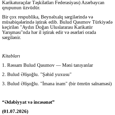
Karikaturaçılar Təşkilatları Federasiyası) Azərbaycan
qrupunun üzvüdür.
Bir çox respublika, Beynəlxalq sərgilərində və
müsabiqələrində iştirak edib. Bulud Qasımov Türkiyədə
keçirilən "Aydın Doğan Uluslararası Karikatür
Yarışması"nda hər il iştirak edir və əsərləri orada
sərgilənir.
Kitabları
1. Rəssam Bulud Qasımov — Məni tanıyanlar
2. Bulud Əlişoğlu. "Şəhid yuxusu"
3. Bulud Əlişoğlu. "İmana inam" (bir ömrün salnaməsi)
“Ədəbiyyat və incəsənət”
(01.07.2026)