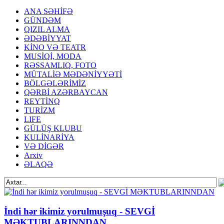
ANA SƏHİFƏ
GÜNDƏM
QIZIL ALMA
ƏDƏBİYYAT
KİNO VƏ TEATR
MUSİQİ, MODA
RƏSSAMLIQ, FOTO
MÜTALİƏ MƏDƏNİYYƏTİ
BÖLGƏLƏRİMİZ
QƏRBİ AZƏRBAYCAN
REYTİNQ
TURİZM
LIFE
GÜLÜŞ KLUBU
KULİNARİYA
VƏ DİGƏR
Arxiv
ƏLAQƏ
İndi hər ikimiz yorulmuşuq - SEVGİ
MƏKTUBLARINNDAN