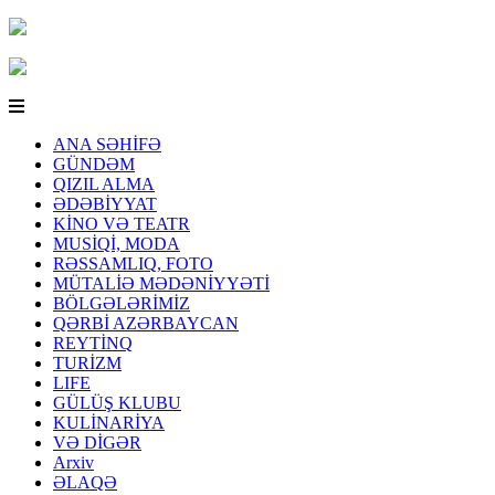
ANA SƏHİFƏ
GÜNDƏM
QIZIL ALMA
ƏDƏBİYYAT
KİNO VƏ TEATR
MUSİQİ, MODA
RƏSSAMLIQ, FOTO
MÜTALİƏ MƏDƏNİYYƏTİ
BÖLGƏLƏRİMİZ
QƏRBİ AZƏRBAYCAN
REYTİNQ
TURİZM
LIFE
GÜLÜŞ KLUBU
KULİNARİYA
VƏ DİGƏR
Arxiv
ƏLAQƏ