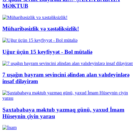
MƏKTUB
Müharibəsizlik və xəstəliksizlik!
Uğur üçün 15 keyfiyyət - Bol mütaliə
7 uşağın bayram sevincini əlindən alan valıdeyinlərə
insaf diləyirəm
Şaxtababaya məktub yazmaq günü, yaxud İmam
Hüseynin çiyin yarası