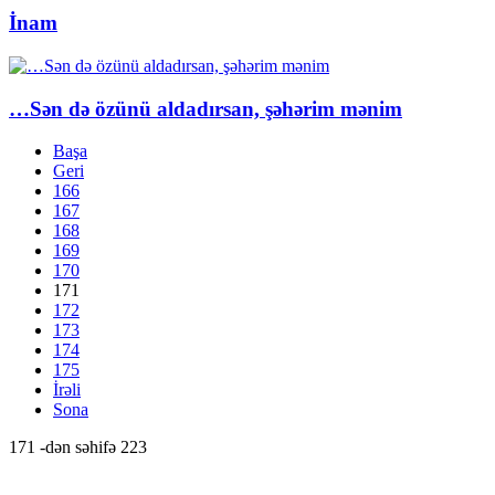
İnam
…Sən də özünü aldadırsan, şəhərim mənim
Başa
Geri
166
167
168
169
170
171
172
173
174
175
İrəli
Sona
171 -dən səhifə 223