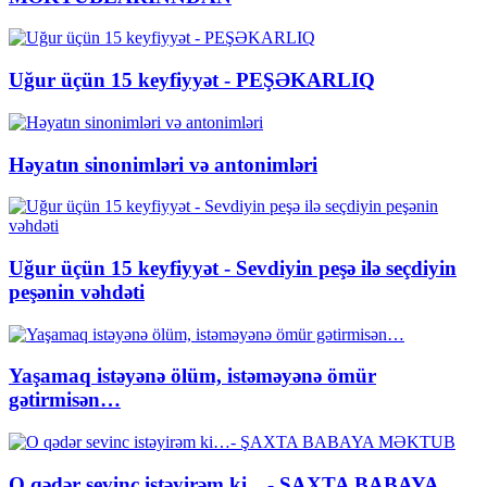
Uğur üçün 15 keyfiyyət - PEŞƏKARLIQ
Həyatın sinonimləri və antonimləri
Uğur üçün 15 keyfiyyət - Sevdiyin peşə ilə seçdiyin
peşənin vəhdəti
Yaşamaq istəyənə ölüm, istəməyənə ömür
gətirmisən…
O qədər sevinc istəyirəm ki…- ŞAXTA BABAYA