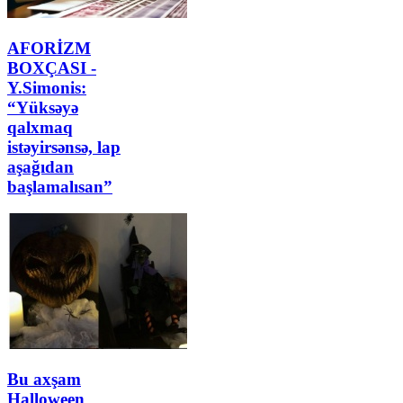
AFORİZM
BOXÇASI -
Y.Simonis:
“Yüksəyə
qalxmaq
istəyirsənsə, lap
aşağıdan
başlamalısan”
Bu axşam
Halloween