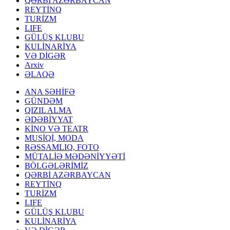
QƏRBİ AZƏRBAYCAN
REYTİNQ
TURİZM
LIFE
GÜLÜŞ KLUBU
KULİNARİYA
VƏ DİGƏR
Arxiv
ƏLAQƏ
ANA SƏHİFƏ
GÜNDƏM
QIZIL ALMA
ƏDƏBİYYAT
KİNO VƏ TEATR
MUSİQİ, MODA
RƏSSAMLIQ, FOTO
MÜTALİƏ MƏDƏNİYYƏTİ
BÖLGƏLƏRİMİZ
QƏRBİ AZƏRBAYCAN
REYTİNQ
TURİZM
LIFE
GÜLÜŞ KLUBU
KULİNARİYA