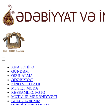
ANA SƏHİFƏ
GÜNDƏM
QIZIL ALMA
ƏDƏBİYYAT
KİNO VƏ TEATR
MUSİQİ, MODA
RƏSSAMLIQ, FOTO
MÜTALİƏ MƏDƏNİYYƏTİ
BÖLGƏLƏRİMİZ