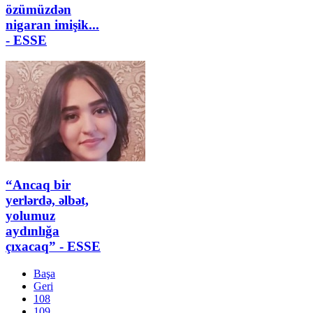
özümüzdən
nigaran imişik...
- ESSE
“Ancaq bir
yerlərdə, əlbət,
yolumuz
aydınlığa
çıxacaq” - ESSE
Başa
Geri
108
109