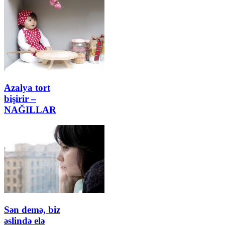
Azalya tort
bişirir –
NAĞILLAR
Sən demə, biz
əslində elə