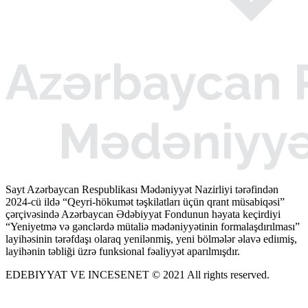
Sayt Azərbaycan Respublikası Mədəniyyət Nazirliyi tərəfindən
2024-cü ildə “Qeyri-hökumət təşkilatları üçün qrant müsabiqəsi”
çərçivəsində Azərbaycan Ədəbiyyat Fondunun həyata keçirdiyi
“Yeniyetmə və gənclərdə mütaliə mədəniyyətinin formalaşdırılması”
layihəsinin tərəfdaşı olaraq yenilənmiş, yeni bölmələr əlavə ediımiş,
layihənin təbliği üzrə funksional fəaliyyət aparılmışdır.
EDEBIYYAT VE INCESENET © 2021 All rights reserved.