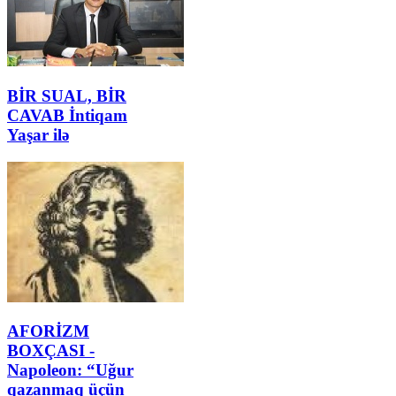
BİR SUAL, BİR
CAVAB İntiqam
Yaşar ilə
AFORİZM
BOXÇASI -
Napoleon: “Uğur
qazanmaq üçün