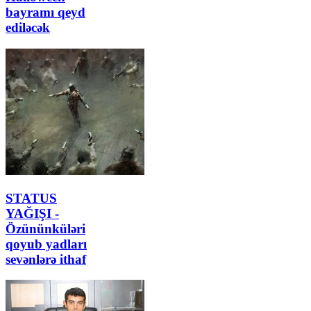
bayramı qeyd
ediləcək
STATUS
YAĞIŞI -
Özününküləri
qoyub yadları
sevənlərə ithaf