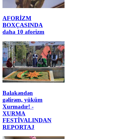
AFORİZM
BOXÇASINDA
daha 10 aforizm
Balakəndən
gəlirəm, yüküm
Xurmadır! -
XURMA
FESTİVALINDAN
REPORTAJ