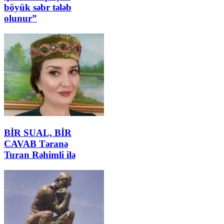
böyük səbr tələb
olunur”
BİR SUAL, BİR
CAVAB Təranə
Turan Rəhimli ilə