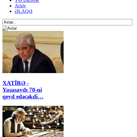
VƏ DİGƏR
Arxiv
ƏLAQƏ
XATİRƏ -
Yaşasaydı 70-ni
qeyd edəcəkdi…