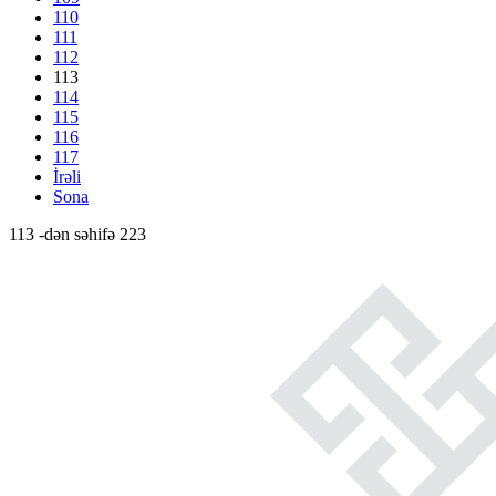
110
111
112
113
114
115
116
117
İrəli
Sona
113 -dən səhifə 223