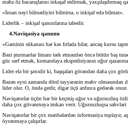
məhz öz bacarıqlarını inkaşaf etdirmək, yaxşılaşdırmaq qa
«İnsan nəyi bilmədiyini bilmirsə, o inkişaf edə bilməz».
Liderlik – inkişaf qanunlarına tabedir.
4.Naviqasiya qanunu
«Gəminin sükanını hər kəs fırlada bilər, ancaq kursu tapm
Bəzi şturmanlar limanı tərk etməzdən öncə bütün baş tutac
güc sərf etmək, komandaya ekspedisiyanın uğur qazanması
Lider elə bir şəxsdir ki, başqaları görəndən daha çox gör
Bəzən eyni zamanda dörd təyyarənin məhv olmasından danış
lider olur. O, öndə gedir, digər üçü ardınca gedərək onun h
Naviqatorlar üçün hər bir keçmiş uğur və uğursuzluq özl
daha çox güvənməyə imkan verir. Uğursuzluqsa səhvləri g
Naviqatorlar bir çox mənbələrdən informasiya toplayır, a
öyrənməyə çalışırlar.