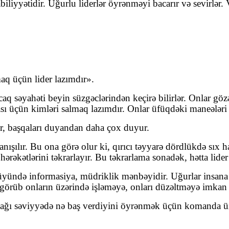
biliyyətidir. Uğurlu liderlər öyrənməyi bacarır və sevirlə
aq üçün lider lazımdır».
aq səyahəti beyin süzgəclərindən keçirə bilirlər. Onlar göz
 üçün kimləri salmaq lazımdır. Onlar üfüqdəki maneələri 
ür, başqaları duyandan daha çox duyur.
ılır. Bu ona görə olur ki, qırıcı təyyarə dördlükdə sıx ha
ərəkətlərini təkrarlayır. Bu təkrarlama sonadək, hətta lider 
üyündə informasiya, müdriklik mənbəyidir. Uğurlar insana 
örüb onların üzərində işləməyə, onları düzəltməyə imkan 
şağı səviyyədə nə baş verdiyini öyrənmək üçün komanda üzv