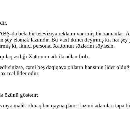
dir.
BŞ-da belə bir televiziya reklamı var imiş bir zamanlar: 
filan şey eləmək lazımdır. Bu vaxt ikinci deyirmiş ki, hər 
rmiş ki, ikinci personal Xattonun sözlərini söyləsin.
laq asdığı Xattonun adı ilə adlandırıb.
edirsinizsə, cəmi beş dəqiqəyə onların hansının lider oldu
ax real lider odur.
də özünü göstərir;
çevrəyə malik olmaqdan qaynaqlanır; lazımi adamları tapa bil