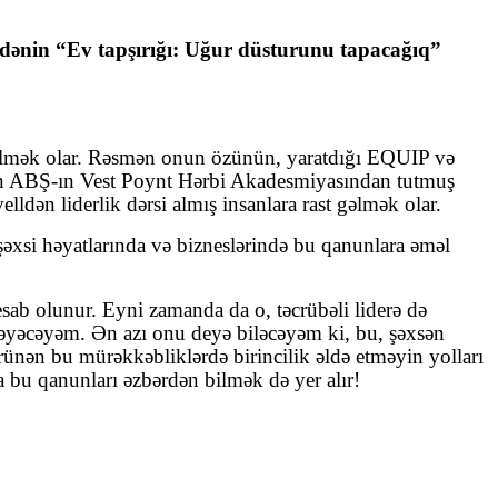
zadənin “Ev tapşırığı: Uğur düsturunu tapacağıq”
 gəlmək olar. Rəsmən onun özünün, yaratdığı EQUIP və
gün ABŞ-ın Vest Poynt Hərbi Akadesmiyasından tutmuş
dən liderlik dərsi almış insanlara rast gəlmək olar.
şəxsi həyatlarında və bizneslərində bu qanunlara əməl
hesab olunur. Eyni zamanda da o, təcrübəli liderə də
rməyəcəyəm. Ən azı onu deyə biləcəyəm ki, bu, şəxsən
rünən bu mürəkkəbliklərdə birincilik əldə etməyin yolları
 bu qanunları əzbərdən bilmək də yer alır!