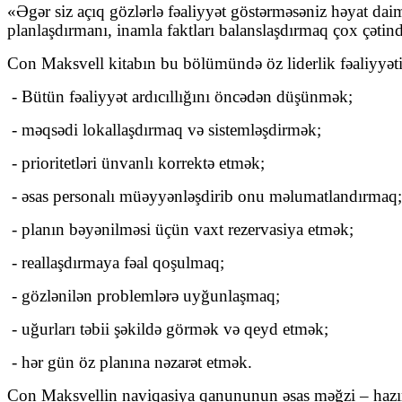
«Əgər siz açıq gözlərlə fəaliyyət göstərməsəniz həyat daim
planlaşdırmanı, inamla faktları balanslaşdırmaq çox çəti
Con Maksvell kitabın bu bölümündə öz liderlik fəaliyyətin
- Bütün fəaliyyət ardıcıllığını öncədən düşünmək;
- məqsədi lokallaşdırmaq və sistemləşdirmək;
- prioritetləri ünvanlı korrektə etmək;
- əsas personalı müəyyənləşdirib onu məlumatlandırmaq;
- planın bəyənilməsi üçün vaxt rezervasiya etmək;
- reallaşdırmaya fəal qoşulmaq;
- gözlənilən problemlərə uyğunlaşmaq;
- uğurları təbii şəkildə görmək və qeyd etmək;
- hər gün öz planına nəzarət etmək.
Con Maksvellin naviqasiya qanununun əsas məğzi – hazır