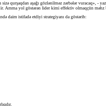
 sizə qurşaqdan aşağı gözlənilməz zərbələr vuracaq», - yazı
ndir. Amma yol göstərən lider kimi effektiv olmaqçün məhz 
də daim istifadə etdiyi strategiyanı da göstərib:
lıqdır.