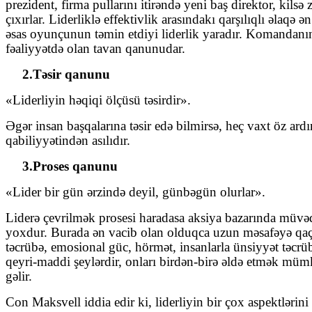
prezident, firma pullarını itirəndə yeni baş direktor, ki
çıxırlar. Liderliklə effektivlik arasındakı qarşılıqlı əl
əsas oyunçunun təmin etdiyi liderlik yaradır. Komandanın
fəaliyyətdə olan tavan qanunudar.
2.Təsir qanunu
«Liderliyin həqiqi ölçüsü təsirdir».
Əgər insan başqalarına təsir edə bilmirsə, heç vaxt öz ard
qabiliyyətindən asılıdır.
3.
Proses qanunu
«Lider bir gün ərzində deyil, günbəgün olurlar».
Liderə çevrilmək prosesi haradasa aksiya bazarında müvəqq
yoxdur. Burada ən vacib olan olduqca uzun məsafəyə qaçı
təcrübə, emosional güc, hörmət, insanlarla ünsiyyət təcr
qeyri-maddi şeylərdir, onları birdən-birə əldə etmək m
gəlir.
Con Maksvell iddia edir ki, liderliyin bir çox aspektlərin