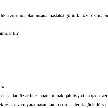
k arzusunda olan insana məsləhət görür ki, özü-özünə bu s
mırlar ki?
ir».
xsin insanları öz ardınca apara bilmək qabiliyyəti nə qədər a
ektivlik tavanı yaratmasını təmin edir. Liderlik güclüdürs