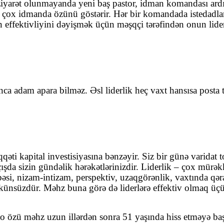
lsə ziyarət olunmayanda yeni baş pastor, idman komandası ar
aqə ən çox idmanda özünü göstərir. Hər bir komandada isteda
 effektivliyini dəyişmək üçün məşqçi tərəfindən onun lide
ınca adam apara bilməz. Əsl liderlik heç vaxt hansısa posta 
əti kapital investisiyasına bənzəyir. Siz bir günə varidat 
şda sizin gündəlik hərəkətlərinizdir. Liderlik – çox mür
übəsi, nizam-intizam, perspektiv, uzaqgörənlik, vaxtında 
ümkünsüzdür. Məhz buna görə də liderlərə effektiv olmaq
i o özü məhz uzun illərdən sonra 51 yaşında hiss etməyə başl