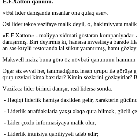
E.F.Xatton qanunu.
«Əsl lider danışanda insanlar ona qulaq asır».
Əsl lider təkcə vəzifəyə malik deyil, o, hakimiyyətə malik
«E.F.Xatton» - maliyyə xidməti göstərən kompaniyadar. A
danışırmış. Biri deyirmiş ki, hansısa investisiya barədə 
an səs-küylü restoranda lal sükut yaranırmış, hamı gözləyi
Maksvell məhz buna görə öz növbəti qanununu hamının qu
Əgər siz əvvəl heç tanımadığınız insan qrupu ilə görüşə g
qrup uzvləri kimə baxırlar? Kimin sözlərini gözləyirlər? B
Vəzifəcə lider birinci danışır, real lidersə sonda.
- Həqiqi liderlik həmişə daxildən gəlir, xarakterin gücün
- Liderlik ətrafdakılarla yaxşı əlaqə qura bilmək, güclü 
- Lider çoxlu informasiyaya malik olur;
- Liderlik intuisiya qabiliyyəti tələb edir;