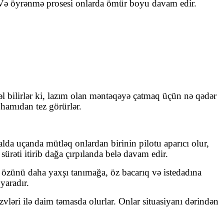
r. Və öyrənmə prosesi onlarda ömür boyu davam edir.
əl bilirlər ki, lazım olan məntəqəyə çatmaq üçün nə qədər
hamıdan tez görürlər.
lda uçanda mütləq onlardan birinin pilotu aparıcı olur,
sürəti itirib dağa çırpılanda belə davam edir.
özünü daha yaxşı tanımağa, öz bacarıq və istedadına
yaradır.
ləri ilə daim təmasda olurlar. Onlar situasiyanı dərindən