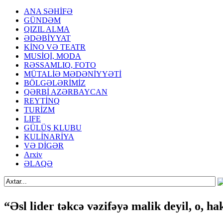
ANA SƏHİFƏ
GÜNDƏM
QIZIL ALMA
ƏDƏBİYYAT
KİNO VƏ TEATR
MUSİQİ, MODA
RƏSSAMLIQ, FOTO
MÜTALİƏ MƏDƏNİYYƏTİ
BÖLGƏLƏRİMİZ
QƏRBİ AZƏRBAYCAN
REYTİNQ
TURİZM
LIFE
GÜLÜŞ KLUBU
KULİNARİYA
VƏ DİGƏR
Arxiv
ƏLAQƏ
“Əsl lider təkcə vəzifəyə malik deyil, o, 