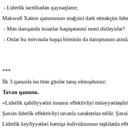
- Liderlik təcrübədən qaynaqlanır;
Maksvell Xatton qanununun məğzini dərk etməkçün liderli
- Mən danışanda insanlar həqiqətənmi məni dinləyirlər?
- Onlar bu mövzuda başqa birisinin də danışmasını arzula
***
İlk 3 qanunla isə ötən günlər tanış olmuşdunuz:
Tavan qanunu.
«Liderlik qabiliyyətini insanın effektivliyi müəyyənləşdir
Şəxsin liderlik effektivliyi tavanla xarakterizə edilir. Şə
Liderlik keyfiyyətləri həmişə individuumun təşkilatda eff