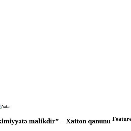
Featur
hakimiyyətə malikdir” – Xatton qanunu