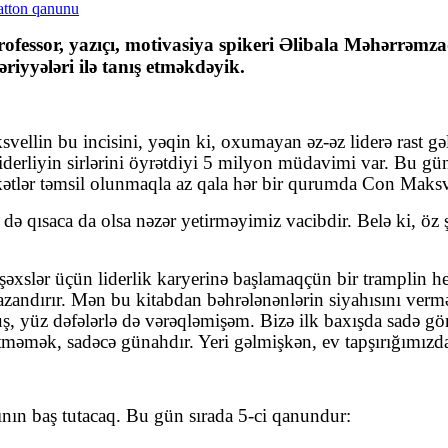
rofessor, yazıçı, motivasiya spikeri Əlibala Məhərrəm
əriyyələri ilə tanış etməkdəyik.
vellin bu incisini, yəqin ki, oxumayan əz-əz liderə rast
derliyin sirlərini öyrətdiyi 5 milyon müdavimi var. Bu 
tlər təmsil olunmaqla az qala hər bir qurumda Con Maksvell
də qısaca da olsa nəzər yetirməyimiz vacibdir. Belə ki, öz 
an şəxslər üçün liderlik karyerinə başlamaqçün bir tramplin 
qazandırır. Mən bu kitabdan bəhrələnənlərin siyahısını ve
ş, yüz dəfələrlə də vərəqləmişəm. Bizə ilk baxışda sadə gö
etməmək, sadəcə günahdır. Yeri gəlmişkən, ev tapşırığımızda
ğının baş tutacaq. Bu gün sırada 5-ci qanundur: