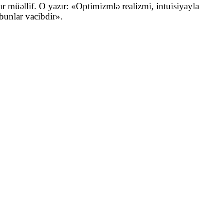
r müəllif. O yazır: «Optimizmlə realizmi, intuisiyayla
bunlar vacibdir».