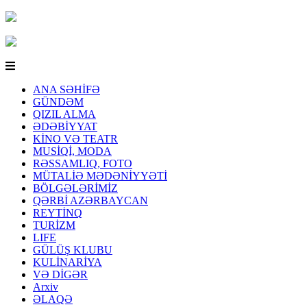
ANA SƏHİFƏ
GÜNDƏM
QIZIL ALMA
ƏDƏBİYYAT
KİNO VƏ TEATR
MUSİQİ, MODA
RƏSSAMLIQ, FOTO
MÜTALİƏ MƏDƏNİYYƏTİ
BÖLGƏLƏRİMİZ
QƏRBİ AZƏRBAYCAN
REYTİNQ
TURİZM
LIFE
GÜLÜŞ KLUBU
KULİNARİYA
VƏ DİGƏR
Arxiv
ƏLAQƏ