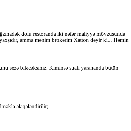
Ağzınadək dolu restoranda iki nəfər maliyyə mövzusunda
şey yaxşıdır, amma mənim brokerim Xatton deyir ki... Həmin
ğunu sezə biləcəksiniz. Kiminsə sualı yarananda bütün
məklə əlaqələndirilir;