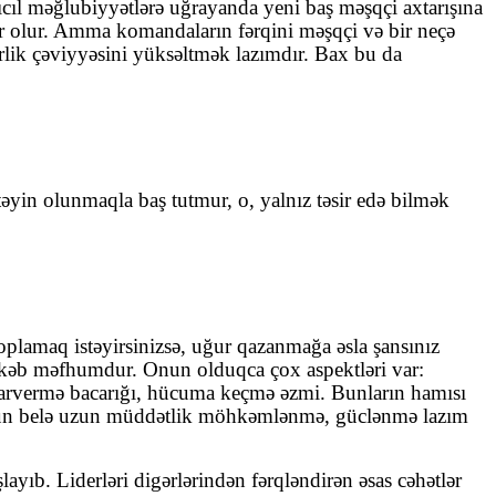
dıcıl məğlubiyyətlərə uğrayanda yeni baş məşqçi axtarışına
dlar olur. Amma komandaların fərqini məşqçi və bir neçə
rlik çəviyyəsini yüksəltmək lazımdır. Bax bu da
təyin olunmaqla baş tutmur, o, yalnız təsir edə bilmək
toplamaq istəyirsinizsə, uğur qazanmağa əsla şansınız
əkkəb məfhumdur. Onun olduqca çox aspektləri var:
qərarvermə bacarığı, hücuma keçmə əzmi. Bunların hamısı
 üçün belə uzun müddətlik möhkəmlənmə, güclənmə lazım
ayıb. Liderləri digərlərindən fərqləndirən əsas cəhətlər