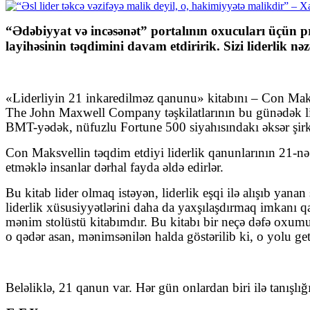
“Ədəbiyyat və incəsənət” portalının oxucuları üçün p
layihəsinin təqdimini davam etdiririk. Sizi liderlik nəz
«Liderliyin 21 inkaredilməz qanunu» kitabını – Con Maks
The John Maxwell Company təşkilatlarının bu günədək li
BMT-yədək, nüfuzlu Fortune 500 siyahısındakı əksər şirkə
Con Maksvellin təqdim etdiyi liderlik qanunlarının 21-nə 
etməklə insanlar dərhal fayda əldə edirlər.
Bu kitab lider olmaq istəyən, liderlik eşqi ilə alışıb yan
liderlik xüsusiyyətlərini daha da yaxşılaşdırmaq imkanı 
mənim stolüstü kitabımdır. Bu kitabı bir neçə dəfə oxumu
o qədər asan, mənimsənilən halda göstərilib ki, o yolu g
Beləliklə, 21 qanun var. Hər gün onlardan biri ilə tanışlı