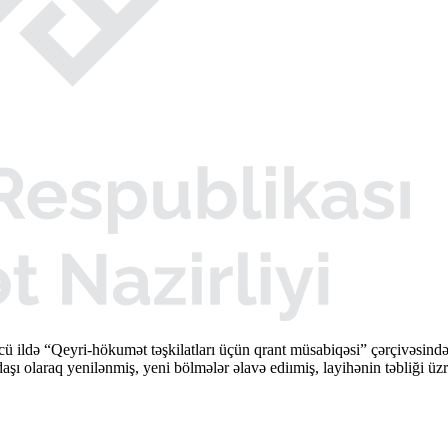
cü ildə “Qeyri-hökumət təşkilatları üçün qrant müsabiqəsi” çərçivəsi
şı olaraq yenilənmiş, yeni bölmələr əlavə ediımiş, layihənin təbliği üzr