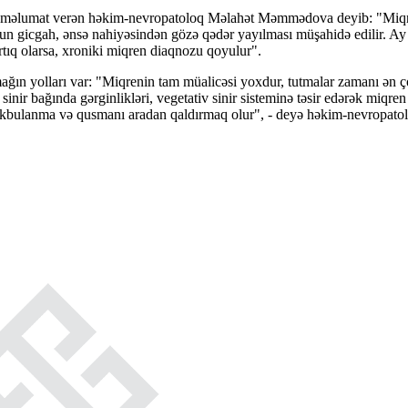
ədə məlumat verən həkim-nevropatoloq Məlahət Məmmədova deyib: "Miqren ə
n gicgah, ənsə nahiyəsindən gözə qədər yayılması müşahidə edilir. Ay 
tıq olarsa, xroniki miqren diaqnozu qoyulur".
ğın yolları var: "Miqrenin tam müalicəsi yoxdur, tutmalar zamanı ən ço
 sinir bağında gərginlikləri, vegetativ sinir sisteminə təsir edərək miq
 ürəkbulanma və qusmanı aradan qaldırmaq olur", - deyə həkim-nevropatolo