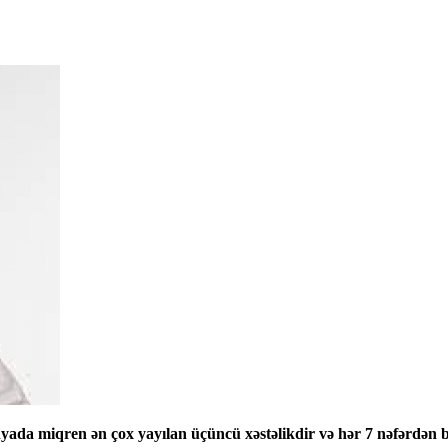
nyada miqren ən çox yayılan üçüncü xəstəlikdir və hər 7 nəfərdən bi