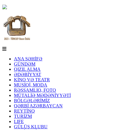
ANA SƏHİFƏ
GÜNDƏM
QIZIL ALMA
ƏDƏBİYYAT
KİNO VƏ TEATR
MUSİQİ, MODA
RƏSSAMLIQ, FOTO
MÜTALİƏ MƏDƏNİYYƏTİ
BÖLGƏLƏRİMİZ
QƏRBİ AZƏRBAYCAN
REYTİNQ
TURİZM
LIFE
GÜLÜŞ KLUBU