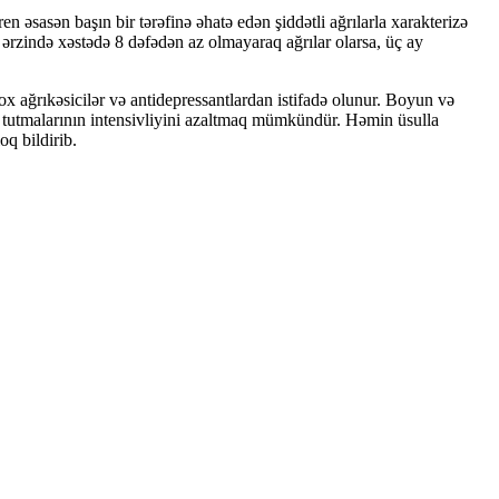
sasən başın bir tərəfinə əhatə edən şiddətli ağrılarla xarakterizə
ərzində xəstədə 8 dəfədən az olmayaraq ağrılar olarsa, üç ay
x ağrıkəsicilər və antidepressantlardan istifadə olunur. Boyun və
ren tutmalarının intensivliyini azaltmaq mümkündür. Həmin üsulla
q bildirib.