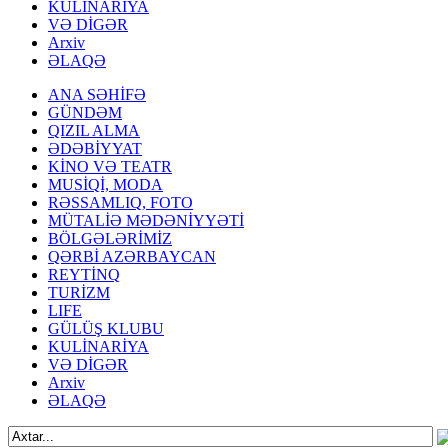
KULİNARİYA
VƏ DİGƏR
Arxiv
ƏLAQƏ
ANA SƏHİFƏ
GÜNDƏM
QIZIL ALMA
ƏDƏBİYYAT
KİNO VƏ TEATR
MUSİQİ, MODA
RƏSSAMLIQ, FOTO
MÜTALİƏ MƏDƏNİYYƏTİ
BÖLGƏLƏRİMİZ
QƏRBİ AZƏRBAYCAN
REYTİNQ
TURİZM
LIFE
GÜLÜŞ KLUBU
KULİNARİYA
VƏ DİGƏR
Arxiv
ƏLAQƏ