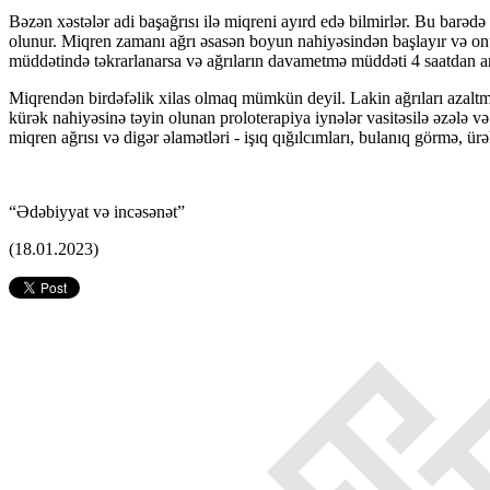
Bəzən xəstələr adi başağrısı ilə miqreni ayırd edə bilmirlər. Bu bar
olunur. Miqren zamanı ağrı əsasən boyun nahiyəsindən başlayır və onu
müddətində təkrarlanarsa və ağrıların davametmə müddəti 4 saatdan ar
Miqrendən birdəfəlik xilas olmaq mümkün deyil. Lakin ağrıları azaltma
kürək nahiyəsinə təyin olunan proloterapiya iynələr vasitəsilə əzələ və
miqren ağrısı və digər əlamətləri - işıq qığılcımları, bulanıq görmə,
“Ədəbiyyat və incəsənət”
(18.01.2023)