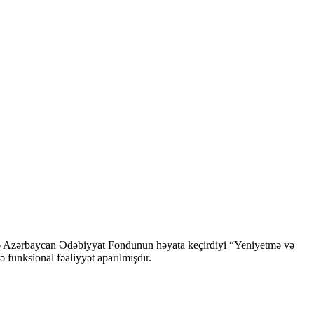
ndə Azərbaycan Ədəbiyyat Fondunun həyata keçirdiyi “Yeniyetmə və
ə funksional fəaliyyət aparılmışdır.