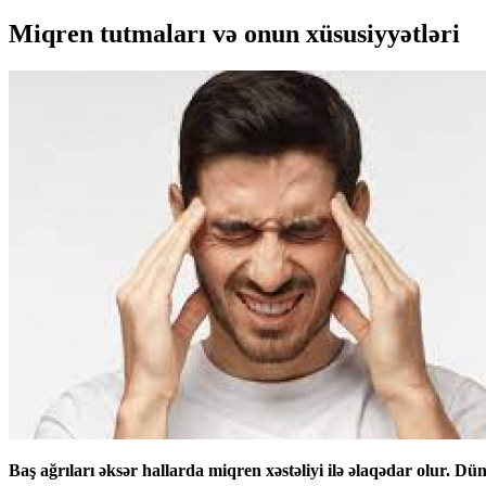
Miqren tutmaları və onun xüsusiyyətləri
Baş ağrıları əksər hallarda miqren xəstəliyi ilə əlaqədar olur. Dü