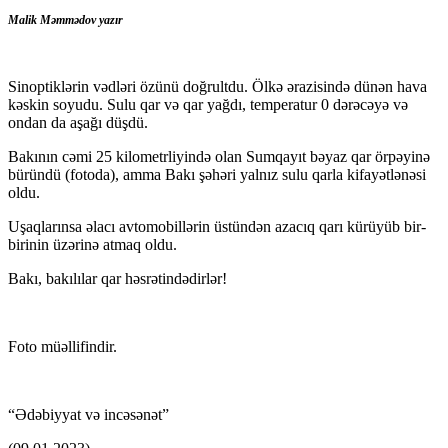
Malik Məmmədov yazır
Sinoptiklərin vədləri özünü doğrultdu. Ölkə ərazisində dünən hava
kəskin soyudu. Sulu qar və qar yağdı, temperatur 0 dərəcəyə və
ondan da aşağı düşdü.
Bakının cəmi 25 kilometrliyində olan Sumqayıt bəyaz qar örpəyinə
büründü (fotoda), amma Bakı şəhəri yalnız sulu qarla kifayətlənəsi
oldu.
Uşaqlarınsa əlacı avtomobillərin üstündən azacıq qarı kürüyüb bir-
birinin üzərinə atmaq oldu.
Bakı, bakılılar qar həsrətindədirlər!
Foto müəllifindir.
“Ədəbiyyat və incəsənət”