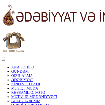
ANA SƏHİFƏ
GÜNDƏM
QIZIL ALMA
ƏDƏBİYYAT
KİNO VƏ TEATR
MUSİQİ, MODA
RƏSSAMLIQ, FOTO
MÜTALİƏ MƏDƏNİYYƏTİ
BÖLGƏLƏRİMİZ