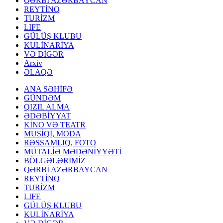
QƏRBİ AZƏRBAYCAN
REYTİNQ
TURİZM
LIFE
GÜLÜŞ KLUBU
KULİNARİYA
VƏ DİGƏR
Arxiv
ƏLAQƏ
ANA SƏHİFƏ
GÜNDƏM
QIZIL ALMA
ƏDƏBİYYAT
KİNO VƏ TEATR
MUSİQİ, MODA
RƏSSAMLIQ, FOTO
MÜTALİƏ MƏDƏNİYYƏTİ
BÖLGƏLƏRİMİZ
QƏRBİ AZƏRBAYCAN
REYTİNQ
TURİZM
LIFE
GÜLÜŞ KLUBU
KULİNARİYA