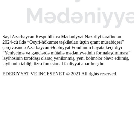
Sayt Azərbaycan Respublikası Mədəniyyət Nazirliyi tərəfindən
2024-cü ildə “Qeyri-hökumət təşkilatları üçün qrant müsabiqəsi”
çərçivəsində Azərbaycan Ədəbiyyat Fondunun həyata keçirdiyi
“Yeniyetmə və gənclərdə mütaliə mədəniyyətinin formalaşdırılması”
layihəsinin tərəfdaşı olaraq yenilənmiş, yeni bölmələr əlavə ediımiş,
layihənin təbliği üzrə funksional fəaliyyət aparılmışdır.
EDEBIYYAT VE INCESENET © 2021 All rights reserved.