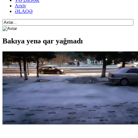
VƏ DİGƏR
Arxiv
ƏLAQƏ
Bakıya yenə qar yağmadı