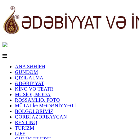
ANA SƏHİFƏ
GÜNDƏM
QIZIL ALMA
ƏDƏBİYYAT
KİNO VƏ TEATR
MUSİQİ, MODA
RƏSSAMLIQ, FOTO
MÜTALİƏ MƏDƏNİYYƏTİ
BÖLGƏLƏRİMİZ
QƏRBİ AZƏRBAYCAN
REYTİNQ
TURİZM
LIFE