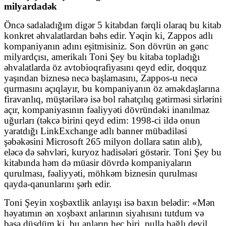
milyardadək
Öncə sadaladığım digər 5 kitabdan fərqli olaraq bu kitab
konkret əhvalatlardan bəhs edir. Yəqin ki, Zappos adlı
kompaniyanın adını eşitmisiniz. Son dövrün ən gənc
milyardçısı, amerikalı Toni Şey bu kitaba topladığı
əhvalatlarda öz avtobioqrafiyasını qeyd edir, doqquz
yaşından biznesə necə başlamasını, Zappos-u necə
qurmasını açıqlayır, bu kompaniyanın öz əməkdaşlarına
firavanlıq, müştərilərə isə bol rahatçılıq gətirməsi sirlərini
açır, kompaniyasının fəaliyyəti dövründəki inanılmaz
uğurları (təkcə birini qeyd edim: 1998-ci ildə onun
yaratdığı LinkExchange adlı banner mübadiləsi
şəbəkəsini Microsoft 265 milyon dollara satın alıb),
eləcə də səhvləri, kuryoz hadisələri göstərir.
Toni Şey bu
kitabında həm də müasir dövrdə kompaniyaların
qurulması, fəaliyyəti, möhkəm biznesin qurulması
qayda-qanunlarını şərh edir.
Toni Şeyin xoşbəxtlik anlayışı isə baxın belədir: «Mən
həyatımın ən xoşbəxt anlarının siyahısını tutdum və
başa düşdüm ki, bu anların heç biri
pulla bağlı deyil.