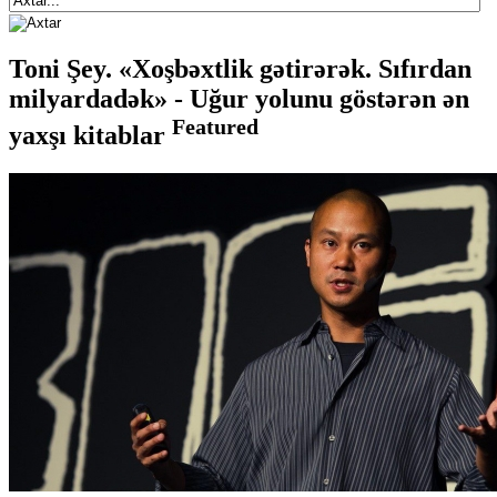
Toni Şey. «Xoşbəxtlik gətirərək. Sıfırdan
milyardadək» - Uğur yolunu göstərən ən
Featured
yaxşı kitablar