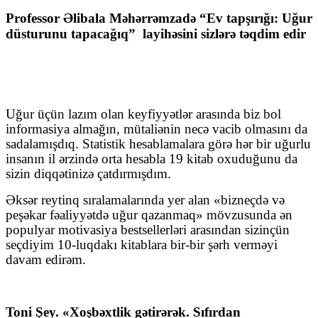
Professor Əlibala Məhərrəmzadə “Ev tapşırığı: Uğur
düsturunu tapacağıq”
layihəsini sizlərə təqdim edir
Uğur üçün lazım olan keyfiyyətlər arasında biz bol
informasiya almağın, mütaliənin necə vacib olmasını da
sadalamışdıq. Statistik hesablamalara görə hər bir uğurlu
insanın il ərzində orta hesabla 19 kitab oxuduğunu da
sizin diqqətinizə çatdırmışdım.
Əksər reytinq sıralamalarında yer alan «bizneçdə və
peşəkar fəaliyyətdə uğur qazanmaq» mövzusunda ən
populyar motivasiya bestsellerləri arasından sizinçün
seçdiyim 10-luqdakı kitablara bir-bir şərh verməyi
davam edirəm.
Toni Şey. «Xoşbəxtlik gətirərək. Sıfırdan