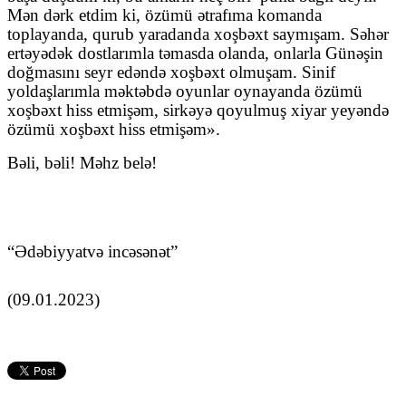
Mən dərk etdim ki, özümü ətrafıma komanda
toplayanda, qurub yaradanda xoşbəxt saymışam. Səhər
ertəyədək dostlarımla təmasda olanda, onlarla Günəşin
doğmasını seyr edəndə xoşbəxt olmuşam. Sinif
yoldaşlarımla məktəbdə oyunlar oynayanda özümü
xoşbəxt hiss etmişəm, sirkəyə qoyulmuş xiyar yeyəndə
özümü xoşbəxt hiss etmişəm».
Bəli, bəli! Məhz belə!
“Ə
d
ə
biyyat
v
ə
inc
ə
s
ə
n
ə
t
”
(09.01.2023)