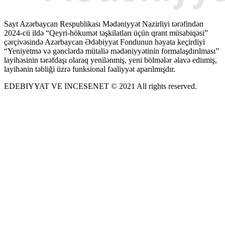
Sayt Azərbaycan Respublikası Mədəniyyət Nazirliyi tərəfindən
2024-cü ildə “Qeyri-hökumət təşkilatları üçün qrant müsabiqəsi”
çərçivəsində Azərbaycan Ədəbiyyat Fondunun həyata keçirdiyi
“Yeniyetmə və gənclərdə mütaliə mədəniyyətinin formalaşdırılması”
layihəsinin tərəfdaşı olaraq yenilənmiş, yeni bölmələr əlavə ediımiş,
layihənin təbliği üzrə funksional fəaliyyət aparılmışdır.
EDEBIYYAT VE INCESENET © 2021 All rights reserved.