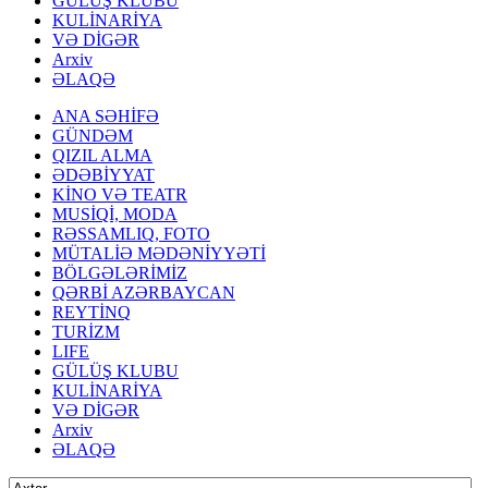
GÜLÜŞ KLUBU
KULİNARİYA
VƏ DİGƏR
Arxiv
ƏLAQƏ
ANA SƏHİFƏ
GÜNDƏM
QIZIL ALMA
ƏDƏBİYYAT
KİNO VƏ TEATR
MUSİQİ, MODA
RƏSSAMLIQ, FOTO
MÜTALİƏ MƏDƏNİYYƏTİ
BÖLGƏLƏRİMİZ
QƏRBİ AZƏRBAYCAN
REYTİNQ
TURİZM
LIFE
GÜLÜŞ KLUBU
KULİNARİYA
VƏ DİGƏR
Arxiv
ƏLAQƏ