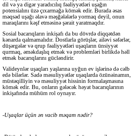
dil və ya digər yaradıcılıq fəaliyyətləri uşağın
potensialını üzə çıxarmağa kömək edir. Burada əsas
məqsəd uşağı əlavə məşğələlərlə yormaq deyil, onun
maraqlarını kəşf etməsinə şərait yaratmaqdır.
Sosial bacarıqların inkişafı da bu dövrdə diqqətdən
kənarda qalmamalıdır. Dostlarla görüşlər, ailəvi səfərlər,
düşərgələr və qrup fəaliyyətləri uşaqların ünsiyyət
qurmaq, əməkdaşlıq etmək və problemləri birlikdə həll
etmək bacarıqlarını gücləndirir.
Valideynlər uşaqları yaşlarına uyğun ev işlərinə də cəlb
edə bilərlər. Sadə məsuliyyətlər uşaqlarda özünəinamın,
müstəqilliyin və məsuliyyət hissinin formalaşmasına
kömək edir. Bu, onların gələcək həyat bacarıqlarının
inkişafında mühüm rol oynayır.
-Uşaqlar üçün ən vacib məqam nədir?