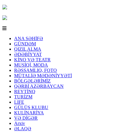
ANA SƏHİFƏ
GÜNDƏM
QIZIL ALMA
ƏDƏBİYYAT
KİNO VƏ TEATR
MUSİQİ, MODA
RƏSSAMLIQ, FOTO
MÜTALİƏ MƏDƏNİYYƏTİ
BÖLGƏLƏRİMİZ
QƏRBİ AZƏRBAYCAN
REYTİNQ
TURİZM
LIFE
GÜLÜŞ KLUBU
KULİNARİYA
VƏ DİGƏR
Arxiv
ƏLAQƏ