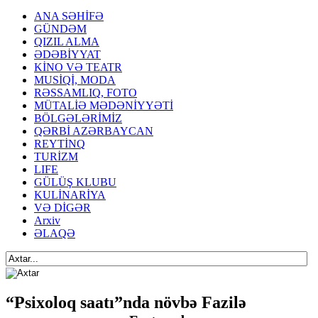
ANA SƏHİFƏ
GÜNDƏM
QIZIL ALMA
ƏDƏBİYYAT
KİNO VƏ TEATR
MUSİQİ, MODA
RƏSSAMLIQ, FOTO
MÜTALİƏ MƏDƏNİYYƏTİ
BÖLGƏLƏRİMİZ
QƏRBİ AZƏRBAYCAN
REYTİNQ
TURİZM
LIFE
GÜLÜŞ KLUBU
KULİNARİYA
VƏ DİGƏR
Arxiv
ƏLAQƏ
“Psixoloq saatı”nda növbə Fazilə