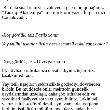
Bu dəfə suallarımıza cavab verən psixoloq qonağımız
"Tərəqqi Akademiya" -nın direktoru Fazilə İnqilab qızı
Camalovadır.
-
Xoş gördük, əziz Fazilə xanım.
Yay tətilini uşaqlar üçün necə səmərəli təşkil etmək olar?
-Xoş gördük, əziz Ülviyyə xanım.
İlk növbədə rubrikanıza dəvət etdiyiniz üçün Sizə
təşəkkür edirəm.
Yay tətili uşaqların səbirsizliklə gözlədiyi dövrlərdən
biridir. Bu müddətdə onlar məktəbin gündəlik
qaydalarından uzaqlaşır, daha çox istirahət edir və
sevdikləri fəaliyyətlərə vaxt ayıra bilirlər. Lakin tətil
yalnız istirahət dövrü deyil, eyni zamanda uşaqların
fərdi inkişafı üçün mühüm imkanlar yaradan bir