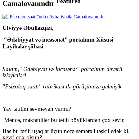
Featured
Camalovanındır
Ülviyyə Əbülfəzqızı,
“Ədəbiyyat və incəsənət” portalının Xüsusi
Layihələr şöbəsi
Salam, "Ədəbiyyat və İncəsənət" portalının dəyərli
izləyiciləri.
"Psixoloq saatı" rubrikası ilə görüşünüzə gəlmişik.
Yay tətilini sevməyən varmı?!
Məncə, məktəblilər bu tətili böyüklərdən çox sevir.
Bəs bu tətili uşaqlar üçün necə səmərəli təşkil edək ki,
xeyri çox olsun?