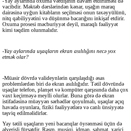
-Yay aylarında oxuma vərdişinin davam etdirilməsi də
vacibdir. Məktəb dərslərindən kənar, uşağın maraq
dairəsinə uyğun kitabların seçilməsi onun təxəyyülünü,
nitq qabiliyyətini və düşünmə bacarığını inkişaf etdirir.
Oxuma prosesi məcburiyyət deyil, maraqlı fəaliyyət
kimi təqdim olunmalıdır.
-Yay aylarında uşaqların ekran asılılığını necə yox
etmək olar?
-Müasir dövrdə valideynlərin qarşılaşdığı əsas
problemlərdən biri də ekran asılılığıdır. Tətil dövründə
uşaqlar telefon, planşet və kompüter qarşısında daha çox
vaxt keçirməyə meylli olurlar. Buna görə də ekran
istifadəsinə müəyyən sərhədlər qoyulmalı, uşaqlar açıq
havada oyunlara, fiziki fəaliyyətlərə və canlı ünsiyyətə
təşviq edilməlidirlər.
Yay tətili uşaqların yeni bacarıqlar öyrənməsi üçün də
əlverişli fürsətdir. Rəsm, musiqi, idman, şahmat, xarici