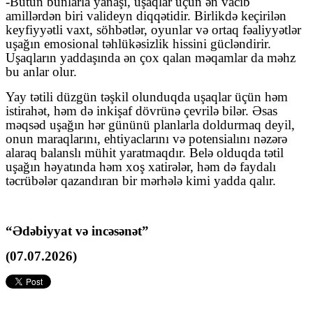
-Bütün bunlarla yanaşı, uşaqlar üçün ən vacib
amillərdən biri valideyn diqqətidir. Birlikdə keçirilən
keyfiyyətli vaxt, söhbətlər, oyunlar və ortaq fəaliyyətlər
uşağın emosional təhlükəsizlik hissini gücləndirir.
Uşaqların yaddaşında ən çox qalan məqamlar da məhz
bu anlar olur.
Yay tətili düzgün təşkil olunduqda uşaqlar üçün həm
istirahət, həm də inkişaf dövrünə çevrilə bilər. Əsas
məqsəd uşağın hər gününü planlarla doldurmaq deyil,
onun maraqlarını, ehtiyaclarını və potensialını nəzərə
alaraq balanslı mühit yaratmaqdır. Belə olduqda tətil
uşağın həyatında həm xoş xatirələr, həm də faydalı
təcrübələr qazandıran bir mərhələ kimi yadda qalır.
“Ədəbiyyat və incəsənət”
(07.07.2026)