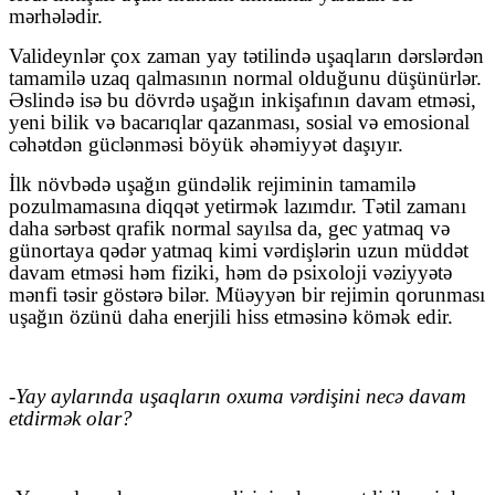
mərhələdir.
Valideynlər çox zaman yay tətilində uşaqların dərslərdən
tamamilə uzaq qalmasının normal olduğunu düşünürlər.
Əslində isə bu dövrdə uşağın inkişafının davam etməsi,
yeni bilik və bacarıqlar qazanması, sosial və emosional
cəhətdən güclənməsi böyük əhəmiyyət daşıyır.
İlk növbədə uşağın gündəlik rejiminin tamamilə
pozulmamasına diqqət yetirmək lazımdır. Tətil zamanı
daha sərbəst qrafik normal sayılsa da, gec yatmaq və
günortaya qədər yatmaq kimi vərdişlərin uzun müddət
davam etməsi həm fiziki, həm də psixoloji vəziyyətə
mənfi təsir göstərə bilər. Müəyyən bir rejimin qorunması
uşağın özünü daha enerjili hiss etməsinə kömək edir.
-Yay aylarında uşaqların oxuma vərdişini necə davam
etdirmək olar?