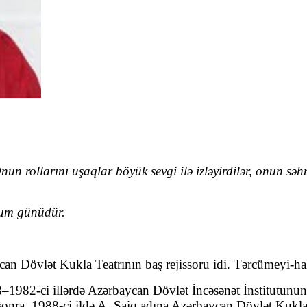
 Onun rollarını uşaqlar böyük sevgi ilə izləyirdilər, onun s
ğum günüdür.
n Dövlət Kukla Teatrının baş rejissoru idi. Tərcümeyi-hal
1982-ci illərdə Azərbaycan Dövlət İncəsənət İnstitutunun 
onra, 1988-ci ildə A. Şaiq adına Azərbaycan Dövlət Kukla 