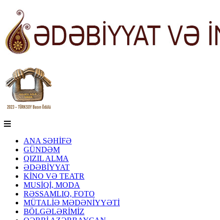
ANA SƏHİFƏ
GÜNDƏM
QIZIL ALMA
ƏDƏBİYYAT
KİNO VƏ TEATR
MUSİQİ, MODA
RƏSSAMLIQ, FOTO
MÜTALİƏ MƏDƏNİYYƏTİ
BÖLGƏLƏRİMİZ