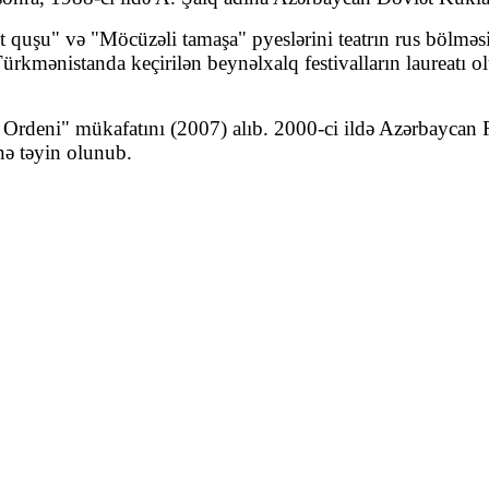
ət quşu" və "Möcüzəli tamaşa" pyeslərini teatrın rus bölmə
 Türkmənistanda keçirilən beynəlxalq festivalların laureatı
 Ordeni" mükafatını (2007) alıb. 2000-ci ildə Azərbaycan R
nə təyin olunub.