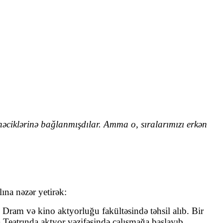
əhnəciklərinə bağlanmışdılar. Amma o, sıralarımızı erkən
ına nəzər yetirək:
Dram və kino aktyorluğu fakültəsində təhsil alıb. Bir
Teatrında aktyor vəzifəsində çalışmağa başlayıb.