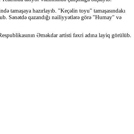
sində tamaşaya hazırlayıb. "Keçəlin toyu" tamaşasındakı
 olub. Sənətdə qazandığı nailiyyətlərə görə "Humay" və
espublikasının Əməkdar artisti fəxri adına layiq görülüb.