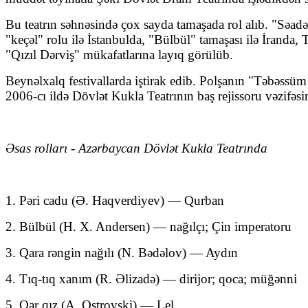
Bu teatrın səhnəsində çox sayda tamaşada rol alıb. "Səad
"keçəl" rolu ilə İstanbulda, "Bülbül" tamaşası ilə İranda,
"Qızıl Dərviş" mükafatlarına layıq görülüb.
Beynəlxalq festivallarda iştirak edib. Polşanın "Təbəssüm
2006-cı ildə Dövlət Kukla Teatrının baş rejissoru vəzifəsi
Əsas rolları - Azərbaycan Dövlət Kukla Teatrında
1. Pəri cadu (Ə. Haqverdiyev) — Qurban
2. Bülbül (H. X. Andersen) — nağılçı; Çin imperatoru
3. Qara rəngin nağılı (N. Bədəlov) — Aydın
4. Tıq-tıq xanım (R. Əlizadə) — dirijor; qoca; müğənni
5. Qar qız (A. Ostrovski) — Lel