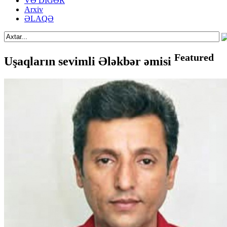
VƏ DİGƏR
Arxiv
ƏLAQƏ
Featured
Uşaqların sevimli Ələkbər əmisi