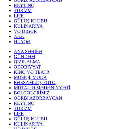
QƏRBİ AZƏRBAYCAN
REYTİNQ
TURİZM
LIFE
GÜLÜŞ KLUBU
KULİNARİYA
VƏ DİGƏR
Arxiv
ƏLAQƏ
ANA SƏHİFƏ
GÜNDƏM
QIZIL ALMA
ƏDƏBİYYAT
KİNO VƏ TEATR
MUSİQİ, MODA
RƏSSAMLIQ, FOTO
MÜTALİƏ MƏDƏNİYYƏTİ
BÖLGƏLƏRİMİZ
QƏRBİ AZƏRBAYCAN
REYTİNQ
TURİZM
LIFE
GÜLÜŞ KLUBU
KULİNARİYA