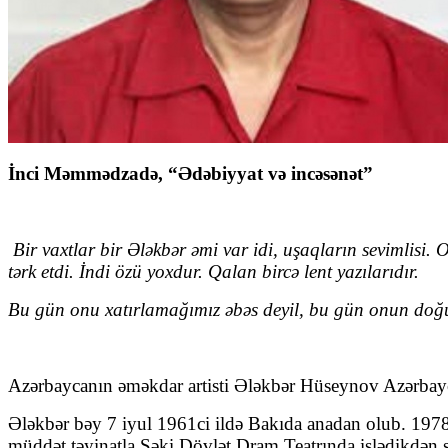
İnci Məmmədzadə, “Ədəbiyyat və incəsənət”
Bir vaxtlar bir Ələkbər əmi var idi, uşaqların sevimlisi.
tərk etdi. İndi özü yoxdur. Qalan bircə lent yazılarıdır.
Bu gün onu xatırlamağımız əbəs deyil, bu gün onun do
Azərbaycanın əməkdar artisti Ələkbər Hüseynov Azərbayca
Ələkbər bəy 7 iyul 1961ci ildə Bakıda anadan olub. 1978–
müddət təyinatla Şəki Dövlət Dram Teatrında işlədikdən s