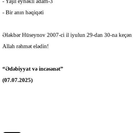
- Yaşıl eynəkli adam-3
- Bir anın həqiqəti
Ələkbər Hüseynov 2007-ci il iyulun 29-dan 30-na keçən g
Allah rəhmət elədin!
“Ədəbiyyat və incəsənət”
(07.07.2025)