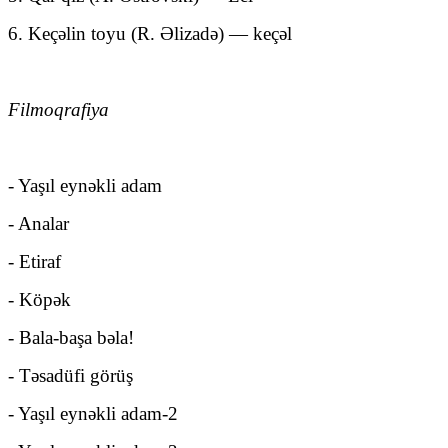
6. Keçəlin toyu (R. Əlizadə) — keçəl
Filmoqrafiya
- Yaşıl eynəkli adam
- Analar
- Etiraf
- Köpək
- Bala-başa bəla!
- Təsadüfi görüş
- Yaşıl eynəkli adam-2