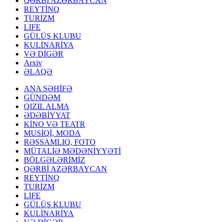
QƏRBİ AZƏRBAYCAN
REYTİNQ
TURİZM
LIFE
GÜLÜŞ KLUBU
KULİNARİYA
VƏ DİGƏR
Arxiv
ƏLAQƏ
ANA SƏHİFƏ
GÜNDƏM
QIZIL ALMA
ƏDƏBİYYAT
KİNO VƏ TEATR
MUSİQİ, MODA
RƏSSAMLIQ, FOTO
MÜTALİƏ MƏDƏNİYYƏTİ
BÖLGƏLƏRİMİZ
QƏRBİ AZƏRBAYCAN
REYTİNQ
TURİZM
LIFE
GÜLÜŞ KLUBU
KULİNARİYA