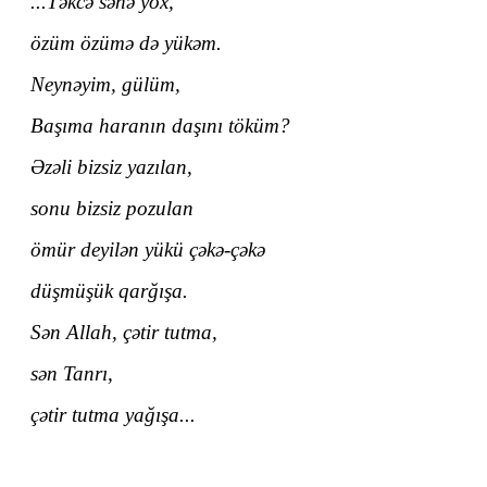
...Təkcə sənə yox,
özüm özümə də yükəm.
Neynəyim, gülüm,
Başıma haranın daşını töküm?
Əzəli bizsiz yazılan,
sonu bizsiz pozulan
ömür deyilən yükü çəkə-çəkə
düşmüşük qarğışa.
Sən Allah, çətir tutma,
sən Tanrı,
çətir tutma yağışa...