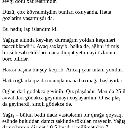
sevgi dolu xatirələrimdir.
Düzü, çox kövrəlmişdim bunları oxuyanda. Hətta
gözlərim yaşarmışdı da.
Bu nədir, lap islandım ki.
Yağışın altında key-key durmağım yoldan keçənləri
təəccübləndirir. Ayaq saxlayıb, bəlkə də, ağlını itirmiş
birisi hesab etdikləri mənə diqqət yetirməyi özlərinə
borc bilirlər.
Hərəsi başına bir şey keçirib. Ancaq çətir tutanı yoxdur.
Hətta oğlanla qız da maraqla mənə baxmağa başlayırlar.
Oğlan dəri gödəkcə geyinib. Qız plaşdadır. Mən də 25 il
əvvəl dəri gödəkcə geyinməyi xoşlayardım. O isə plaş
da geyinərdi, sırıqlı gödəkcə də.
Yağış – bütün bədii ifadə vasitələrini bir qırağa qoysaq,
əslində buluddan damcı şəklində tökülən mayedir. Yağış
damcılarının diametri 0,5 kvadrat millimetrdən 7