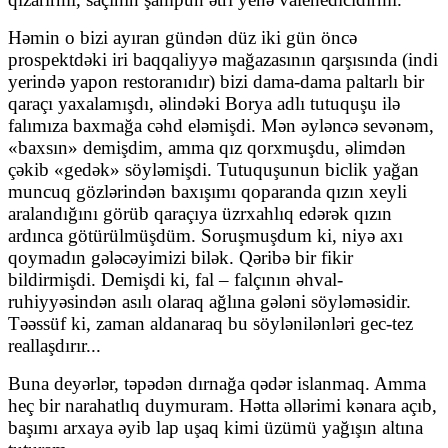
Həmin o bizi ayıran gündən düz iki gün öncə
prospektdəki iri baqqaliyyə mağazasının qarşısında (indi
yerində yapon restoranıdır) bizi dama-dama paltarlı bir
qaraçı yaxalamışdı, əlindəki Borya adlı tutuquşu ilə
falımıza baxmağa cəhd eləmişdi. Mən əyləncə sevənəm,
«baxsın» demişdim, amma qız qorxmuşdu, əlimdən
çəkib «gedək» söyləmişdi. Tutuquşunun biclik yağan
muncuq gözlərindən baxışımı qoparanda qızın xeyli
aralandığını görüb qaraçıya üzrxahlıq edərək qızın
ardınca götürülmüşdüm. Soruşmuşdum ki, niyə axı
qoymadın gələcəyimizi bilək. Qəribə bir fikir
bildirmişdi. Demişdi ki, fal – falçının əhval-
ruhiyyəsindən asılı olaraq ağlına gələni söyləməsidir.
Təəssüf ki, zaman aldanaraq bu söylənilənləri gec-tez
reallaşdırır...
Buna deyərlər, təpədən dırnağa qədər islanmaq. Amma
heç bir narahatlıq duymuram. Hətta əllərimi kənara açıb,
başımı arxaya əyib lap uşaq kimi üzümü yağışın altına