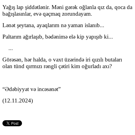
Yağış lap şiddətlənir. Məni gərək oğlanla qız da, qoca da
bağışlasınlar, evə qaçmaq zorundayam.
Lənət şeytana, ayaqlarım nə yaman islanıb...
Paltarım ağırlaşıb, bədənimə elə kip yapışıb ki...
...
Görəsən, hər halda, o vaxt üzərində iri qızılı butaları
olan tünd qırmızı rəngli çətiri kim oğurladı axı?
“Ədəbiyyat və incəsənət”
(12.11.2024)