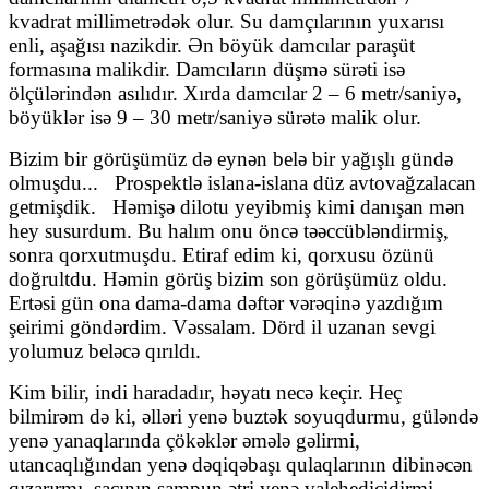
kvadrat millimetrədək olur. Su damçılarının yuxarısı
enli, aşağısı nazikdir. Ən böyük damcılar paraşüt
formasına malikdir. Damcıların düşmə sürəti isə
ölçülərindən asılıdır. Xırda damcılar 2 – 6 metr/saniyə,
böyüklər isə 9 – 30 metr/saniyə sürətə malik olur.
Bizim bir görüşümüz də eynən belə bir yağışlı gündə
olmuşdu...
Prospektlə islana-islana düz avtovağzalacan
getmişdik.
Həmişə dilotu yeyibmiş kimi danışan mən
hey susurdum. Bu halım onu öncə təəccübləndirmiş,
sonra qorxutmuşdu. Etiraf edim ki, qorxusu özünü
doğrultdu. Həmin görüş bizim son görüşümüz oldu.
Ertəsi gün ona dama-dama dəftər vərəqinə yazdığım
şeirimi göndərdim. Vəssalam. Dörd il uzanan sevgi
yolumuz beləcə qırıldı.
Kim bilir, indi haradadır, həyatı necə keçir. Heç
bilmirəm də ki, əlləri yenə buztək soyuqdurmu, güləndə
yenə yanaqlarında çökəklər əmələ gəlirmi,
utancaqlığından yenə dəqiqəbaşı qulaqlarının dibinəcən
qızarırmı, saçının şampun ətri yenə valehedicidirmi.