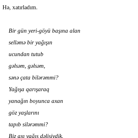
Hə, xatırladım.
Bir gün yeri-göyü başına alan
selləmə bir yağışın
ucundan tutub
gəlsəm, gəlsəm,
sənə çata bilərəmmi?
Yağışa qarışaraq
yanağın boyunca axan
göz yaşlarını
tapıb silərəmmi?
Biz axı yağış dəlisiydik.