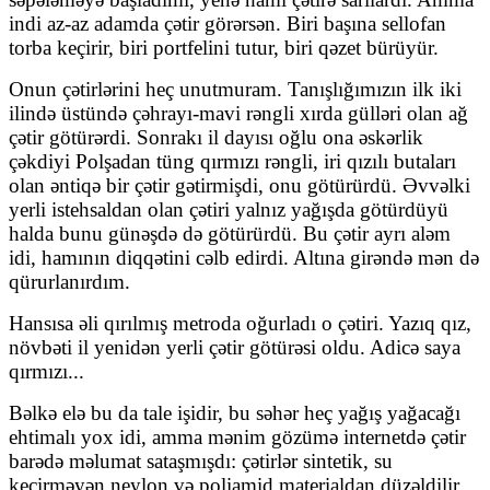
indi az-az adamda çətir görərsən. Biri başına sellofan
torba keçirir, biri portfelini tutur, biri qəzet bürüyür.
Onun çətirlərini heç unutmuram. Tanışlığımızın ilk iki
ilində üstündə çəhrayı-mavi rəngli xırda gülləri olan ağ
çətir götürərdi. Sonrakı il dayısı oğlu ona əskərlik
çəkdiyi Polşadan tüng qırmızı rəngli, iri qızılı butaları
olan əntiqə bir çətir gətirmişdi, onu götürürdü. Əvvəlki
yerli istehsaldan olan çətiri yalnız yağışda götürdüyü
halda bunu günəşdə də götürürdü. Bu çətir ayrı aləm
idi, hamının diqqətini cəlb edirdi. Altına girəndə mən də
qürurlanırdım.
Hansısa əli qırılmış metroda oğurladı o çətiri. Yazıq qız,
növbəti il yenidən yerli çətir götürəsi oldu. Adicə saya
qırmızı...
Bəlkə elə bu da tale işidir, bu səhər heç yağış yağacağı
ehtimalı yox idi, amma mənim gözümə internetdə çətir
barədə məlumat sataşmışdı: çətirlər sintetik, su
keçirməyən neylon və poliamid materialdan düzəldilir,