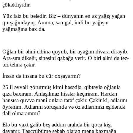
çökəkliyidir.
Yüz faiz bu belədir. Biz – dünyanın ən az yağış yağan
qurşağındayıq. Amma, sən gəl, indi bu yağışın
yağmağına bax da.
Oğlan bir əlini cibinə qoyub, bir ayağını divara dirəyib.
Ara-sıra dikəlir, sinəsini qabağa verir. O biri əlini də tez-
tez telinə çəkir.
İnsan da insana bu cür oxşayarmı?
25 il əvvəli görürmüş kimi həsədlə, qibtəylə oğlanla
qıza baxıram. Anlaşılmaz hisslər keçirirəm. Hərdən
hansısa qüvvə məni onlara tərəf çəkir. Çəkir ki, adlarını
öyrənim. Adlarını soruşanda və öz adlarımızı eşidəndə
dəli olmarammı?
Elə bu vaxt gəlib beş addım aralıda bir qoca kişi
dayanır. Təəccübümə səbəb olaraq mənə baxmağa