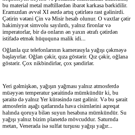
bu material metal məftillərdən ibarət karkasa bərkidilir.
Eramızdan əvvəl XI əsrdə artıq çətirlərə rast gəlinirdi.
Çətirin vətəni Çin və Misir hesab olunur. O vaxtlar çətir
hakimiyyət simvolu sayılırdı, yalnız fironlar və
imperatorlar, bir də onların ən yaxın ətrafı çətirdən
istifadə etmək hüququna malik idi...
Oğlanla qız telefonlarının kamerasıyla yağışı çəkməyə
başlayırlar. Oğlan çəkir, qıza göstərir. Qız çəkir, oğlana
göstərir. Çox nikbindirlər, çox şəndirlər.
Yeri gəlmişkən, yağışın yağması yalnız atmosferdə
müəyyən temperatur şəraitində mümkündür ki, bu
şəraitə də yalnız Yer kürəsində rast gəlinir. Və bu şərait
atmosferin aşağı qatlarında hava cisimlərini aqreqat
halında qoruya bilən suyun hesabına mümkündür. Su
yağışı yalnız bizim planetdə mövcuddur. Saturnda
metan, Venerada isə sulfat turşusu yağışı yağır...