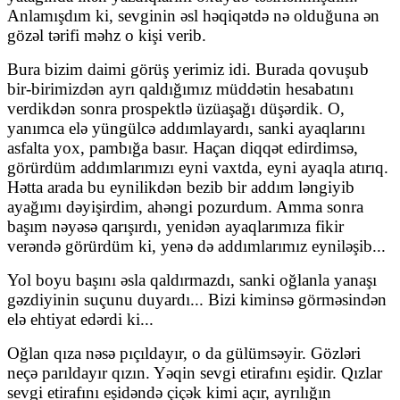
Anlamışdım ki, sevginin əsl həqiqətdə nə olduğuna ən
gözəl tərifi məhz o kişi verib.
Bura bizim daimi görüş yerimiz idi. Burada qovuşub
bir-birimizdən ayrı qaldığımız müddətin hesabatını
verdikdən sonra prospektlə üzüaşağı düşərdik. O,
yanımca elə yüngülcə addımlayardı, sanki ayaqlarını
asfalta yox, pambığa basır. Haçan diqqət edirdimsə,
görürdüm addımlarımızı eyni vaxtda, eyni ayaqla atırıq.
Hətta arada bu eynilikdən bezib bir addım ləngiyib
ayağımı dəyişirdim, ahəngi pozurdum. Amma sonra
başım nəyəsə qarışırdı, yenidən ayaqlarımıza fikir
verəndə görürdüm ki, yenə də addımlarımız eyniləşib...
Yol boyu başını əsla qaldırmazdı, sanki oğlanla yanaşı
gəzdiyinin suçunu duyardı... Bizi kiminsə görməsindən
elə ehtiyat edərdi ki...
Oğlan qıza nəsə pıçıldayır, o da gülümsəyir. Gözləri
neçə parıldayır qızın. Yəqin sevgi etirafını eşidir. Qızlar
sevgi etirafını eşidəndə çiçək kimi açır, ayrılığın