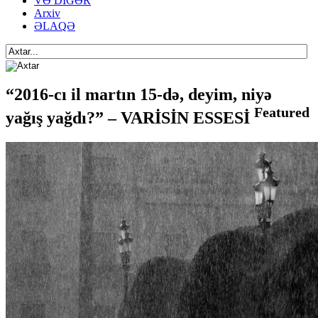
VƏ DİGƏR
Arxiv
ƏLAQƏ
“2016-cı il martın 15-də, deyim, niyə
Featured
yağış yağdı?” – VARİSİN ESSESİ