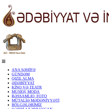
ANA SƏHİFƏ
GÜNDƏM
QIZIL ALMA
ƏDƏBİYYAT
KİNO VƏ TEATR
MUSİQİ, MODA
RƏSSAMLIQ, FOTO
MÜTALİƏ MƏDƏNİYYƏTİ
BÖLGƏLƏRİMİZ