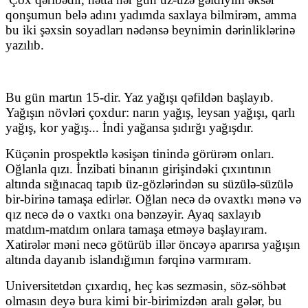
qonşumun belə adını yadımda saxlaya bilmirəm, amma
bu iki şəxsin soyadları nədənsə beynimin dərinliklərinə
yazılıb.
Bu gün martın 15-dir. Yaz yağışı qəfildən başlayıb.
Yağışın növləri çoxdur: narın yağış, leysan yağışı, qarlı
yağış, kor yağış... İndi yağansa şıdırğı yağışdır.
Küçənin prospektlə kəsişən tinində görürəm onları.
Oğlanla qızı. İnzibati binanın girişindəki çıxıntının
altında sığınacaq tapıb üz-gözlərindən su süzülə-süzülə
bir-birinə tamaşa edirlər. Oğlan necə də ovaxtkı mənə və
qız necə də o vaxtkı ona bənzəyir. Ayaq saxlayıb
matdım-matdım onlara tamaşa etməyə başlayıram.
Xatirələr məni necə götürüb illər öncəyə aparırsa yağışın
altında dayanıb islandığımın fərqinə varmıram.
Universitetdən çıxardıq, heç kəs sezməsin, söz-söhbət
olmasın deyə bura kimi bir-birimizdən aralı gələr, bu