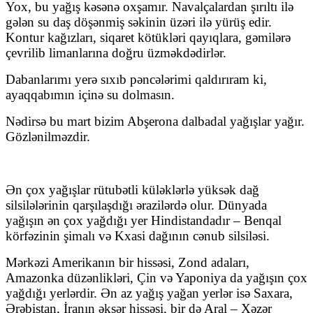
Yox, bu yağış kəsənə oxşamır. Navalçalardan şırıltı ilə
gələn su daş döşənmiş səkinin üzəri ilə yürüş edir.
Kontur kağızları, siqaret kötükləri qayıqlara, gəmilərə
çevrilib limanlarına doğru üzməkdədirlər.
Dabanlarımı yerə sıxıb pəncələrimi qaldırıram ki,
ayaqqabımın içinə su dolmasın.
Nədirsə bu mart bizim Abşerona dalbadal yağışlar yağır.
Gözlənilməzdir.
Ən çox yağışlar rütubətli küləklərlə yüksək dağ
silsilələrinin qarşılaşdığı ərazilərdə olur. Dünyada
yağışın ən çox yağdığı yer Hindistandadır – Benqal
körfəzinin şimalı və Kxasi dağının cənub silsiləsi.
Mərkəzi Amerikanın bir hissəsi, Zond adaları,
Amazonka düzənlikləri, Çin və Yaponiya da yağışın çox
yağdığı yerlərdir. Ən az yağış yağan yerlər isə Saxara,
Ərəbistan, İranın əksər hissəsi, bir də Aral – Xəzər