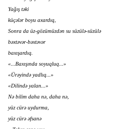
Yağış təki
küçələr boyu axardıq,
Sonra da üz-gözümüzdən su süzülə-süzülə
bəxtəvər-bəxtəvər
baxışardıq.
«...Baxışında soyuqluq...»
«Ürəyində yadlıq...»
«Dilində yalan...»
Nə bilim daha nə, daha nə,
yüz cürə uydurma,
yüz cürə əfsanə