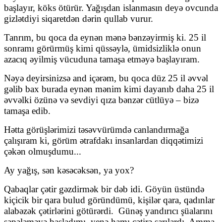
başlayır, köks ötürür. Yağışdan islanmasın deyə ovcunda
gizlətdiyi siqaretdən dərin qullab vurur.
Tanrım, bu qoca da eynən mənə bənzəyirmiş ki. 25 il
sonramı görürmüş kimi qüssəylə, ümidsizliklə onun
azacıq əyilmiş vücuduna tamaşa etməyə başlayıram.
Nəyə deyirsinizsə and içərəm, bu qoca düz 25 il əvvəl
gəlib bax burada eynən mənim kimi dayanıb daha 25 il
əvvəlki özünə və sevdiyi qıza bənzər cütlüyə – bizə
tamaşa edib.
Hətta görüşlərimizi təsəvvürümdə canlandırmağa
çalışıram ki, görüm ətrafdakı insanlardan diqqətimizi
çəkən olmuşdumu...
Ay yağış, sən kəsəcəksən, ya yox?
Qabaqlar çətir gəzdirmək bir dəb idi. Göyün üstündə
kiçicik bir qara bulud göründümü, kişilər qara, qadınlar
alabəzək çətirlərini götürərdi.
Günəş yandırıcı şüalarını
səpələməyə başladımı, yenə hamı çətirə sarılardı. Amma