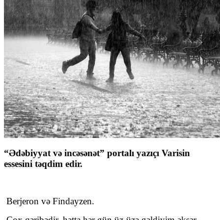
“Ədəbiyyat və incəsənət” portalı yazıçı Varisin
essesini təqdim edir.
Berjeron və Findayzen.
Çox qəribədir, hətta hər gün üz-üzə gəldiyim əksər