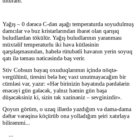
tuturam.
Yağış – 0
dərəcə
C-dən aşağı temperaturda soyudulmuş
damcılar və buz kristarlarından ibarət olan qarışıq
buludlardan tökülür. Yağış buludlarının yaranması
müxtəlif temperaturlu iki hava kütləsinin
qarşılaşmasından, habelə rütubətli havanın yerin soyuq
qatı ilə təması nəticəsində baş verir.
Stiv Cobsun bayaq oxuduqlarımın içində nöqtə-
vergülünü, tiresini belə heç vaxt unutmayacağım bir
cümləsi var, yazır: «Hər birinizin həyatında pərdələrin
enəcəyi gün gələcək, yalnız həmin gün başa
düşəcəksiniz ki, sizin tək xəzinəniz – sevginizdir».
Qoyun görüm, o uzaq illərdə yazdığım və dama-dama
dəftər vərəqinə köçürüb ona yolladığım şeiri xatırlaya
bilirəmmi...
...