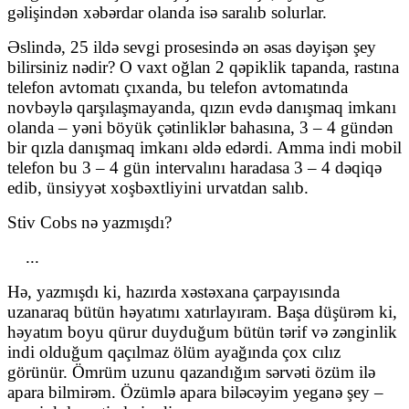
gəlişindən xəbərdar olanda isə saralıb solurlar.
Əslində, 25 ildə sevgi prosesində ən əsas dəyişən şey
bilirsiniz nədir? O vaxt oğlan 2 qəpiklik tapanda, rastına
telefon avtomatı çıxanda, bu telefon avtomatında
novbəylə qarşılaşmayanda, qızın evdə danışmaq imkanı
olanda – yəni böyük çətinliklər bahasına, 3 – 4 gündən
bir qızla danışmaq imkanı əldə edərdi. Amma indi mobil
telefon bu 3 – 4 gün intervalını haradasa 3 – 4 dəqiqə
edib, ünsiyyət xoşbəxtliyini urvatdan salıb.
Stiv Cobs nə yazmışdı?
...
Hə, yazmışdı ki, hazırda xəstəxana çarpayısında
uzanaraq bütün həyatımı xatırlayıram. Başa düşürəm ki,
həyatım boyu qürur duyduğum bütün tərif və zənginlik
indi olduğum qaçılmaz ölüm ayağında çox cılız
görünür. Ömrüm uzunu qazandığım sərvəti özüm ilə
apara bilmirəm. Özümlə apara biləcəyim yeganə şey –