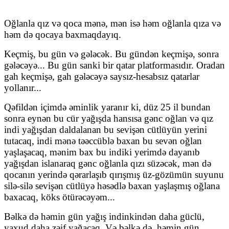
Oğlanla qız və qoca mənə, mən isə həm oğlanla qıza və
həm də qocaya baxmaqdayıq.
Keçmiş, bu gün və gələcək. Bu gündən keçmişə, sonra
gələcəyə... Bu gün sanki bir qatar platformasıdır. Oradan
gah keçmişə, gah gələcəyə saysız-hesabsız qatarlar
yollanır...
Qəfildən içimdə əminlik yaranır ki, düz 25 il bundan
sonra eynən bu cür yağışda hansısa gənc oğlan və qız
indi yağışdan daldalanan bu sevişən cütlüyün yerini
tutacaq, indi mənə təəccüblə baxan bu sevən oğlan
yaşlaşacaq, mənim bax bu indiki yerimdə dayanıb
yağışdan islanaraq gənc oğlanla qızı süzəcək, mən də
qocanın yerində qərarlaşıb qırışmış üz-gözümün suyunu
silə-silə sevişən cütlüyə həsədlə baxan yaşlaşmış oğlana
baxacaq, köks ötürəcəyəm...
Bəlkə də həmin gün yağış indinkindən daha güclü,
yaxud daha zəif yağacaq. Və bəlkə də, həmin gün