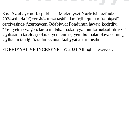
Sayt Azərbaycan Respublikası Mədəniyyət Nazirliyi tərəfindən
2024-cü ildə “Qeyri-hökumət təşkilatları üçün qrant müsabiqəsi”
çərçivəsində Azərbaycan Ədəbiyyat Fondunun həyata keçirdiyi
“Yeniyetmə və gənclərdə mütaliə mədəniyyətinin formalaşdırılması”
layihəsinin tərəfdaşı olaraq yenilənmiş, yeni bölmələr əlavə ediımiş,
layihənin təbliği üzrə funksional fəaliyyət aparılmışdır.
EDEBIYYAT VE INCESENET © 2021 All rights reserved.