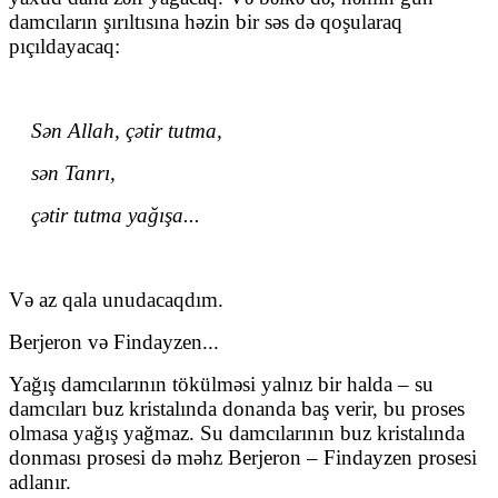
damcıların şırıltısına həzin bir səs də qoşularaq
pıçıldayacaq:
Sən Allah, çətir tutma,
sən Tanrı,
çətir tutma yağışa...
Və az qala unudacaqdım.
Berjeron və Findayzen...
Yağış damcılarının tökülməsi yalnız bir halda – su
damcıları buz kristalında donanda baş verir, bu proses
olmasa yağış yağmaz. Su damcılarının buz kristalında
donması prosesi də məhz Berjeron – Findayzen prosesi
adlanır.