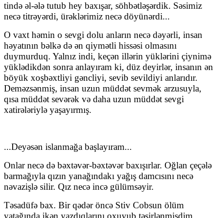
tində əl-ələ tutub hey baxışar, söhbətləşərdik. Səsimiz
necə titrəyərdi, ürəklərimiz necə döyünərdi...
O vaxt həmin o sevgi dolu anların necə dəyərli, insan
həyatının bəlkə də ən qiymətli hissəsi olmasını
duymurduq. Yalnız indi, keçən illərin yüklərini çiynimə
yüklədikdən sonra anlayıram ki, düz deyirlər, insanın ən
böyük xoşbəxtliyi gəncliyi, sevib sevildiyi anlarıdır.
Deməzsənmiş, insan uzun müddət sevmək arzusuyla,
qısa müddət sevərək və daha uzun müddət sevgi
xatirələriylə yaşayırmış.
...Deyəsən islanmağa başlayıram...
Onlar necə də bəxtəvər-bəxtəvər baxışırlar. Oğlan çeçələ
barmağıyla qızın yanağındakı yağış damcısını necə
nəvazişlə silir. Qız necə incə gülümsəyir.
Təsadüfə bax. Bir qədər öncə Stiv Cobsun ölüm
yatağında ikən yazdıqlarını oxuyub təsirlənmişdim.