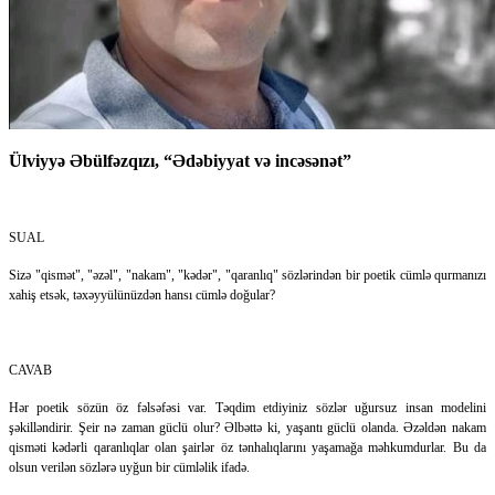
Ülviyyə Əbülfəzqızı, “Ədəbiyyat və incəsənət”
SUAL
Sizə "qismət", "əzəl", "nakam", "kədər", "qaranlıq" sözlərindən bir poetik cümlə qurmanızı
xahiş etsək, təxəyyülünüzdən hansı cümlə doğular?
CAVAB
Hər poetik sözün öz fəlsəfəsi var. Təqdim etdiyiniz sözlər uğursuz insan modelini
şəkilləndirir. Şeir nə zaman güclü olur? Əlbəttə ki, yaşantı güclü olanda. Əzəldən nakam
qisməti kədərli qaranlıqlar olan şairlər öz tənhalıqlarını yaşamağa məhkumdurlar. Bu da
olsun verilən sözlərə uyğun bir cümləlik ifadə.