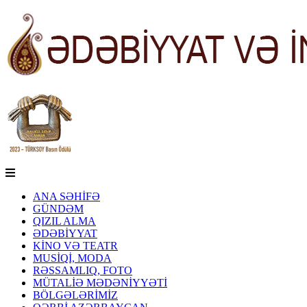
ANA SƏHİFƏ
GÜNDƏM
QIZIL ALMA
ƏDƏBİYYAT
KİNO VƏ TEATR
MUSİQİ, MODA
RƏSSAMLIQ, FOTO
MÜTALİƏ MƏDƏNİYYƏTİ
BÖLGƏLƏRİMİZ