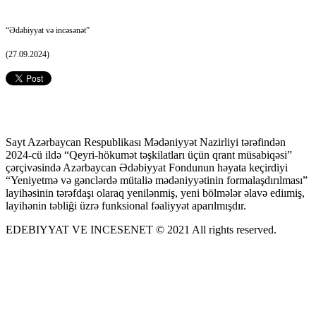
“Ədəbiyyat və incəsənət”
(27.09.2024)
Sayt Azərbaycan Respublikası Mədəniyyət Nazirliyi tərəfindən
2024-cü ildə “Qeyri-hökumət təşkilatları üçün qrant müsabiqəsi”
çərçivəsində Azərbaycan Ədəbiyyat Fondunun həyata keçirdiyi
“Yeniyetmə və gənclərdə mütaliə mədəniyyətinin formalaşdırılması”
layihəsinin tərəfdaşı olaraq yenilənmiş, yeni bölmələr əlavə ediımiş,
layihənin təbliği üzrə funksional fəaliyyət aparılmışdır.
EDEBIYYAT VE INCESENET © 2021 All rights reserved.