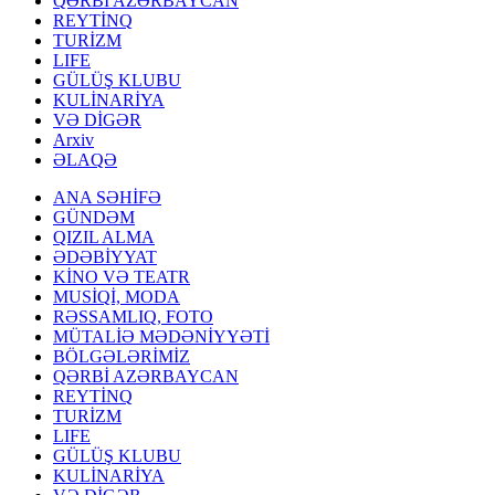
QƏRBİ AZƏRBAYCAN
REYTİNQ
TURİZM
LIFE
GÜLÜŞ KLUBU
KULİNARİYA
VƏ DİGƏR
Arxiv
ƏLAQƏ
ANA SƏHİFƏ
GÜNDƏM
QIZIL ALMA
ƏDƏBİYYAT
KİNO VƏ TEATR
MUSİQİ, MODA
RƏSSAMLIQ, FOTO
MÜTALİƏ MƏDƏNİYYƏTİ
BÖLGƏLƏRİMİZ
QƏRBİ AZƏRBAYCAN
REYTİNQ
TURİZM
LIFE
GÜLÜŞ KLUBU
KULİNARİYA