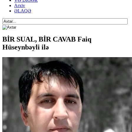
VƏ DİGƏR
Arxiv
ƏLAQƏ
BİR SUAL, BİR CAVAB Faiq
Hüseynbəyli ilə