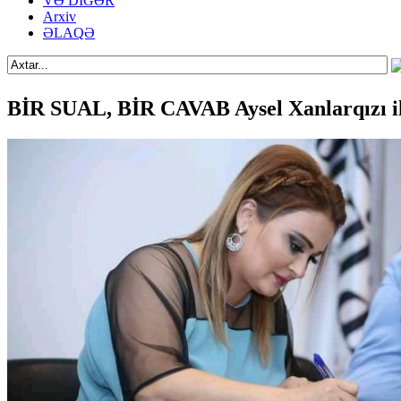
VƏ DİGƏR
Arxiv
ƏLAQƏ
BİR SUAL, BİR CAVAB Aysel Xanlarqızı i