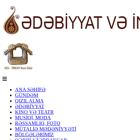
ANA SƏHİFƏ
GÜNDƏM
QIZIL ALMA
ƏDƏBİYYAT
KİNO VƏ TEATR
MUSİQİ, MODA
RƏSSAMLIQ, FOTO
MÜTALİƏ MƏDƏNİYYƏTİ
BÖLGƏLƏRİMİZ