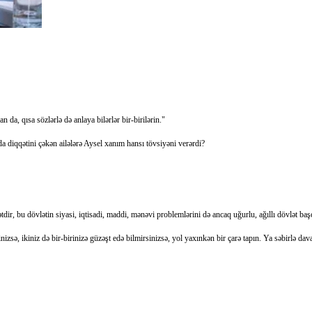
 da, qısa sözlərlə də anlaya bilərlər bir-birilərin."
a diqqətini çəkən ailələrə Aysel xanım hansı tövsiyəni verərdi?
ir, bu dövlətin siyasi, iqtisadi, maddi, mənəvi problemlərini də ancaq uğurlu, ağıllı dövlət başçıl
sə, ikiniz də bir-birinizə güzəşt edə bilmirsinizsə, yol yaxınkən bir çarə tapın. Ya səbirlə da