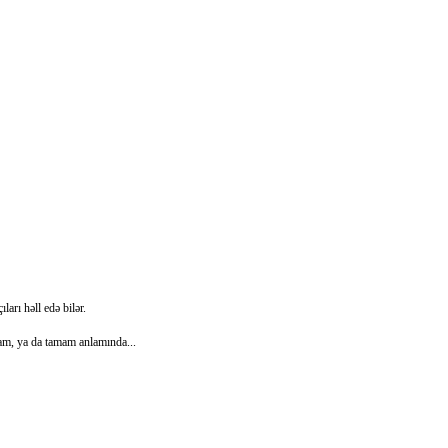
arı həll edə bilər.
vam, ya da tamam anlamında...