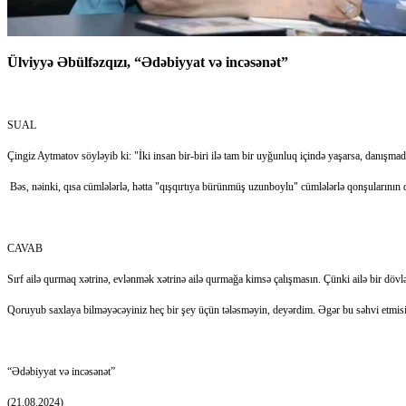
Ülviyyə Əbülfəzqızı, “Ədəbiyyat və incəsənət”
SUAL
Çingiz Aytmatov söyləyib ki: "İki insan bir-biri ilə tam bir uyğunluq içində yaşarsa, danışmadan
Bəs, nəinki, qısa cümlələrlə, hətta "qışqırtıya bürünmüş uzunboylu" cümlələrlə qonşularının d
CAVAB
Sırf ailə qurmaq xətrinə, evlənmək xətrinə ailə qurmağa kimsə çalışmasın. Çünki ailə bir dövlətd
Qoruyub saxlaya bilməyəcəyiniz heç bir şey üçün tələsməyin, deyərdim. Əgər bu səhvi etmisiniz
“Ədəbiyyat və incəsənət”
(21.08.2024)