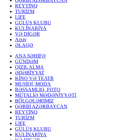
QƏRBİ AZƏRBAYCAN
REYTİNQ
TURİZM
LIFE
GÜLÜŞ KLUBU
KULİNARİYA
VƏ DİGƏR
Arxiv
ƏLAQƏ
ANA SƏHİFƏ
GÜNDƏM
QIZIL ALMA
ƏDƏBİYYAT
KİNO VƏ TEATR
MUSİQİ, MODA
RƏSSAMLIQ, FOTO
MÜTALİƏ MƏDƏNİYYƏTİ
BÖLGƏLƏRİMİZ
QƏRBİ AZƏRBAYCAN
REYTİNQ
TURİZM
LIFE
GÜLÜŞ KLUBU
KULİNARİYA