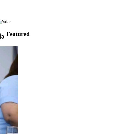
Featured
lə