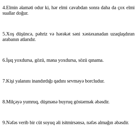
4.Elmin əlaməti odur ki, hər elmi cavabdan sonra daha da çox elmi
suallar doğur.
5.Xoş düşüncə, pəhriz və hərəkət səni xəstəxanadan uzaqlaşdıran
arabanın atlarıdır.
6.İşıq yoxdursa, gözü, məna yoxdursa, sözü qınama.
7.Kişi yalanını inandırdığı qadını sevməyə borcludur.
8.Milçəyə yumruq, düşmənə buyruq göstərmək əbəsdir.
9.Nəfəs verib bir cüt soyuq əli isitmirsənsə, nəfəs almağın əbəsdir.