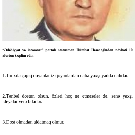
“Ədəbiyyat və incəsənət” portalı statusman Hümbət Həsənoğludan növbəti 10
aforizm təqdim edir.
1.Tarixdə çapıq qoyanlar iz qoyanlardan daha yaxşı yadda qalırlar.
2.Tənbəl dostun olsun, özləri heç nə etməsələr də, sənə yaxşı
ideyalar verə bilərlər.
3.Dost olmadan aldatmaq olmur.