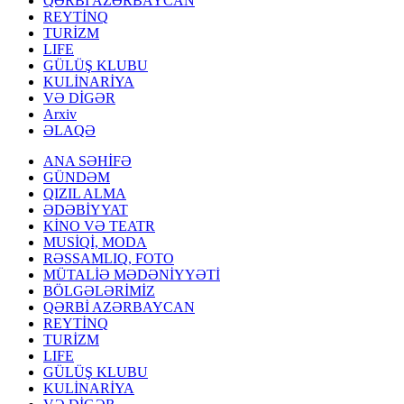
QƏRBİ AZƏRBAYCAN
REYTİNQ
TURİZM
LIFE
GÜLÜŞ KLUBU
KULİNARİYA
VƏ DİGƏR
Arxiv
ƏLAQƏ
ANA SƏHİFƏ
GÜNDƏM
QIZIL ALMA
ƏDƏBİYYAT
KİNO VƏ TEATR
MUSİQİ, MODA
RƏSSAMLIQ, FOTO
MÜTALİƏ MƏDƏNİYYƏTİ
BÖLGƏLƏRİMİZ
QƏRBİ AZƏRBAYCAN
REYTİNQ
TURİZM
LIFE
GÜLÜŞ KLUBU
KULİNARİYA