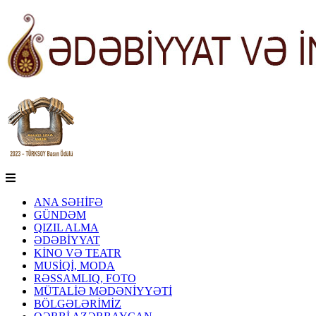
ANA SƏHİFƏ
GÜNDƏM
QIZIL ALMA
ƏDƏBİYYAT
KİNO VƏ TEATR
MUSİQİ, MODA
RƏSSAMLIQ, FOTO
MÜTALİƏ MƏDƏNİYYƏTİ
BÖLGƏLƏRİMİZ