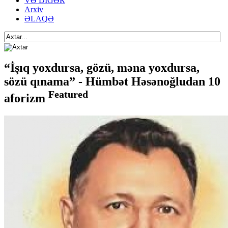
VƏ DİGƏR
Arxiv
ƏLAQƏ
“İşıq yoxdursa, gözü, məna yoxdursa,
sözü qınama” - Hümbət Həsənoğludan 10
Featured
aforizm