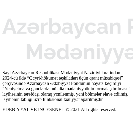
Sayt Azərbaycan Respublikası Mədəniyyət Nazirliyi tərəfindən
2024-cü ildə “Qeyri-hökumət təşkilatları üçün qrant müsabiqəsi”
çərçivəsində Azərbaycan Ədəbiyyat Fondunun həyata keçirdiyi
“Yeniyetmə və gənclərdə mütaliə mədəniyyətinin formalaşdırılması”
layihəsinin tərəfdaşı olaraq yenilənmiş, yeni bölmələr əlavə ediımiş,
layihənin təbliği üzrə funksional fəaliyyət aparılmışdır.
EDEBIYYAT VE INCESENET © 2021 All rights reserved.