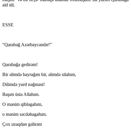
aid idi.
ESSE
“Qarabağ Azərbaycandır!”
Qarabağa gedirəm!
Bir əlimdə bayrağım bir, əlimdə silahım,
Dilimdə yurd nəğməsi!
Başım üstə Allahım.
O mənim qibləgahım,
o mənim səcdəhagahım.
Çox uzaqdan gəlirəm