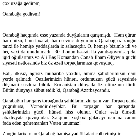
çox uzağa gedirəm,
Qarabağa gedirəm!
Qarabağ haqqında esse yazanda duyğularım qarışmışdı. Həm qürur,
həm hüzn, həm fəxarət, həm sevinc duyurdum. Qarabağ öz zəngin
tarixi ilə həmişə yaddaşlarda iz salacaqdır. O, həmişə bizimlə idi və
heç vaxt da unudulmadı. 30 il onun həsrəti ilə yanıb-qovrulsaq da,
igid oğullarımız və Ali Baş Komandan Cənab İlham Əliyevin güclü
siyasəti nəticəsində biz öz əzəli torpaqlarımıza qovuşduq.
Bəli, itkisiz, ağrısız müharibə yoxdur, amma şəhidlərimizin qanı
yerdə qalmadı. Qazilərimizin hünəri, ordumuzun gücü sayəsində
düşməni susdura bildik. Ermənistan dünyada öz nüfuzunu itirdi.
Bütün dünyaya sübut etdik ki, Qarabağ Azərbaycandır.
Qarabağın hər qarış torpağında şəhidlərimizin qanı var. Torpaq qanla
yoğrulursa, Vətəndir-deyiblər. Bu torpağın hər qarışında
şəhidlərimizin gücü, hünəri hiss olunur. Onlar əsla ölmədi,
əbədiyyata qovuşdular. Xalqının xoşbəxt gələcəyi naminə canını
fəda edən qəhrəmanları Vətən unutmaz!
Zəngin tarixi olan Qarabağ həmişə yad ölkələri cəlb etmişdir.