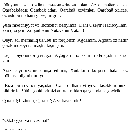
Dünyanın ən qədim məskənlərindən olan Azıx mağarası da
Qarabağdadır. Qarabağ atları, Qarabağ geyimləri, Qarabağ xalçası
öz üslubu ilə həmişə seçilmişdir.
Şuşa mədəniyyət və incəsənət beşiyimiz. Dahi Üzeyir Hacıbəylinin,
xan qızı şair Xurşudbanu Natəvanın Vətəni!
Qeyri-adi memarlıq üslubu ilə fərqlənən Ağdamım. Ağdam öz nadir
çörək muzeyi ilə məşhurlaşmışdır.
Laçın rayonunda yerləşən Ağoğlan monastrının da qədim tarixi
vardır.
Araz çayı üzərində inşa edilmiş Xudafərin körpüsü hələ öz
möhtəşəmliyini qoruyur.
Bizə bu sevinci yaşadan, Cənab İlham Əliyevə təşəkkürümüzü
bildiririk. Bütün şəhidlərimizi anırıq, ruhları qarşısında baş əyirik.
Qarabağ bizimdir, Qarabağ Azərbaycandır!
“Ədəbiyyat və incəsənət”