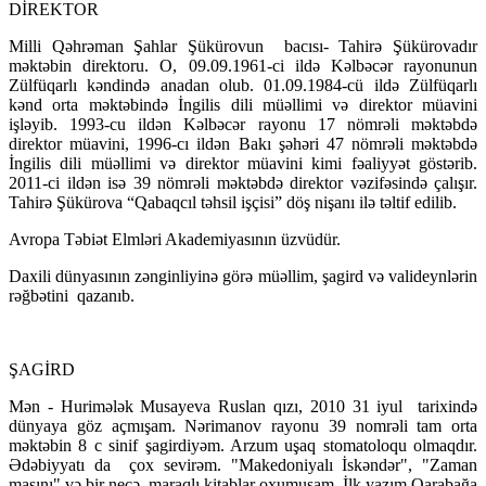
DİREKTOR
Milli Qəhrəman Şahlar Şükürovun bacısı- Tahirə Şükürovadır
məktəbin direktoru. O, 09.09.1961-ci ildə Kəlbəcər rayonunun
Zülfüqarlı kəndində anadan olub. 01.09.1984-cü ildə Zülfüqarlı
kənd orta məktəbində İngilis dili müəllimi və direktor müavini
işləyib. 1993-cu ildən Kəlbəcər rayonu 17 nömrəli məktəbdə
direktor müavini, 1996-cı ildən Bakı şəhəri 47 nömrəli məktəbdə
İngilis dili müəllimi və direktor müavini kimi fəaliyyət göstərib.
2011-ci ildən isə 39 nömrəli məktəbdə direktor vəzifəsində çalışır.
Tahirə Şükürova “Qabaqcıl təhsil işçisi” döş nişanı ilə təltif edilib.
Avropa Təbiət Elmləri Akademiyasının üzvüdür.
Daxili dünyasının zənginliyinə görə müəllim, şagird və valideynlərin
rəğbətini qazanıb.
ŞAGİRD
Mən - Hurimələk Musayeva Ruslan qızı, 2010 31 iyul tarixində
dünyaya göz açmışam. Nərimanov rayonu 39 nomrəli tam orta
məktəbin 8 c sinif şagirdiyəm. Arzum uşaq stomatoloqu olmaqdır.
Ədəbiyyatı da çox sevirəm. "Makedoniyalı İskəndər", "Zaman
maşını" və bir neçə maraqlı kitablar oxumuşam. İlk yazım Qarabağa