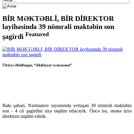
BİR MƏKTƏBLİ, BİR DİREKTOR
layihəsində 39 nömrəli məktəbin son
Featured
şagirdi
Ülviyyə Əbülfəzqızı, “Ədəbiyyat və incəsənət”
Bakı şəhəri, Nərimanov rayonunda yerləşən 39 nömrəli məktəbin
son - 4 cü şagirdini sizə təqdim edəcəyik. Öncə isə, ənənə üzrə
direktoru təqdim edirik.