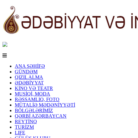
ANA SƏHİFƏ
GÜNDƏM
QIZIL ALMA
ƏDƏBİYYAT
KİNO VƏ TEATR
MUSİQİ, MODA
RƏSSAMLIQ, FOTO
MÜTALİƏ MƏDƏNİYYƏTİ
BÖLGƏLƏRİMİZ
QƏRBİ AZƏRBAYCAN
REYTİNQ
TURİZM
LIFE