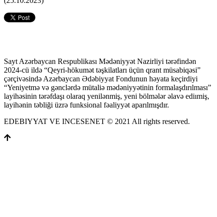
(25.10.2023)
Sayt Azərbaycan Respublikası Mədəniyyət Nazirliyi tərəfindən
2024-cü ildə “Qeyri-hökumət təşkilatları üçün qrant müsabiqəsi”
çərçivəsində Azərbaycan Ədəbiyyat Fondunun həyata keçirdiyi
“Yeniyetmə və gənclərdə mütaliə mədəniyyətinin formalaşdırılması”
layihəsinin tərəfdaşı olaraq yenilənmiş, yeni bölmələr əlavə ediımiş,
layihənin təbliği üzrə funksional fəaliyyət aparılmışdır.
EDEBIYYAT VE INCESENET © 2021 All rights reserved.