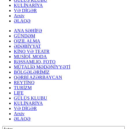
GÜLÜŞ KLUBU
KULİNARİYA
VƏ DİGƏR
Arxiv
ƏLAQƏ
ANA SƏHİFƏ
GÜNDƏM
QIZIL ALMA
ƏDƏBİYYAT
KİNO VƏ TEATR
MUSİQİ, MODA
RƏSSAMLIQ, FOTO
MÜTALİƏ MƏDƏNİYYƏTİ
BÖLGƏLƏRİMİZ
QƏRBİ AZƏRBAYCAN
REYTİNQ
TURİZM
LIFE
GÜLÜŞ KLUBU
KULİNARİYA
VƏ DİGƏR
Arxiv
ƏLAQƏ