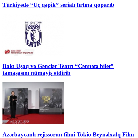
Türkiyədə “Üç qəpik” serialı fırtına qoparıb
Bakı Uşaq və Gənclər Teatrı “Cənnətə bilet”
tamaşasını nümayiş etdirib
Azərbaycanlı rejissorun filmi Tokio Beynəlxalq Film