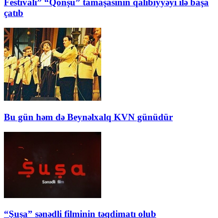
Festivalı” “Qonşu” tamaşasının qalibiyyəyi ilə başa
çatıb
Bu gün həm də Beynəlxalq KVN günüdür
“Şuşa” sənədli filminin təqdimatı olub