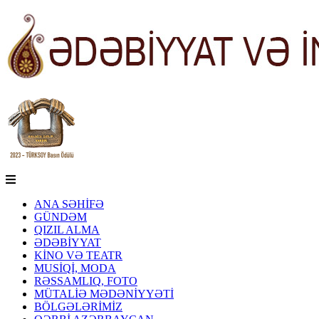
ANA SƏHİFƏ
GÜNDƏM
QIZIL ALMA
ƏDƏBİYYAT
KİNO VƏ TEATR
MUSİQİ, MODA
RƏSSAMLIQ, FOTO
MÜTALİƏ MƏDƏNİYYƏTİ
BÖLGƏLƏRİMİZ