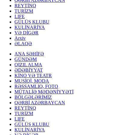
QƏRBİ AZƏRBAYCAN
REYTİNQ
TURİZM
LIFE
GÜLÜŞ KLUBU
KULİNARİYA
VƏ DİGƏR
Arxiv
ƏLAQƏ
ANA SƏHİFƏ
GÜNDƏM
QIZIL ALMA
ƏDƏBİYYAT
KİNO VƏ TEATR
MUSİQİ, MODA
RƏSSAMLIQ, FOTO
MÜTALİƏ MƏDƏNİYYƏTİ
BÖLGƏLƏRİMİZ
QƏRBİ AZƏRBAYCAN
REYTİNQ
TURİZM
LIFE
GÜLÜŞ KLUBU
KULİNARİYA