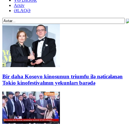
VƏ DİGƏR
Arxiv
ƏLAQƏ
Bir daha Kosovo kinosunun triumfu ilə nəticələnən
Tokio kinofestivalının yekunları barədə