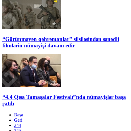
“Görünməyən qəhrəmanlar” silsiləsindən sənədli
filmlərin nümayişi davam edir
“4.4 Qısa Tamaşalar Festivalı”nda nümayişlər başa
çatdı
Başa
Geri
244
245