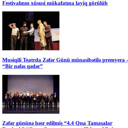
Festivalının xüsusi mükafatına layiq görülüb
Musiqili Teatrda Zəfər Günü münasibətilə premyera -
“Bir nəfəs qədər”
Zəfər gününə həsr edilmiş “4.4 Qısa Tamaşalar