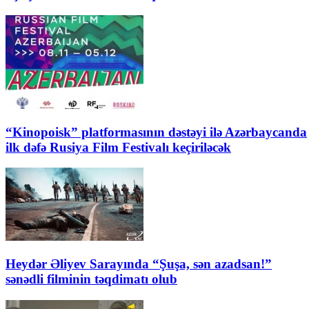
“Kinopoisk” platformasının dəstəyi ilə Azərbaycanda
ilk dəfə Rusiya Film Festivalı keçiriləcək
Heydər Əliyev Sarayında “Şuşa, sən azadsan!”
sənədli filminin təqdimatı olub