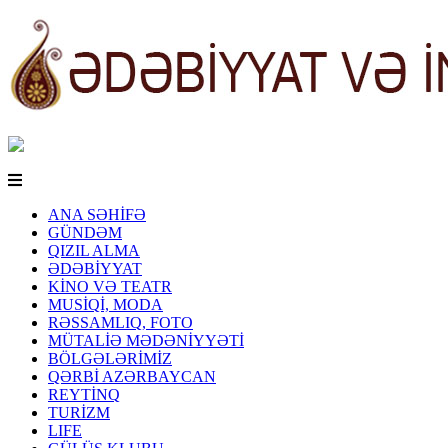
ANA SƏHİFƏ
GÜNDƏM
QIZIL ALMA
ƏDƏBİYYAT
KİNO VƏ TEATR
MUSİQİ, MODA
RƏSSAMLIQ, FOTO
MÜTALİƏ MƏDƏNİYYƏTİ
BÖLGƏLƏRİMİZ
QƏRBİ AZƏRBAYCAN
REYTİNQ
TURİZM
LIFE