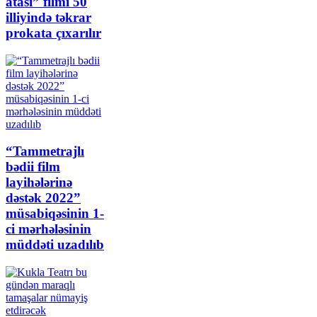
atası” filmi 50
illiyində təkrar
prokata çıxarılır
“Tammetrajlı
bədii film
layihələrinə
dəstək 2022”
müsabiqəsinin 1-
ci mərhələsinin
müddəti uzadılıb