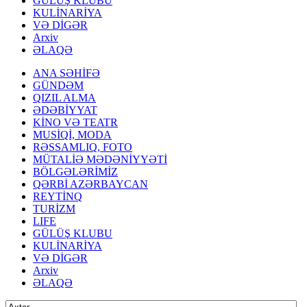
GÜLÜŞ KLUBU
KULİNARİYA
VƏ DİGƏR
Arxiv
ƏLAQƏ
ANA SƏHİFƏ
GÜNDƏM
QIZIL ALMA
ƏDƏBİYYAT
KİNO VƏ TEATR
MUSİQİ, MODA
RƏSSAMLIQ, FOTO
MÜTALİƏ MƏDƏNİYYƏTİ
BÖLGƏLƏRİMİZ
QƏRBİ AZƏRBAYCAN
REYTİNQ
TURİZM
LIFE
GÜLÜŞ KLUBU
KULİNARİYA
VƏ DİGƏR
Arxiv
ƏLAQƏ