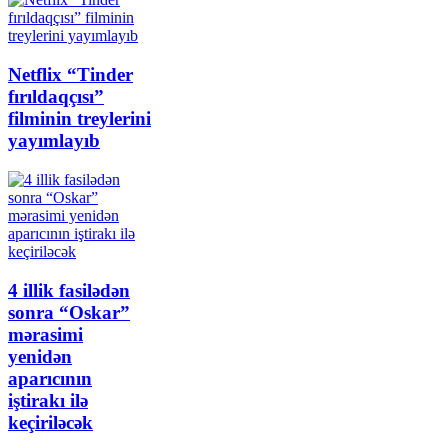
Netflix “Tinder
fırıldaqçısı”
filminin treylerini
yayımlayıb
4 illik fasilədən
sonra “Oskar”
mərasimi
yenidən
aparıcının
iştirakı ilə
keçiriləcək