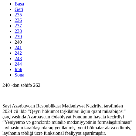
Başa
Geri
235
236
237
238
239
240
241
242
243
244
İrəli
Sona
240 -dən səhifə 262
Sayt Azərbaycan Respublikası Mədəniyyət Nazirliyi tərəfindən
2024-cü ildə “Qeyri-hökumət təşkilatları üçün qrant müsabiqəsi”
çərçivəsində Azərbaycan Ədəbiyyat Fondunun həyata keçirdiyi
“Yeniyetmə və gənclərdə mütaliə mədəniyyətinin formalaşdırılması”
layihəsinin tərəfdaşı olaraq yenilənmiş, yeni bölmələr əlavə ediımiş,
layihənin təbliği üzrə funksional fəaliyyət aparılmışdır.