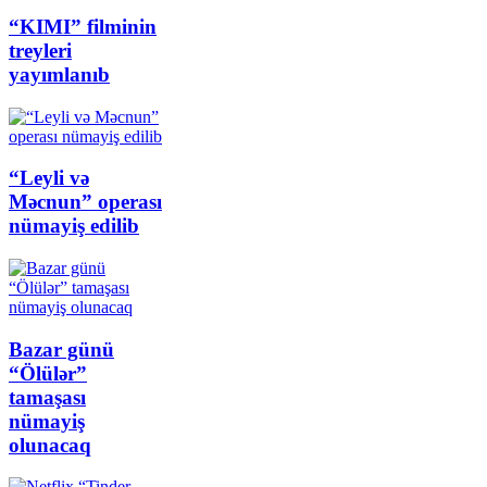
“KIMI” filminin
treyleri
yayımlanıb
“Leyli və
Məcnun” operası
nümayiş edilib
Bazar günü
“Ölülər”
tamaşası
nümayiş
olunacaq