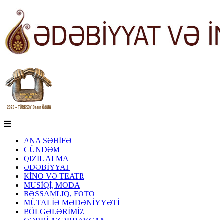
ANA SƏHİFƏ
GÜNDƏM
QIZIL ALMA
ƏDƏBİYYAT
KİNO VƏ TEATR
MUSİQİ, MODA
RƏSSAMLIQ, FOTO
MÜTALİƏ MƏDƏNİYYƏTİ
BÖLGƏLƏRİMİZ