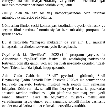
cəmiyyətdəki rolu, məişət zorakılığı və gender kontekstində digər
münasib mövzular hər hansı şəkildə vurğulanır.
Əlilliyi olan və hər bir yaş kateqoriyasından olan insanlar
müsabiqəyə müraciət edə bilərlər.
Göndərilən filmlər seçki komissiyası tərəfindən dəyərləndiriləcək və
seçilən filmlər müxtəlif nominasiyalar üzrə müsabiqə proqramında
iştirak edəcək.
Bu il festivalda “tamaşaçı mükafatı” da yer alır. Bu mükafat
tamaşaçılar tərəfindən səsvermə yolu ilə seçiləcək.
Qeyd edək ki, “Sevilfest”in 2022-ci il proqramı çərçivəsində
Almaniyanın “goEast” film festivalı ilə əməkdaşlıq nəticəsində
festivalın ötən ilki qalibi “goEast” festivalı nəzdində keçirilən “East-
West Talent Lab”da iştirak haqqı qazanıb.
Adını Cəfər Cabbarlının “Sevil” pyesindən götürmüş Sevil
Beynəlxalq Qadın Sənədli Film Festivalı 2020-ci ilin sentyabrında
fəaliyyətə başlayıb. Festival müstəqil yerli sənədli film sahəsinin
inkişafına töhfə vermək, sənədli film üzrə yerli və xarici peşəkarlar
arasında təcrübə mübadiləsi üçün platforma yaratmaq, yeni yerli
sənədli filmlərin, eləcə də beynəlxalq müştərək məhsulların
yaradılmasını təşviq etmək, eyni zamanda, sənədli filmlər vasitəsilə
gender məsələlərinə diqqət çəkmək məqsədilə yaradılıb.