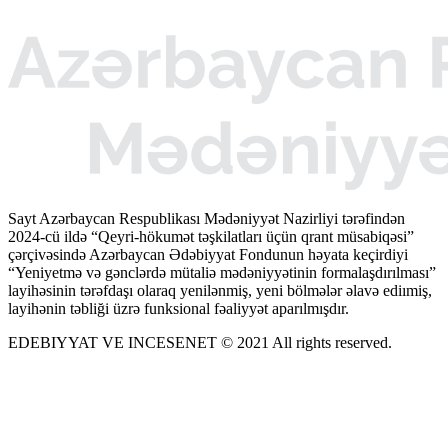
Sayt Azərbaycan Respublikası Mədəniyyət Nazirliyi tərəfindən
2024-cü ildə “Qeyri-hökumət təşkilatları üçün qrant müsabiqəsi”
çərçivəsində Azərbaycan Ədəbiyyat Fondunun həyata keçirdiyi
“Yeniyetmə və gənclərdə mütaliə mədəniyyətinin formalaşdırılması”
layihəsinin tərəfdaşı olaraq yenilənmiş, yeni bölmələr əlavə ediımiş,
layihənin təbliği üzrə funksional fəaliyyət aparılmışdır.
EDEBIYYAT VE INCESENET © 2021 All rights reserved.