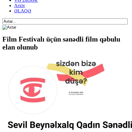
VƏ DİGƏR
Arxiv
ƏLAQƏ
Film Festivalı üçün sənədli film qəbulu
elan olunub