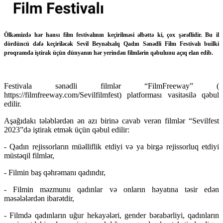
Ölkəmizdə hər hansı film festivalının keçirilməsi əlbəttə ki, çox şərəflidir. Bu il
dördüncü dəfə keçiriləcək Sevil Beynəlxalq Qadın Sənədli Film Festivalı builki
proqramda iştirak üçün dünyanın hər yerindən filmlərin qəbulunu açıq elan edib.
Festivala sənədli filmlər “FilmFreeway” (
https://filmfreeway.com/Sevilfilmfest) platforması vasitəsilə qəbul
edilir.
Aşağıdakı tələblərdən ən azı birinə cavab verən filmlər “Sevilfest
2023”də iştirak etmək üçün qəbul edilir:
- Qadın rejissorların müəlliflik etdiyi və ya birgə rejissorluq etdiyi
müstəqil filmlər,
- Filmin baş qəhrəmanı qadındır,
- Filmin məzmunu qadınlar və onların həyatına təsir edən
məsələlərdən ibarətdir,
- Filmdə qadınların uğur hekayələri, gender bərabərliyi, qadınların