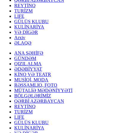
QƏRBİ AZƏRBAYCAN
REYTİNQ
TURİZM
LIFE
GÜLÜŞ KLUBU
KULİNARİYA
VƏ DİGƏR
Arxiv
ƏLAQƏ
ANA SƏHİFƏ
GÜNDƏM
QIZIL ALMA
ƏDƏBİYYAT
KİNO VƏ TEATR
MUSİQİ, MODA
RƏSSAMLIQ, FOTO
MÜTALİƏ MƏDƏNİYYƏTİ
BÖLGƏLƏRİMİZ
QƏRBİ AZƏRBAYCAN
REYTİNQ
TURİZM
LIFE
GÜLÜŞ KLUBU
KULİNARİYA