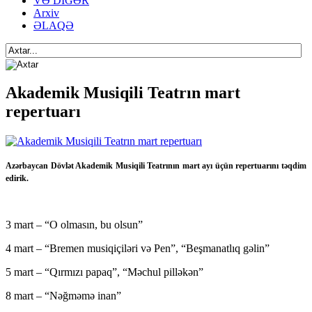
VƏ DİGƏR
Arxiv
ƏLAQƏ
Akademik Musiqili Teatrın mart
repertuarı
Azərbaycan Dövlət Akademik Musiqili Teatrının mart ayı üçün repertuarını təqdim
edirik.
3 mart – “O olmasın, bu olsun”
4 mart – “Bremen musiqiçiləri və Pen”, “Beşmanatlıq gəlin”
5 mart – “Qırmızı papaq”, “Məchul pilləkən”
8 mart – “Nəğməmə inan”