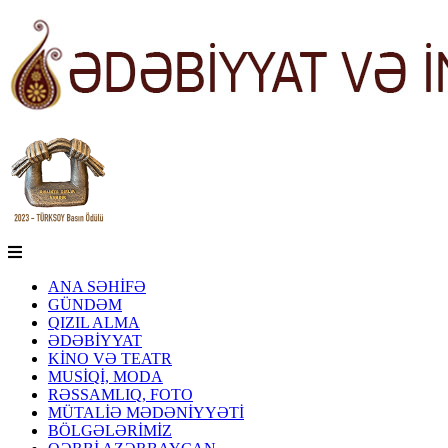
ANA SƏHİFƏ
GÜNDƏM
QIZIL ALMA
ƏDƏBİYYAT
KİNO VƏ TEATR
MUSİQİ, MODA
RƏSSAMLIQ, FOTO
MÜTALİƏ MƏDƏNİYYƏTİ
BÖLGƏLƏRİMİZ