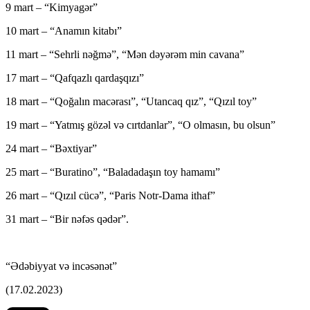
9 mart – “Kimyagər”
10 mart – “Anamın kitabı”
11 mart – “Sehrli nəğmə”, “Mən dəyərəm min cavana”
17 mart – “Qafqazlı qardaşqızı”
18 mart – “Qoğalın macərası”, “Utancaq qız”, “Qızıl toy”
19 mart – “Yatmış gözəl və cırtdanlar”, “O olmasın, bu olsun”
24 mart – “Bəxtiyar”
25 mart – “Buratino”, “Baladadaşın toy hamamı”
26 mart – “Qızıl cücə”, “Paris Notr-Dama ithaf”
31 mart – “Bir nəfəs qədər”.
“Ədəbiyyat və incəsənət”
(17.02.2023)