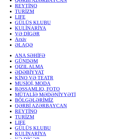
QƏRBİ AZƏRBAYCAN
REYTİNQ
TURİZM
LIFE
GÜLÜŞ KLUBU
KULİNARİYA
VƏ DİGƏR
Arxiv
ƏLAQƏ
ANA SƏHİFƏ
GÜNDƏM
QIZIL ALMA
ƏDƏBİYYAT
KİNO VƏ TEATR
MUSİQİ, MODA
RƏSSAMLIQ, FOTO
MÜTALİƏ MƏDƏNİYYƏTİ
BÖLGƏLƏRİMİZ
QƏRBİ AZƏRBAYCAN
REYTİNQ
TURİZM
LIFE
GÜLÜŞ KLUBU
KULİNARİYA