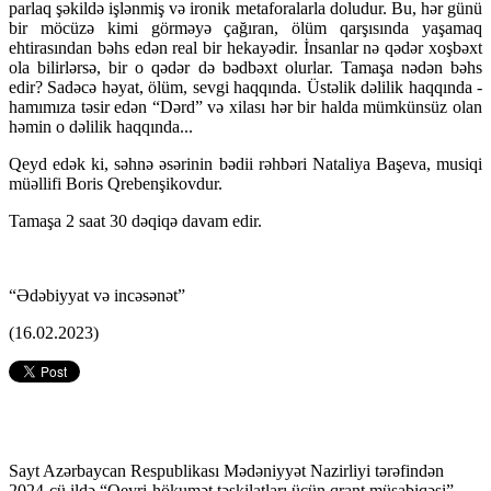
parlaq şəkildə işlənmiş və ironik metaforalarla doludur. Bu, hər günü
bir möcüzə kimi görməyə çağıran, ölüm qarşısında yaşamaq
ehtirasından bəhs edən real bir hekayədir. İnsanlar nə qədər xoşbəxt
ola bilirlərsə, bir o qədər də bədbəxt olurlar. Tamaşa nədən bəhs
edir? Sadəcə həyat, ölüm, sevgi haqqında. Üstəlik dəlilik haqqında -
hamımıza təsir edən “Dərd” və xilası hər bir halda mümkünsüz olan
həmin o dəlilik haqqında...
Qeyd edək ki, səhnə əsərinin bədii rəhbəri Nataliya Başeva, musiqi
müəllifi Boris Qrebenşikovdur.
Tamaşa 2 saat 30 dəqiqə davam edir.
“Ədəbiyyat və incəsənət”
(16.02.2023)
Sayt Azərbaycan Respublikası Mədəniyyət Nazirliyi tərəfindən
2024-cü ildə “Qeyri-hökumət təşkilatları üçün qrant müsabiqəsi”