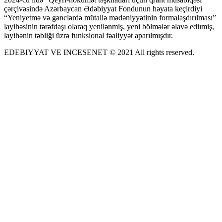
çərçivəsində Azərbaycan Ədəbiyyat Fondunun həyata keçirdiyi
“Yeniyetmə və gənclərdə mütaliə mədəniyyətinin formalaşdırılması”
layihəsinin tərəfdaşı olaraq yenilənmiş, yeni bölmələr əlavə ediımiş,
layihənin təbliği üzrə funksional fəaliyyət aparılmışdır.
EDEBIYYAT VE INCESENET © 2021 All rights reserved.