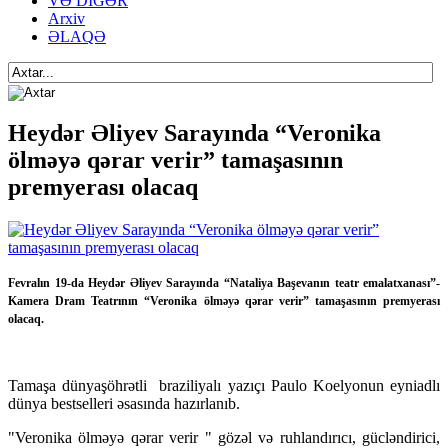
VƏ DİGƏR
Arxiv
ƏLAQƏ
Heydər Əliyev Sarayında “Veronika
ölməyə qərar verir” tamaşasının
premyerası olacaq
Fevralın 19-da Heydər Əliyev Sarayında “Nataliya Başevanın teatr emalatxanası”-
Kamera Dram Teatrının “Veronika ölməyə qərar verir” tamaşasının premyerası
olacaq.
Tamaşa dünyaşöhrətli braziliyalı yazıçı Paulo Koelyonun eyniadlı
dünya bestselleri əsasında hazırlanıb.
"Veronika ölməyə qərar verir " gözəl və ruhlandırıcı, gücləndirici,