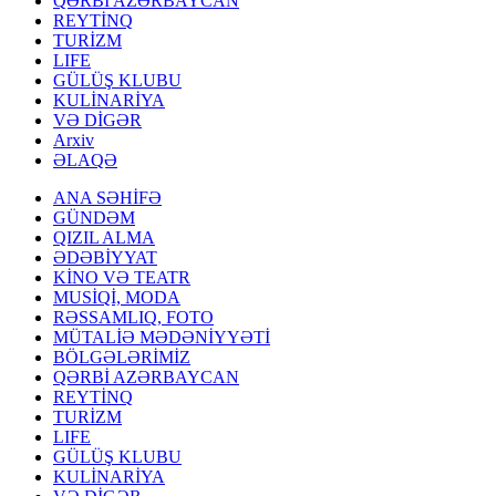
QƏRBİ AZƏRBAYCAN
REYTİNQ
TURİZM
LIFE
GÜLÜŞ KLUBU
KULİNARİYA
VƏ DİGƏR
Arxiv
ƏLAQƏ
ANA SƏHİFƏ
GÜNDƏM
QIZIL ALMA
ƏDƏBİYYAT
KİNO VƏ TEATR
MUSİQİ, MODA
RƏSSAMLIQ, FOTO
MÜTALİƏ MƏDƏNİYYƏTİ
BÖLGƏLƏRİMİZ
QƏRBİ AZƏRBAYCAN
REYTİNQ
TURİZM
LIFE
GÜLÜŞ KLUBU
KULİNARİYA