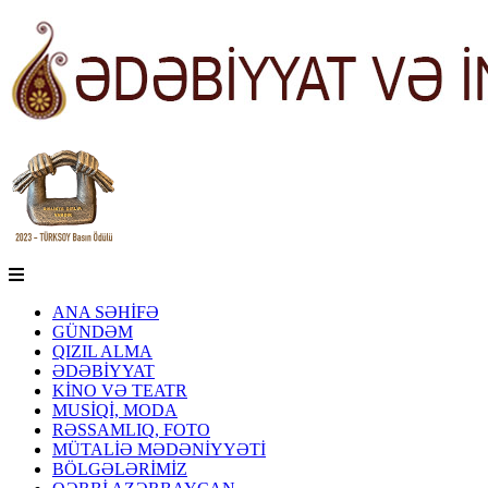
ANA SƏHİFƏ
GÜNDƏM
QIZIL ALMA
ƏDƏBİYYAT
KİNO VƏ TEATR
MUSİQİ, MODA
RƏSSAMLIQ, FOTO
MÜTALİƏ MƏDƏNİYYƏTİ
BÖLGƏLƏRİMİZ