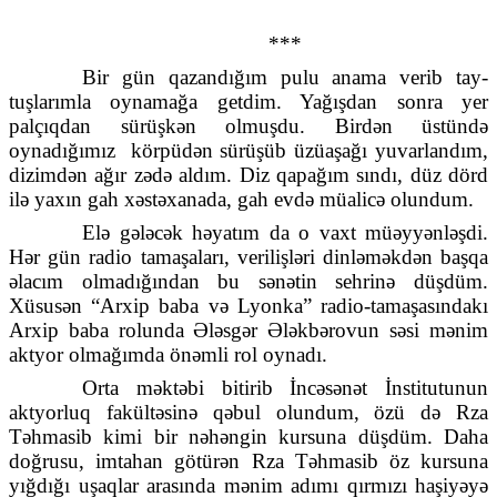
***
Bir gün qazandığım pulu anama verib tay-
tuşlarımla oynamağa getdim. Yağışdan sonra yer
palçıqdan sürüşkən olmuşdu. Birdən üstündə
oynadığımız
körpüdən sürüşüb üzüaşağı yuvarlandım,
dizimdən ağır zədə aldım. Diz qapağım sındı, düz dörd
ilə yaxın gah xəstəxanada, gah evdə müalicə olundum.
Elə gələcək həyatım da o vaxt müəyyənləşdi.
Hər gün radio tamaşaları, verilişləri dinləməkdən başqa
əlacım olmadığından bu sənətin sehrinə düşdüm.
Xüsusən “Arxip baba və Lyonka” radio-tamaşasındakı
Arxip baba rolunda Ələsgər Ələkbərovun səsi mənim
aktyor olmağımda önəmli rol oynadı.
Orta məktəbi bitirib İncəsənət İnstitutunun
aktyorluq fakültəsinə qəbul olundum, özü də Rza
Təhmasib kimi bir nəhəngin kursuna düşdüm. Daha
doğrusu, imtahan götürən Rza Təhmasib öz kursuna
yığdığı uşaqlar arasında mənim adımı qırmızı haşiyəyə