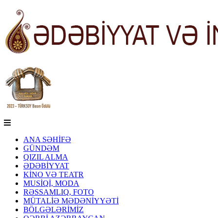
ANA SƏHİFƏ
GÜNDƏM
QIZIL ALMA
ƏDƏBİYYAT
KİNO VƏ TEATR
MUSİQİ, MODA
RƏSSAMLIQ, FOTO
MÜTALİƏ MƏDƏNİYYƏTİ
BÖLGƏLƏRİMİZ