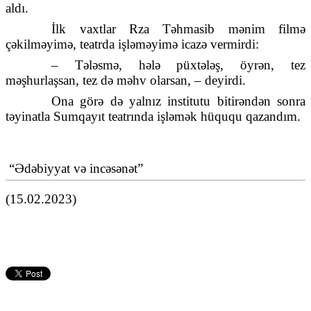
aldı.
İlk vaxtlar Rza Təhmasib mənim filmə
çəkilməyimə, teatrda işləməyimə icazə vermirdi:
– Tələsmə, hələ püxtələş, öyrən, tez
məşhurlaşsan, tez də məhv olarsan, – deyirdi.
Ona görə də yalnız institutu bitirəndən sonra
təyinatla Sumqayıt teatrında işləmək hüququ qazandım.
“Ədəbiyyat və incəsənət”
(15.02.2023)