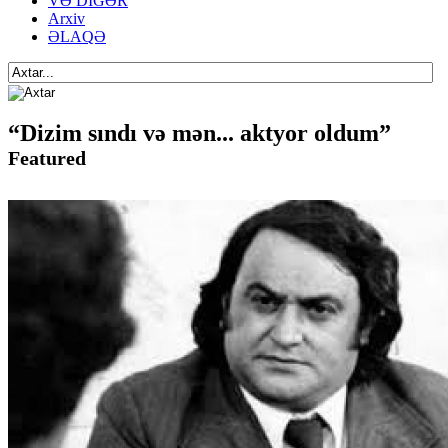
VƏ DİGƏR
Arxiv
ƏLAQƏ
“Dizim sındı və mən... aktyor oldum”
Featured