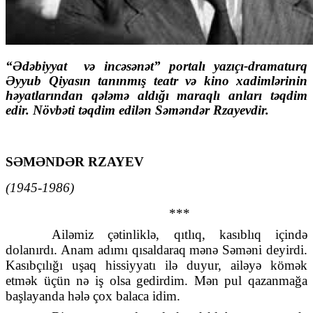
“Ədəbiyyat və incəsənət” portalı yazıçı-dramaturq
Əyyub Qiyasın tanınmış teatr və kino xadimlərinin
həyatlarından qələmə aldığı maraqlı anları təqdim
edir. Növbəti təqdim edilən Səməndər Rzayevdir.
SƏMƏNDƏR RZAYEV
(1945-1986)
***
Ailəmiz çətinliklə, qıtlıq, kasıblıq içində
dolanırdı. Anam adımı qısaldaraq mənə Səməni deyirdi.
Kasıbçılığı uşaq hissiyyatı ilə duyur, ailəyə kömək
etmək üçün nə iş olsa gedirdim. Mən pul qazanmağa
başlayanda hələ çox balaca idim.