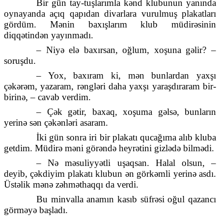
Bir gün tay-tuşlarımla kənd klubunun yanında
oynayanda açıq qapıdan divarlara vurulmuş plakatları
gördüm. Mənin baxışlarım klub müdirəsinin
diqqətindən yayınmadı.
– Niyə elə baxırsan, oğlum, xoşuna gəlir? –
soruşdu.
– Yox, baxıram ki, mən bunlardan yaxşı
çəkərəm, yazaram, rəngləri daha yaxşı yaraşdıraram bir-
birinə, – cavab verdim.
– Çək gətir, baxaq, xoşuma gəlsə, bunların
yerinə sən çəkənləri asaram.
İki gün sonra iri bir plakatı qucağıma alıb kluba
getdim. Müdirə məni görəndə heyrətini gizlədə bilmədi.
– Nə məsuliyyətli uşaqsan. Halal olsun, –
deyib, çəkdiyim plakatı klubun ən görkəmli yerinə asdı.
Üstəlik mənə zəhməthaqqı da verdi.
Bu minvalla anamın kasıb süfrəsi oğul qazancı
görməyə başladı.