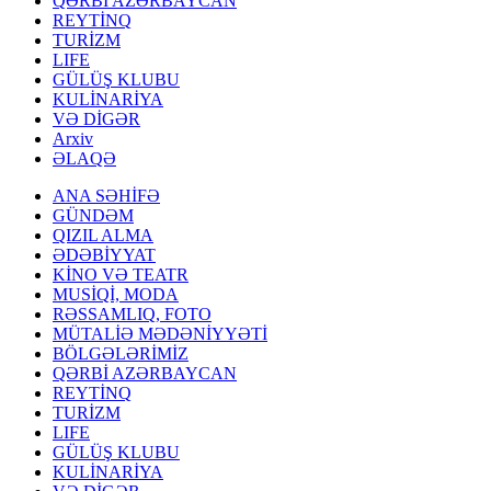
QƏRBİ AZƏRBAYCAN
REYTİNQ
TURİZM
LIFE
GÜLÜŞ KLUBU
KULİNARİYA
VƏ DİGƏR
Arxiv
ƏLAQƏ
ANA SƏHİFƏ
GÜNDƏM
QIZIL ALMA
ƏDƏBİYYAT
KİNO VƏ TEATR
MUSİQİ, MODA
RƏSSAMLIQ, FOTO
MÜTALİƏ MƏDƏNİYYƏTİ
BÖLGƏLƏRİMİZ
QƏRBİ AZƏRBAYCAN
REYTİNQ
TURİZM
LIFE
GÜLÜŞ KLUBU
KULİNARİYA