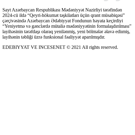
Sayt Azərbaycan Respublikası Mədəniyyət Nazirliyi tərəfindən
2024-cü ildə “Qeyri-hökumət təşkilatları üçün qrant müsabiqəsi”
çərçivəsində Azərbaycan Ədəbiyyat Fondunun həyata keçirdiyi
“Yeniyetmə və gənclərdə mütaliə mədəniyyətinin formalaşdırılması”
layihəsinin tərəfdaşı olaraq yenilənmiş, yeni bölmələr əlavə ediımiş,
layihənin təbliği üzrə funksional fəaliyyət aparılmışdır.
EDEBIYYAT VE INCESENET © 2021 All rights reserved.