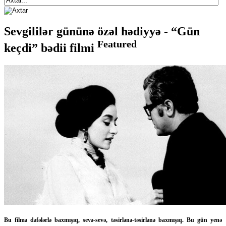
Sevgililər gününə özəl hədiyyə - “Gün
Featured
keçdi” bədii filmi
Bu filmə dəfələrlə baxmışıq, sevə-sevə, təsirlənə-təsirlənə baxmışıq. Bu gün yenə