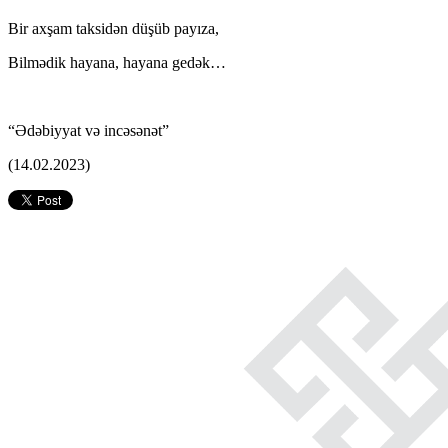
Bir axşam taksidən düşüb payıza,
Bilmədik hayana, hayana gedək…
“Ədəbiyyat və incəsənət”
(14.02.2023)