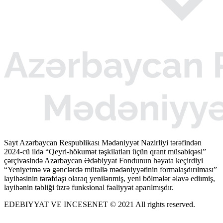
Sayt Azərbaycan Respublikası Mədəniyyət Nazirliyi tərəfindən
2024-cü ildə “Qeyri-hökumət təşkilatları üçün qrant müsabiqəsi”
çərçivəsində Azərbaycan Ədəbiyyat Fondunun həyata keçirdiyi
“Yeniyetmə və gənclərdə mütaliə mədəniyyətinin formalaşdırılması”
layihəsinin tərəfdaşı olaraq yenilənmiş, yeni bölmələr əlavə ediımiş,
layihənin təbliği üzrə funksional fəaliyyət aparılmışdır.
EDEBIYYAT VE INCESENET © 2021 All rights reserved.