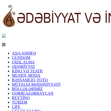
ANA SƏHİFƏ
GÜNDƏM
QIZIL ALMA
ƏDƏBİYYAT
KİNO VƏ TEATR
MUSİQİ, MODA
RƏSSAMLIQ, FOTO
MÜTALİƏ MƏDƏNİYYƏTİ
BÖLGƏLƏRİMİZ
QƏRBİ AZƏRBAYCAN
REYTİNQ
TURİZM
LIFE