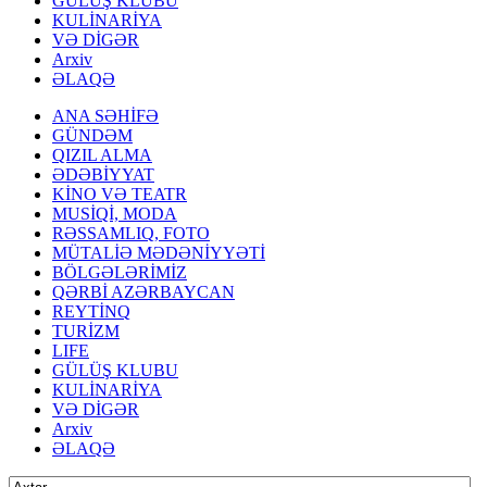
GÜLÜŞ KLUBU
KULİNARİYA
VƏ DİGƏR
Arxiv
ƏLAQƏ
ANA SƏHİFƏ
GÜNDƏM
QIZIL ALMA
ƏDƏBİYYAT
KİNO VƏ TEATR
MUSİQİ, MODA
RƏSSAMLIQ, FOTO
MÜTALİƏ MƏDƏNİYYƏTİ
BÖLGƏLƏRİMİZ
QƏRBİ AZƏRBAYCAN
REYTİNQ
TURİZM
LIFE
GÜLÜŞ KLUBU
KULİNARİYA
VƏ DİGƏR
Arxiv
ƏLAQƏ