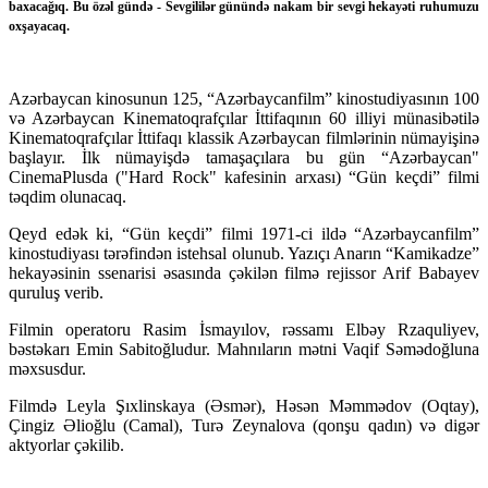
baxacağıq. Bu özəl gündə - Sevgililər günündə nakam bir sevgi hekayəti ruhumuzu
oxşayacaq.
Azərbaycan kinosunun 125, “Azərbaycanfilm” kinostudiyasının 100
və Azərbaycan Kinematoqrafçılar İttifaqının 60 illiyi münasibətilə
Kinematoqrafçılar İttifaqı klassik Azərbaycan filmlərinin nümayişinə
başlayır. İlk nümayişdə tamaşaçılara bu gün “Azərbaycan"
CinemaPlusda ("Hard Rock" kafesinin arxası) “Gün keçdi” filmi
təqdim olunacaq.
Qeyd edək ki, “Gün keçdi” filmi 1971-ci ildə “Azərbaycanfilm”
kinostudiyası tərəfindən istehsal olunub. Yazıçı Anarın “Kamikadze”
hekayəsinin ssenarisi əsasında çəkilən filmə rejissor Arif Babayev
quruluş verib.
Filmin operatoru Rasim İsmayılov, rəssamı Elbəy Rzaquliyev,
bəstəkarı Emin Sabitoğludur. Mahnıların mətni Vaqif Səmədoğluna
məxsusdur.
Filmdə Leyla Şıxlinskaya (Əsmər), Həsən Məmmədov (Oqtay),
Çingiz Əlioğlu (Camal), Turə Zeynalova (qonşu qadın) və digər
aktyorlar çəkilib.