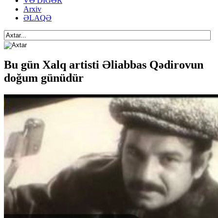
VƏ DİGƏR
Arxiv
ƏLAQƏ
Bu gün Xalq artisti Əliabbas Qədirovun
doğum günüdür