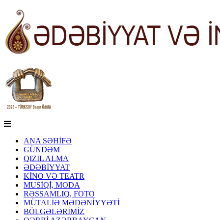
ANA SƏHİFƏ
GÜNDƏM
QIZIL ALMA
ƏDƏBİYYAT
KİNO VƏ TEATR
MUSİQİ, MODA
RƏSSAMLIQ, FOTO
MÜTALİƏ MƏDƏNİYYƏTİ
BÖLGƏLƏRİMİZ