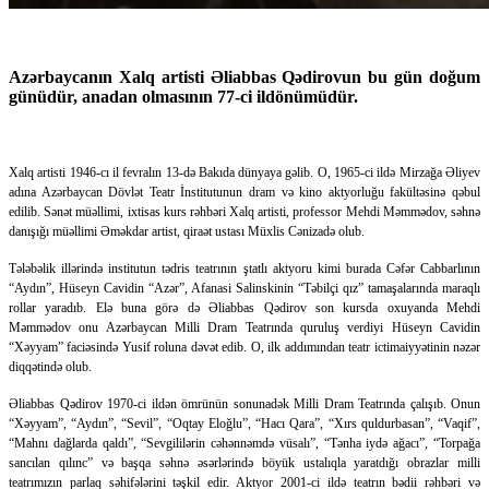
Azərbaycanın Xalq artisti Əliabbas Qədirovun bu gün doğum
günüdür, anadan olmasının 77-ci ildönümüdür.
Xalq artisti 1946-cı il fevralın 13-də Bakıda dünyaya gəlib. O, 1965-ci ildə Mirzağa Əliyev
adına Azərbaycan Dövlət Teatr İnstitutunun dram və kino aktyorluğu fakültəsinə qəbul
edilib. Sənət müəllimi, ixtisas kurs rəhbəri Xalq artisti, professor Mehdi Məmmədov, səhnə
danışığı müəllimi Əməkdar artist, qiraət ustası Müxlis Cənizadə olub.
Tələbəlik illərində institutun tədris teatrının ştatlı aktyoru kimi burada Cəfər Cabbarlının
“Aydın”, Hüseyn Cavidin “Azər”, Afanasi Salinskinin “Təbilçi qız” tamaşalarında maraqlı
rollar yaradıb. Elə buna görə də Əliabbas Qədirov son kursda oxuyanda Mehdi
Məmmədov onu Azərbaycan Milli Dram Teatrında quruluş verdiyi Hüseyn Cavidin
“Xəyyam” faciəsində Yusif roluna dəvət edib. O, ilk addımından teatr ictimaiyyətinin nəzər
diqqətində olub.
Əliabbas Qədirov 1970-ci ildən ömrünün sonunadək Milli Dram Teatrında çalışıb. Onun
“Xəyyam”, “Aydın”, “Sevil”, “Oqtay Eloğlu”, “Hacı Qara”, “Xırs quldurbasan”, “Vaqif”,
“Mahnı dağlarda qaldı”, “Sevgililərin cəhənnəmdə vüsalı”, “Tənha iydə ağacı”, “Torpağa
sancılan qılınc” və başqa səhnə əsərlərində böyük ustalıqla yaratdığı obrazlar milli
teatrımızın parlaq səhifələrini təşkil edir. Aktyor 2001-ci ildə teatrın bədii rəhbəri və