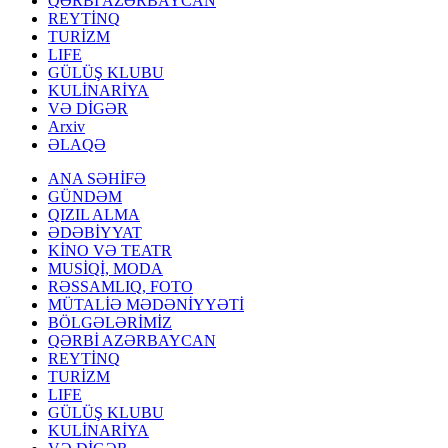
QƏRBİ AZƏRBAYCAN
REYTİNQ
TURİZM
LIFE
GÜLÜŞ KLUBU
KULİNARİYA
VƏ DİGƏR
Arxiv
ƏLAQƏ
ANA SƏHİFƏ
GÜNDƏM
QIZIL ALMA
ƏDƏBİYYAT
KİNO VƏ TEATR
MUSİQİ, MODA
RƏSSAMLIQ, FOTO
MÜTALİƏ MƏDƏNİYYƏTİ
BÖLGƏLƏRİMİZ
QƏRBİ AZƏRBAYCAN
REYTİNQ
TURİZM
LIFE
GÜLÜŞ KLUBU
KULİNARİYA