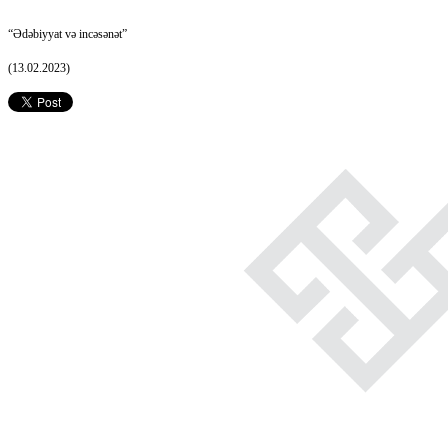
“Ədəbiyyat və incəsənət”
(13.02.2023)