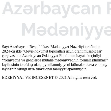
Sayt Azərbaycan Respublikası Mədəniyyət Nazirliyi tərəfindən
2024-cü ildə “Qeyri-hökumət təşkilatları üçün qrant müsabiqəsi”
çərçivəsində Azərbaycan Ədəbiyyat Fondunun həyata keçirdiyi
“Yeniyetmə və gənclərdə mütaliə mədəniyyətinin formalaşdırılması”
layihəsinin tərəfdaşı olaraq yenilənmiş, yeni bölmələr əlavə ediımiş,
layihənin təbliği üzrə funksional fəaliyyət aparılmışdır.
EDEBIYYAT VE INCESENET © 2021 All rights reserved.