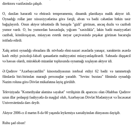
direktoru vəzifəsində çalışıb.
O, daxilən hərarətli və ehtiraslı temperamentə, dinamik plastikaya malik aktyor idi.
Oynadığı rollar janr xüsusiyyətlərinə görə fərqli, əlvan və bədii cəhətdən bitkin təsir
bağışlayırdı. Onun aktyor təbiətində ilk baxışda "gizli" görünən, ancaq duzlu və cazibəli
yumor vardı. O, bu yumordan həssaslıqla, yığcam "xəsisliklə", lakin bədii məziyyətləri
cazibəli, könüloxşayan, müəyyən estetik meyar çərçivəsində peşəkar görünən bacarıqla
istifadə edirdi.
Xalq artisti oynadığı obrazlara ilk növbədə elmi-nəzəri əsaslarla yanaşır, xarakterin əsərdə
kəsb etdiyi psixoloji-fəlsəfi qənaətlərin mahiyyətini müəyyənləşdirərdi. Səhnədə diqqətcil
və həssas olardı, mürəkkəb mizanlar toplusunda oynamağı xoşlayan aktyor idi.
Ə.Qədirov “Azərbaycanfilm” kinostudiyasının istehsal etdiyi 62 bədii və tammetrajlı
filmlərdə biri-birindən maraqlı personajlar yaradıb. "Sevinc buxtası" filmində oynadığı
Nazim roluna görə Dövlət mükafatına layiq görülüb.
Televiziyada "Komediyalar aləminə səyahət" verilişinin ilk aparıcısı olan Əliabbas Qədirov
uzun illər pedaqoji fəaliyyətlə də məşğul olub, Azərbaycan Dövlət Mədəniyyət və İncəsənət
Universitetində dərs deyib.
Aktyor 2006-cı il martın 8-də 60 yaşında leykemiya xəstəliyindən dünyasını dəyişib.
Ruhu şad olsun!