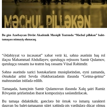
Bu gün Azərbaycan Dövlət Akademik Musiqili Teatrında “Məchul pilləkən” balet-
tamaşası nümayiş olunacaq.
“Ədəbiyyat və incəsənət” xəbər verir ki, səhnə əsərinin baş rol
ifaçısı Məhəmməd Abdullayev, quruluşçu rejissoru Samir Qulamov,
quruluşçu rəssamı isə teatrın baş rəssamı Vüsal Rəhimdir.
Səhnə əsərində xarici bəstəkarların musiqilərindən, eyni zamanda,
Əməkdar artist Sevda Ələkbərzadənin ifasında “Getmə-getmə”
mahnısından istifadə edilib.
Tamaşada, həmçinin Samir Qulamovun ifasında Xalq şairi Ramiz
Rövşənin şeirlərindən ibarət kompozisiya səsləndiriləcək.
Bu tamaşa didaktikdir, gənclərə bir örnək və ismarış xarakteri
daşıyan bu balet-tamaşanın süjet xəttində pis vərdişlərə düçar olmuş