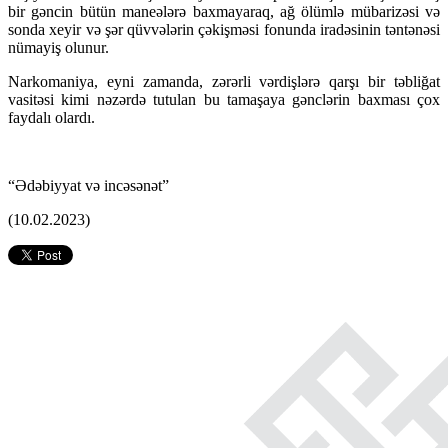
bir gəncin bütün maneələrə baxmayaraq, ağ ölümlə mübarizəsi və
sonda xeyir və şər qüvvələrin çəkişməsi fonunda iradəsinin təntənəsi
nümayiş olunur.
Narkomaniya, eyni zamanda, zərərli vərdişlərə qarşı bir təbliğat
vasitəsi kimi nəzərdə tutulan bu tamaşaya gənclərin baxması çox
faydalı olardı.
“Ədəbiyyat və incəsənət”
(10.02.2023)