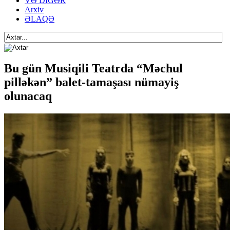
VƏ DİGƏR
Arxiv
ƏLAQƏ
Bu gün Musiqili Teatrda “Məchul
pilləkən” balet-tamaşası nümayiş
olunacaq