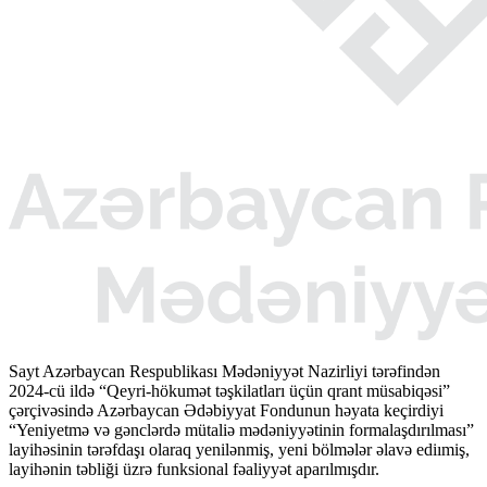
Sayt Azərbaycan Respublikası Mədəniyyət Nazirliyi tərəfindən
2024-cü ildə “Qeyri-hökumət təşkilatları üçün qrant müsabiqəsi”
çərçivəsində Azərbaycan Ədəbiyyat Fondunun həyata keçirdiyi
“Yeniyetmə və gənclərdə mütaliə mədəniyyətinin formalaşdırılması”
layihəsinin tərəfdaşı olaraq yenilənmiş, yeni bölmələr əlavə ediımiş,
layihənin təbliği üzrə funksional fəaliyyət aparılmışdır.