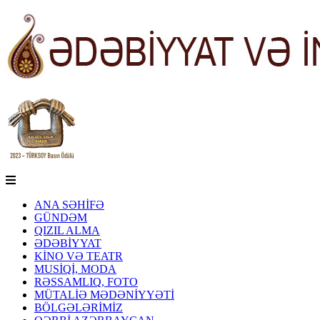
ANA SƏHİFƏ
GÜNDƏM
QIZIL ALMA
ƏDƏBİYYAT
KİNO VƏ TEATR
MUSİQİ, MODA
RƏSSAMLIQ, FOTO
MÜTALİƏ MƏDƏNİYYƏTİ
BÖLGƏLƏRİMİZ