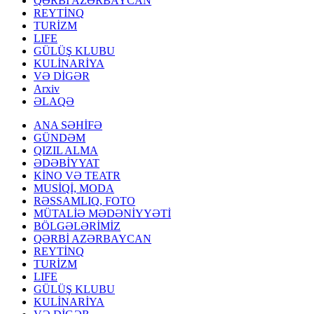
QƏRBİ AZƏRBAYCAN
REYTİNQ
TURİZM
LIFE
GÜLÜŞ KLUBU
KULİNARİYA
VƏ DİGƏR
Arxiv
ƏLAQƏ
ANA SƏHİFƏ
GÜNDƏM
QIZIL ALMA
ƏDƏBİYYAT
KİNO VƏ TEATR
MUSİQİ, MODA
RƏSSAMLIQ, FOTO
MÜTALİƏ MƏDƏNİYYƏTİ
BÖLGƏLƏRİMİZ
QƏRBİ AZƏRBAYCAN
REYTİNQ
TURİZM
LIFE
GÜLÜŞ KLUBU
KULİNARİYA