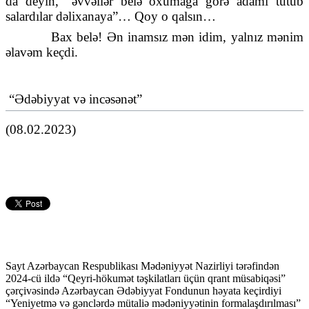
da deyin, “əvvəllər belə oxumağa görə adamı tutub
salardılar dəlixanaya”… Qoy o qalsın…
Bax belə! Ən inamsız mən idim, yalnız mənim
əlavəm keçdi.
“Ədəbiyyat və incəsənət”
(08.02.2023)
Sayt Azərbaycan Respublikası Mədəniyyət Nazirliyi tərəfindən
2024-cü ildə “Qeyri-hökumət təşkilatları üçün qrant müsabiqəsi”
çərçivəsində Azərbaycan Ədəbiyyat Fondunun həyata keçirdiyi
“Yeniyetmə və gənclərdə mütaliə mədəniyyətinin formalaşdırılması”