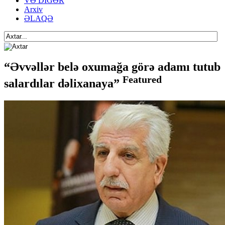
VƏ DİGƏR
Arxiv
ƏLAQƏ
“Əvvəllər belə oxumağa görə adamı tutub
Featured
salardılar dəlixanaya”