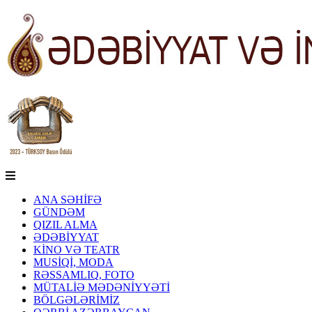
ANA SƏHİFƏ
GÜNDƏM
QIZIL ALMA
ƏDƏBİYYAT
KİNO VƏ TEATR
MUSİQİ, MODA
RƏSSAMLIQ, FOTO
MÜTALİƏ MƏDƏNİYYƏTİ
BÖLGƏLƏRİMİZ