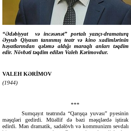
“Ədəbiyyat və incəsənət” portalı yazıçı-dramaturq
Əyyub Qiyasın tanınmış teatr və kino xadimlərinin
həyatlarından qələmə aldığı maraqlı anları təqdim
edir. Növbəti təqdim edilən Valeh Kərimovdur.
VALEH KƏRİMOV
(1944)
***
Sumqayıt teatrında “Qarışqa yuvası” pyesinin
məşqləri gedirdi. Müəllif də bəzi məşqlərdə iştirak
edirdi. Mən dramatik, sadəlövh və kommunizm sevdalı