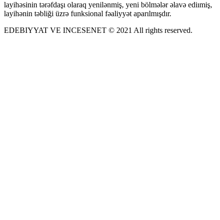
layihəsinin tərəfdaşı olaraq yenilənmiş, yeni bölmələr əlavə ediımiş,
layihənin təbliği üzrə funksional fəaliyyət aparılmışdır.
EDEBIYYAT VE INCESENET © 2021 All rights reserved.