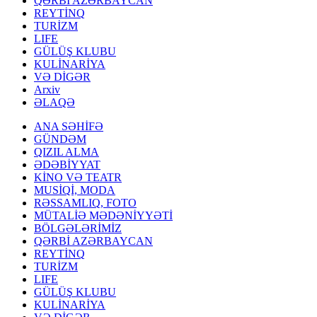
QƏRBİ AZƏRBAYCAN
REYTİNQ
TURİZM
LIFE
GÜLÜŞ KLUBU
KULİNARİYA
VƏ DİGƏR
Arxiv
ƏLAQƏ
ANA SƏHİFƏ
GÜNDƏM
QIZIL ALMA
ƏDƏBİYYAT
KİNO VƏ TEATR
MUSİQİ, MODA
RƏSSAMLIQ, FOTO
MÜTALİƏ MƏDƏNİYYƏTİ
BÖLGƏLƏRİMİZ
QƏRBİ AZƏRBAYCAN
REYTİNQ
TURİZM
LIFE
GÜLÜŞ KLUBU
KULİNARİYA