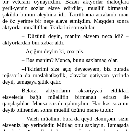
bir veteranı oynayırdım. Bəzən aktyorlar dialoqlara
yerli-yersiz sözlər əlavə edirdilər, müəllif birmənalı
şəkildə bunun əleyhinə idi. Təcrübəmə arxalanıb mən
də öz yerimə bir neçə əlavə etmişdim. Məşqdən sonra
aktyorlar müəllifdən fikirlərini soruşdular.
– Düzünü deyin, mənim əlavəm necə idi? –
aktyorlardan biri xəbər aldı.
– Açığını deyim ki, çox pis.
– Bəs mənim? Məncə, bunu saxlamaq olar.
–Fikirlərimi sizə açıq deyəcəyəm, biz burada
rejissorla da məsləhətləşdik, əlavələr qətiyyən yerində
deyil, tamaşaya şitlik qatır.
Beləcə, aktyorların əksəriyyəti etdikləri
əlavələrlə bağlı müəllifin birmənalı etirazı ilə
qarşılaşdılar. Mənsə susub qalmışdım. Hər kəs sözünü
deyib bitirəndən sonra müəllif üzünü mənə tutdu:
– Valeh müəllim, bura da qeyd eləmişəm, sizin
əlavəniz lap yerindədir. Mütləq onu saxlayın. Tamaşada