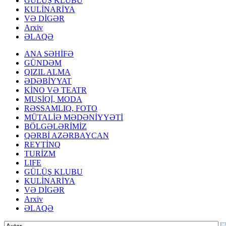
GÜLÜŞ KLUBU
KULİNARİYA
VƏ DİGƏR
Arxiv
ƏLAQƏ
ANA SƏHİFƏ
GÜNDƏM
QIZIL ALMA
ƏDƏBİYYAT
KİNO VƏ TEATR
MUSİQİ, MODA
RƏSSAMLIQ, FOTO
MÜTALİƏ MƏDƏNİYYƏTİ
BÖLGƏLƏRİMİZ
QƏRBİ AZƏRBAYCAN
REYTİNQ
TURİZM
LIFE
GÜLÜŞ KLUBU
KULİNARİYA
VƏ DİGƏR
Arxiv
ƏLAQƏ