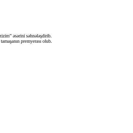
izim” əsərini səhnələşdirib.
 tamaşanın premyerası olub.