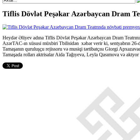
Tiflis Dövlət Peşəkar Azərbaycan Dram Te
Heydər Əliyev adına Tiflis Dövlət Peşəkar Azərbaycan Dram Teatrının y
AzərTAC-ın xüsusi müxbiri Tbilisidən xəbər verir ki, sentyabrın 26-
Tamaşanın quruluşçu rejissoru və musiqi tərtibatçısı Giorgi Apxazavad
Tamaşada rolları aktrisalar Aida Tağıyeva, Leyla Qasımova və aktyor T