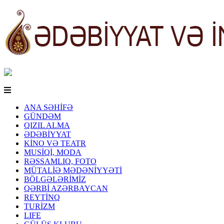
ANA SƏHİFƏ
GÜNDƏM
QIZIL ALMA
ƏDƏBİYYAT
KİNO VƏ TEATR
MUSİQİ, MODA
RƏSSAMLIQ, FOTO
MÜTALİƏ MƏDƏNİYYƏTİ
BÖLGƏLƏRİMİZ
QƏRBİ AZƏRBAYCAN
REYTİNQ
TURİZM
LIFE