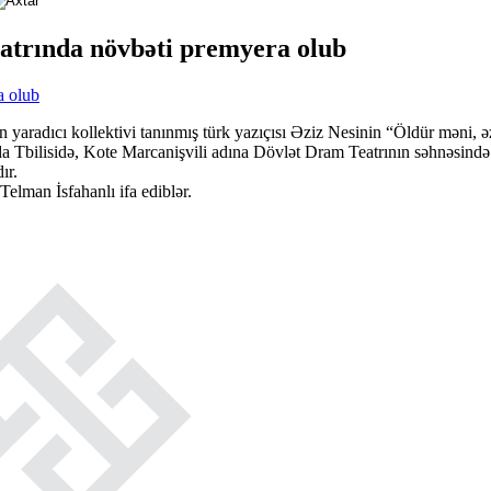
atrında növbəti premyera olub
aradıcı kollektivi tanınmış türk yazıçısı Əziz Nesinin “Öldür məni, əz
da Tbilisidə, Kote Marcanişvili adına Dövlət Dram Teatrının səhnəsində
ır.
elman İsfahanlı ifa ediblər.