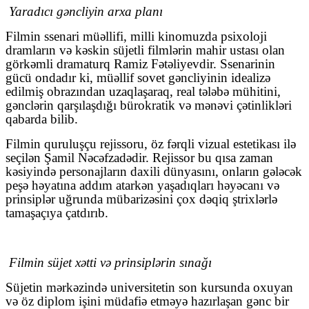
Yaradıcı gəncliyin arxa planı
Filmin ssenari müəllifi, milli kinomuzda psixoloji
dramların və kəskin süjetli filmlərin mahir ustası olan
görkəmli dramaturq Ramiz Fətəliyevdir. Ssenarinin
gücü ondadır ki, müəllif sovet gəncliyinin idealizə
edilmiş obrazından uzaqlaşaraq, real tələbə mühitini,
gənclərin qarşılaşdığı bürokratik və mənəvi çətinlikləri
qabarda bilib.
Filmin quruluşçu rejissoru, öz fərqli vizual estetikası ilə
seçilən Şamil Nəcəfzadədir. Rejissor bu qısa zaman
kəsiyində personajların daxili dünyasını, onların gələcək
peşə həyatına addım atarkən yaşadıqları həyəcanı və
prinsiplər uğrunda mübarizəsini çox dəqiq ştrixlərlə
tamaşaçıya çatdırıb.
Filmin süjet xətti və prinsiplərin sınağı
Süjetin mərkəzində universitetin son kursunda oxuyan
və öz diplom işini müdafiə etməyə hazırlaşan gənc bir