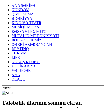
ANA SƏHİFƏ
GÜNDƏM
QIZIL ALMA
ƏDƏBİYYAT
KİNO VƏ TEATR
MUSİQİ, MODA
RƏSSAMLIQ, FOTO
MÜTALİƏ MƏDƏNİYYƏTİ
BÖLGƏLƏRİMİZ
QƏRBİ AZƏRBAYCAN
REYTİNQ
TURİZM
LIFE
GÜLÜŞ KLUBU
KULİNARİYA
VƏ DİGƏR
Arxiv
ƏLAQƏ
Tələbəlik illərinin səmimi ekran