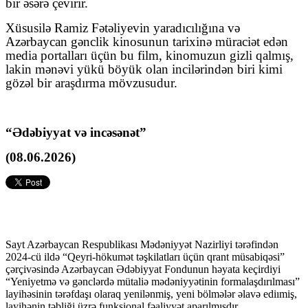
bir əsərə çevirir.
Xüsusilə Ramiz Fətəliyevin yaradıcılığına və
Azərbaycan gənclik kinosunun tarixinə müraciət edən
media portalları üçün bu film, kinomuzun gizli qalmış,
lakin mənəvi yükü böyük olan incilərindən biri kimi
gözəl bir araşdırma mövzusudur.
“Ədəbiyyat və incəsənət”
(08.06.2026)
Sayt Azərbaycan Respublikası Mədəniyyət Nazirliyi tərəfindən
2024-cü ildə “Qeyri-hökumət təşkilatları üçün qrant müsabiqəsi”
çərçivəsində Azərbaycan Ədəbiyyat Fondunun həyata keçirdiyi
“Yeniyetmə və gənclərdə mütaliə mədəniyyətinin formalaşdırılması”
layihəsinin tərəfdaşı olaraq yenilənmiş, yeni bölmələr əlavə ediımiş,
layihənin təbliği üzrə funksional fəaliyyət aparılmışdır.