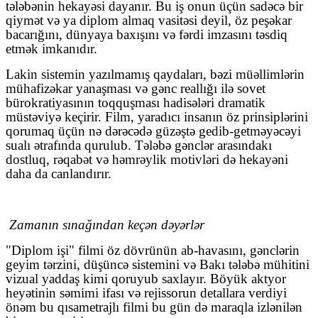
tələbənin hekayəsi dayanır. Bu iş onun üçün sadəcə bir
qiymət və ya diplom almaq vasitəsi deyil, öz peşəkar
bacarığını, dünyaya baxışını və fərdi imzasını təsdiq
etmək imkanıdır.
Lakin sistemin yazılmamış qaydaları, bəzi müəllimlərin
mühafizəkar yanaşması və gənc reallığı ilə sovet
bürokratiyasının toqquşması hadisələri dramatik
müstəviyə keçirir. Film, yaradıcı insanın öz prinsiplərini
qorumaq üçün nə dərəcədə güzəştə gedib-getməyəcəyi
sualı ətrafında qurulub. Tələbə gənclər arasındakı
dostluq, rəqabət və həmrəylik motivləri də hekayəni
daha da canlandırır.
Zamanın sınağından keçən dəyərlər
"Diplom işi" filmi öz dövrünün ab-havasını, gənclərin
geyim tərzini, düşüncə sistemini və Bakı tələbə mühitini
vizual yaddaş kimi qoruyub saxlayır. Böyük aktyor
heyətinin səmimi ifası və rejissorun detallara verdiyi
önəm bu qısametrajlı filmi bu gün də maraqla izlənilən