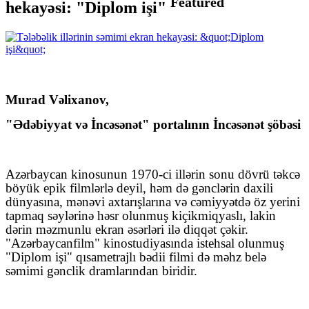
Featured
hekayəsi: "Diplom işi"
Murad Vəlixanov,
"Ədəbiyyat və İncəsənət" portalının İncəsənət şöbəsi
Azərbaycan kinosunun 1970-ci illərin sonu dövrü təkcə
böyük epik filmlərlə deyil, həm də gənclərin daxili
dünyasına, mənəvi axtarışlarına və cəmiyyətdə öz yerini
tapmaq səylərinə həsr olunmuş kiçikmiqyaslı, lakin
dərin məzmunlu ekran əsərləri ilə diqqət çəkir.
"Azərbaycanfilm" kinostudiyasında istehsal olunmuş
"Diplom işi" qısametrajlı bədii filmi də məhz belə
səmimi gənclik dramlarından biridir.