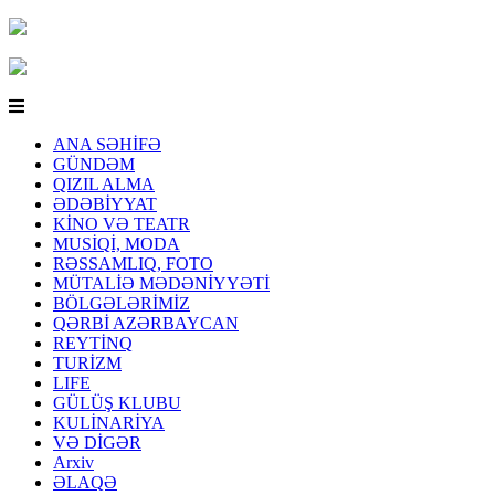
ANA SƏHİFƏ
GÜNDƏM
QIZIL ALMA
ƏDƏBİYYAT
KİNO VƏ TEATR
MUSİQİ, MODA
RƏSSAMLIQ, FOTO
MÜTALİƏ MƏDƏNİYYƏTİ
BÖLGƏLƏRİMİZ
QƏRBİ AZƏRBAYCAN
REYTİNQ
TURİZM
LIFE
GÜLÜŞ KLUBU
KULİNARİYA
VƏ DİGƏR
Arxiv
ƏLAQƏ