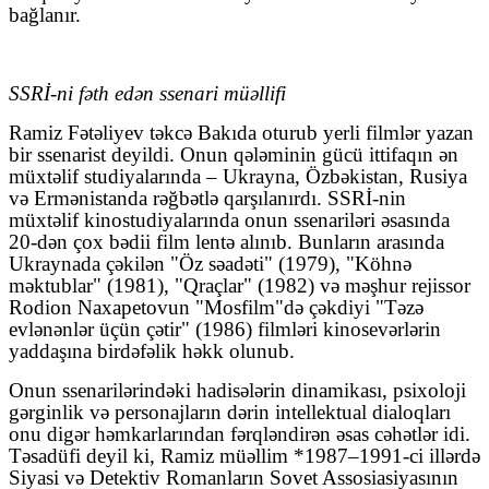
bağlanır.
SSRİ-ni fəth edən ssenari müəllifi
Ramiz Fətəliyev təkcə Bakıda oturub yerli filmlər yazan
bir ssenarist deyildi. Onun qələminin gücü ittifaqın ən
müxtəlif studiyalarında – Ukrayna, Özbəkistan, Rusiya
və Ermənistanda rəğbətlə qarşılanırdı. SSRİ-nin
müxtəlif kinostudiyalarında onun ssenariləri əsasında
20-dən çox bədii film lentə alınıb. Bunların arasında
Ukraynada çəkilən "Öz səadəti" (1979), "Köhnə
məktublar" (1981), "Qraçlar" (1982) və məşhur rejissor
Rodion Naxapetovun "Mosfilm"də çəkdiyi "Təzə
evlənənlər üçün çətir" (1986) filmləri kinosevərlərin
yaddaşına birdəfəlik həkk olunub.
Onun ssenarilərindəki hadisələrin dinamikası, psixoloji
gərginlik və personajların dərin intellektual dialoqları
onu digər həmkarlarından fərqləndirən əsas cəhətlər idi.
Təsadüfi deyil ki, Ramiz müəllim *1987–1991-ci illərdə
Siyasi və Detektiv Romanların Sovet Assosiasiyasının