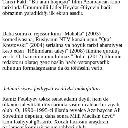
Tarixi Fakt: "Bir anın həqiqəti" filmi Azərbaycan kino
tarixində Ümummilli Lider Heydər Əliyevin bədii
obrazının yaradıldığı ilk ekran əsədir.
Daha sonra o, rejissor kimi "Məhəllə" (2003)
komediyasına, Rusiyanın NTV kanalı üçün "Qraf
Krestovski" (2004) serialına və böyük tarixi əhəmiyyət
kəsb edən "Hökmdarın taleyi" (2008) filminə quruluş
verib. O, həmçinin unudulmaz "Dolu" (2012) filminin
redaktoru olaraq gənc nəslin hərbi-vətənpərvərlik
ruhunun formalaşmasına da öz töhfəsini verib.
İctimai-siyasi fəaliyyəti və dövlət mükafatları
Ramiz Fətəliyev təkcə sənət adamı deyil, həm də
ölkənin taleyüklü dövrlərində səsini ucaldan bir ziyalı
olub. O, 1990–1995-ci illərdə əvvəlcə Azərbaycan Ali
Sovetinin deputatı, daha sonra Milli Məclisin üzvü*
kimi fəaliyyət göstərib, Xocalı faciəsini araşdıran
parlament komissiyasının rəhbəri olub.