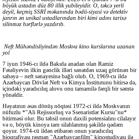
böyük ustadın düz 80 illik yubileyidir. O, təkcə yerli
deyil, keçmiş SSRİ məkanında bədii-siyasi və detektiv
janrın ən unikal ustadlarından biri kimi adını tarixə
silinməz hərflərlə yazdırıb.
Neft Mühəndisliyindən Moskva kino kurslarına uzanan
yol
7 iyun 1946-cı ildə Bakıda anadan olan Ramiz
Fətəliyevin ilkin gənclik illəri sənətdən uzaq görünən bir
sahəyə – neft sənayesinə bağlı olub. O, 1969-cu ildə
Azərbaycan Dövlət Neft və Kimya İnstitutunu bitirsə də,
içindəki yaradıcılıq alovu onu tamamilə fərqli bir səmtə
yönəldir.
Həyatının əsas dönüş nöqtəsi 1972-ci ildə Moskvanın
nüfuzlu *"Ali Rejissorluq və Ssenaristlər Kursu"nu*
bitirməsi olur. Bu təhsil onun daxili potensialını cilalayır
və o, böyük kinoya tam silahlanmış şəkildə qədəm
qoyur. 1974-cü ildən etibarən onun yaradıcılıq
bioqrafiyası rəsmən "Azərbaycanfilm" kinostudiyası ilə