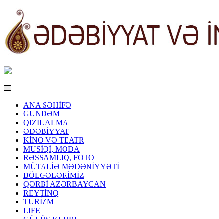
ANA SƏHİFƏ
GÜNDƏM
QIZIL ALMA
ƏDƏBİYYAT
KİNO VƏ TEATR
MUSİQİ, MODA
RƏSSAMLIQ, FOTO
MÜTALİƏ MƏDƏNİYYƏTİ
BÖLGƏLƏRİMİZ
QƏRBİ AZƏRBAYCAN
REYTİNQ
TURİZM
LIFE