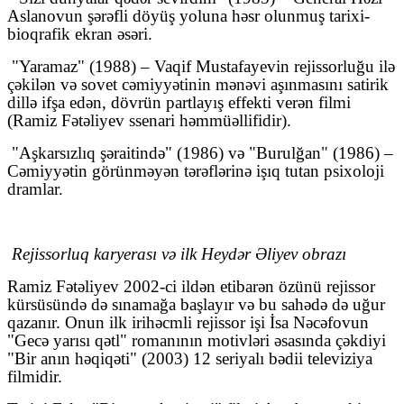
Aslanovun şərəfli döyüş yoluna həsr olunmuş tarixi-
bioqrafik ekran əsəri.
"Yaramaz" (1988) – Vaqif Mustafayevin rejissorluğu ilə
çəkilən və sovet cəmiyyətinin mənəvi aşınmasını satirik
dillə ifşa edən, dövrün partlayış effekti verən filmi
(Ramiz Fətəliyev ssenari həmmüəllifidir).
"Aşkarsızlıq şəraitində" (1986) və "Burulğan" (1986) –
Cəmiyyətin görünməyən tərəflərinə işıq tutan psixoloji
dramlar.
Rejissorluq karyerası və ilk Heydər Əliyev obrazı
Ramiz Fətəliyev 2002-ci ildən etibarən özünü rejissor
kürsüsündə də sınamağa başlayır və bu sahədə də uğur
qazanır. Onun ilk irihəcmli rejissor işi İsa Nəcəfovun
"Gecə yarısı qətl" romanının motivləri əsasında çəkdiyi
"Bir anın həqiqəti" (2003) 12 seriyalı bədii televiziya
filmidir.