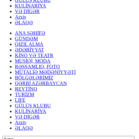
GÜLÜŞ KLUBU
KULİNARİYA
VƏ DİGƏR
Arxiv
ƏLAQƏ
ANA SƏHİFƏ
GÜNDƏM
QIZIL ALMA
ƏDƏBİYYAT
KİNO VƏ TEATR
MUSİQİ, MODA
RƏSSAMLIQ, FOTO
MÜTALİƏ MƏDƏNİYYƏTİ
BÖLGƏLƏRİMİZ
QƏRBİ AZƏRBAYCAN
REYTİNQ
TURİZM
LIFE
GÜLÜŞ KLUBU
KULİNARİYA
VƏ DİGƏR
Arxiv
ƏLAQƏ