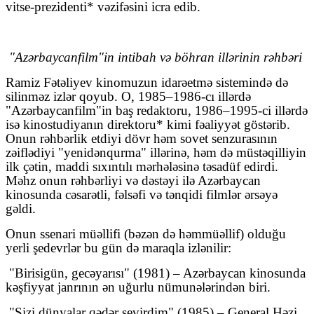
vitse-prezidenti* vəzifəsini icra edib.
"Azərbaycanfilm"in intibah və böhran illərinin rəhbəri
Ramiz Fətəliyev kinomuzun idarəetmə sistemində də
silinməz izlər qoyub. O, 1985–1986-cı illərdə
"Azərbaycanfilm"in baş redaktoru, 1986–1995-ci illərdə
isə kinostudiyanın direktoru* kimi fəaliyyət göstərib.
Onun rəhbərlik etdiyi dövr həm sovet senzurasının
zəiflədiyi "yenidənqurma" illərinə, həm də müstəqilliyin
ilk çətin, maddi sıxıntılı mərhələsinə təsadüf edirdi.
Məhz onun rəhbərliyi və dəstəyi ilə Azərbaycan
kinosunda cəsarətli, fəlsəfi və tənqidi filmlər ərsəyə
gəldi.
Onun ssenari müəllifi (bəzən də həmmüəllif) olduğu
yerli şedevrlər bu gün də maraqla izlənilir:
"Birisigün, gecəyarısı" (1981) – Azərbaycan kinosunda
kəşfiyyat janrının ən uğurlu nümunələrindən biri.
"Sizi dünyalar qədər sevirdim" (1985) – General Həzi