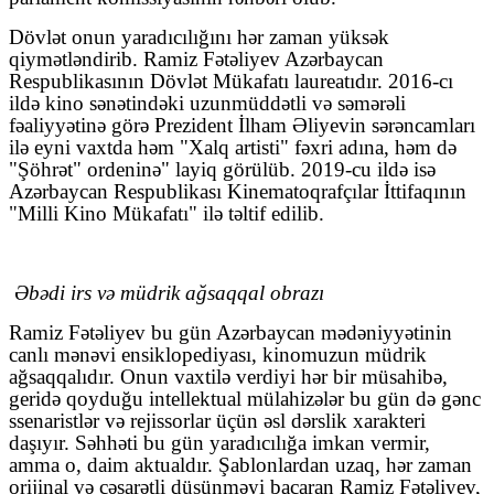
Dövlət onun yaradıcılığını hər zaman yüksək
qiymətləndirib. Ramiz Fətəliyev Azərbaycan
Respublikasının Dövlət Mükafatı laureatıdır. 2016-cı
ildə kino sənətindəki uzunmüddətli və səmərəli
fəaliyyətinə görə Prezident İlham Əliyevin sərəncamları
ilə eyni vaxtda həm "Xalq artisti" fəxri adına, həm də
"Şöhrət" ordeninə" layiq görülüb. 2019-cu ildə isə
Azərbaycan Respublikası Kinematoqrafçılar İttifaqının
"Milli Kino Mükafatı" ilə təltif edilib.
Əbədi irs və müdrik ağsaqqal obrazı
Ramiz Fətəliyev bu gün Azərbaycan mədəniyyətinin
canlı mənəvi ensiklopediyası, kinomuzun müdrik
ağsaqqalıdır. Onun vaxtilə verdiyi hər bir müsahibə,
geridə qoyduğu intellektual mülahizələr bu gün də gənc
ssenaristlər və rejissorlar üçün əsl dərslik xarakteri
daşıyır. Səhhəti bu gün yaradıcılığa imkan vermir,
amma o, daim aktualdır. Şablonlardan uzaq, hər zaman
orijinal və cəsarətli düşünməyi bacaran Ramiz Fətəliyev,