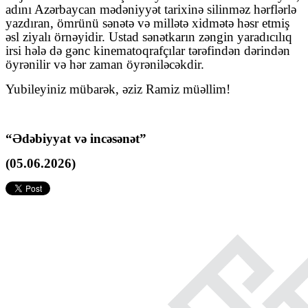
adını Azərbaycan mədəniyyət tarixinə silinməz hərflərlə
yazdıran, ömrünü sənətə və millətə xidmətə həsr etmiş
əsl ziyalı örnəyidir. Ustad sənətkarın zəngin yaradıcılıq
irsi hələ də gənc kinematoqrafçılar tərəfindən dərindən
öyrənilir və hər zaman öyrəniləcəkdir.
Yubileyiniz mübarək, əziz Ramiz müəllim!
“Ədəbiyyat və incəsənət”
(05.06.2026)