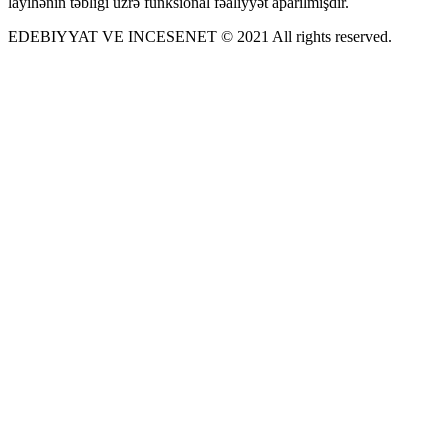
layihənin təbliği üzrə funksional fəaliyyət aparılmışdır.
EDEBIYYAT VE INCESENET © 2021 All rights reserved.