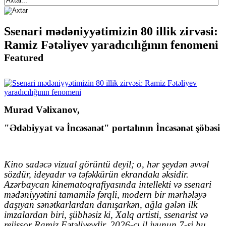
Ssenari mədəniyyətimizin 80 illik zirvəsi:
Ramiz Fətəliyev yaradıcılığının fenomeni
Featured
Murad Vəlixanov,
"Ədəbiyyat və İncəsənət" portalının İncəsənət şöbəsi
Kino sadəcə vizual görüntü deyil; o, hər şeydən əvvəl
sözdür, ideyadır və təfəkkürün ekrandakı əksidir.
Azərbaycan kinematoqrafiyasında intellekti və ssenari
mədəniyyətini tamamilə fərqli, modern bir mərhələyə
daşıyan sənətkarlardan danışarkən, ağla gələn ilk
imzalardan biri, şübhəsiz ki, Xalq artisti, ssenarist və
rejissor Ramiz Fətəliyevdir. 2026-cı il iyunun 7-si bu