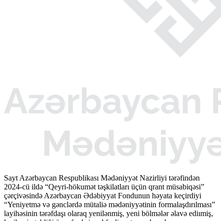
Sayt Azərbaycan Respublikası Mədəniyyət Nazirliyi tərəfindən
2024-cü ildə “Qeyri-hökumət təşkilatları üçün qrant müsabiqəsi”
çərçivəsində Azərbaycan Ədəbiyyat Fondunun həyata keçirdiyi
“Yeniyetmə və gənclərdə mütaliə mədəniyyətinin formalaşdırılması”
layihəsinin tərəfdaşı olaraq yenilənmiş, yeni bölmələr əlavə ediımiş,