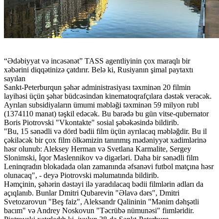
“Ədəbiyyat və incəsənət” TASS agentliyinin çox maraqlı bir
xəbərini diqqətinizə çatdırır. Belə ki, Rusiyanın şimal paytaxtı
sayılan
Sankt-Peterburqun şəhər administrasiyası təxminən 20 filmin
layihəsi üçün şəhər büdcəsindən kinematoqrafçılara dəstək verəcək.
Ayrılan subsidiyaların ümumi məbləği təxminən 59 milyon rubl
(1374110 manat) təşkil edəcək. Bu barədə bu gün vitse-qubernator
Boris Piotrovski "Vkontakte" sosial şəbəkəsində bildirib.
"Bu, 15 sənədli və dörd bədii film üçün ayrılacaq məbləğdir. Bu il
çəkiləcək bir çox film ölkəmizin tanınmış mədəniyyət xadimlərinə
həsr olunub: Aleksey Herman və Svetlana Karmalite, Sergey
Slonimski, İqor Maslennikov və digərləri. Daha bir sənədli film
Leninqradın blokadada olan zamanında əfsanəvi futbol matçına həsr
olunacaq", - deyə Piotrovski məlumatında bildirib.
Həmçinin, şəhərin dəstəyi ilə yaradılacaq bədii filmlərin adları da
açıqlanıb. Bunlar Dmitri Qubarevin "Əlavə dərs", Dmitri
Svetozarovun "Beş faiz", Aleksandr Qalininin "Mənim dəhşətli
bacım" və Andrey Noskovun "Təcrübə nümunəsi" fiımləridir.