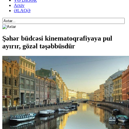
VƏ DİGƏR
Arxiv
ƏLAQƏ
Şəhər büdcəsi kinematoqrafiyaya pul
ayırır, gözəl təşəbbüsdür