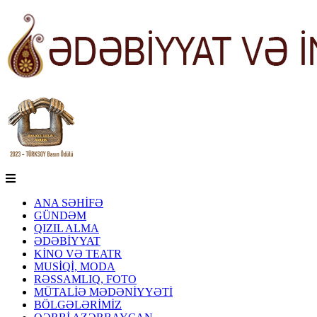
ANA SƏHİFƏ
GÜNDƏM
QIZIL ALMA
ƏDƏBİYYAT
KİNO VƏ TEATR
MUSİQİ, MODA
RƏSSAMLIQ, FOTO
MÜTALİƏ MƏDƏNİYYƏTİ
BÖLGƏLƏRİMİZ