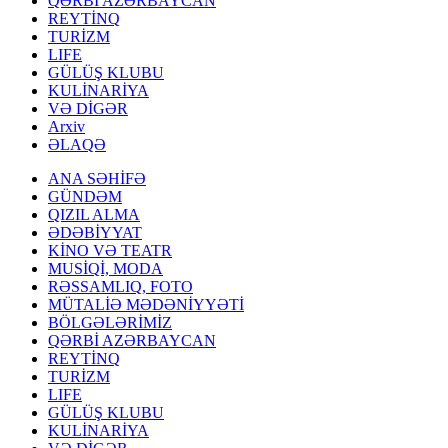
QƏRBİ AZƏRBAYCAN
REYTİNQ
TURİZM
LIFE
GÜLÜŞ KLUBU
KULİNARİYA
VƏ DİGƏR
Arxiv
ƏLAQƏ
ANA SƏHİFƏ
GÜNDƏM
QIZIL ALMA
ƏDƏBİYYAT
KİNO VƏ TEATR
MUSİQİ, MODA
RƏSSAMLIQ, FOTO
MÜTALİƏ MƏDƏNİYYƏTİ
BÖLGƏLƏRİMİZ
QƏRBİ AZƏRBAYCAN
REYTİNQ
TURİZM
LIFE
GÜLÜŞ KLUBU
KULİNARİYA