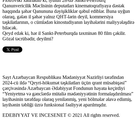
Piotrovski xatırladıb ki, iyulun 28-də Sankt-Peterburq
Qanunvericilik Məclisinin deputatları kinematoqrafiyaya dəstək
haqqında şəhər Qanununa dəyişikliklər qəbul ediblər. Buna uyğun
olaraq, gələn il şəhər yalnız QHT-lərin deyil, kommersiya
təşkilatlarının, o cümlədən kinostudiyanın layihələrini maliyyələşdirə
biləcək.
Qeyd edək ki, hər il Sankt-Peterburqda təxminən 80 film çəkilir.
Gözəl təcrübədir, deyilmi?
Sayt Azərbaycan Respublikası Mədəniyyət Nazirliyi tərəfindən
2024-cü ildə “Qeyri-hökumət təşkilatları üçün qrant müsabiqəsi”
çərçivəsində Azərbaycan Ədəbiyyat Fondunun həyata keçirdiyi
“Yeniyetmə və gənclərdə mütaliə mədəniyyətinin formalaşdırılması”
layihəsinin tərəfdaşı olaraq yenilənmiş, yeni bölmələr əlavə ediımiş,
layihənin təbliği üzrə funksional fəaliyyət aparılmışdır.
EDEBIYYAT VE INCESENET © 2021 All rights reserved.