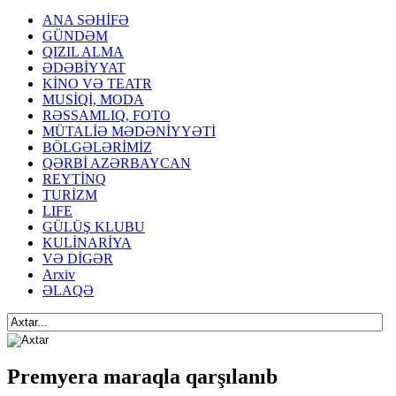
ANA SƏHİFƏ
GÜNDƏM
QIZIL ALMA
ƏDƏBİYYAT
KİNO VƏ TEATR
MUSİQİ, MODA
RƏSSAMLIQ, FOTO
MÜTALİƏ MƏDƏNİYYƏTİ
BÖLGƏLƏRİMİZ
QƏRBİ AZƏRBAYCAN
REYTİNQ
TURİZM
LIFE
GÜLÜŞ KLUBU
KULİNARİYA
VƏ DİGƏR
Arxiv
ƏLAQƏ
Premyera maraqla qarşılanıb