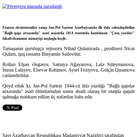
Fransız eksiztensialist yazıçı Jan-Pol Sartrın Azərbaycanda ilk dəfə səhnələşdirilən
"Bağlı qapı arxasında" əsəri əsasında ƏSA teatrında hazırlanan "Çıxış yoxdur"
fəlsəfi-dramının nümayişi anşlaqla keçib.
Tamaşanın quruluşçu rejissoru Nihad Qulamzadə , prodüseri Nicat
Qulam, işıq rəssamı Binyamin Sailovdur.
Rolları Elşən Əsgərov, Səmayə Ağayarova, Lalə Süleymanova,
İmran Lalayev, Elsevər Rəhimov, Aysel Feziyeva, Gülçin Qasımova
canlandırıblar.
Qeyd edək ki, Jan-Pol Sartrın 1944-cü ildə yazdığı "Bağlı qapılar
arxasında" əsəri ölümlərindən sonra əbədi olaraq bir otaqda qapalı
qalmağa məhkum edilən üç nəfərdən bəhs edir.
Sayt Azərbaycan Respublikası Mədəniyyət Nazirliyi tərəfindən