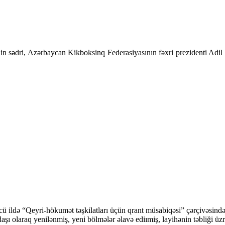
n sədri, Azərbaycan Kikboksinq Federasiyasının fəxri prezidenti Adil 
cü ildə “Qeyri-hökumət təşkilatları üçün qrant müsabiqəsi” çərçivəsi
şı olaraq yenilənmiş, yeni bölmələr əlavə ediımiş, layihənin təbliği üzr