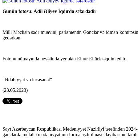
Günün fotosu: Adil Əliyev İqdırda səfərdədir
Milli Məclisin sədr müavini, parlamentin Gənclər və idman komitəsini
gedərkən.
Fotonu nümayındə heyətində yer alan Elnur Eltürk təqdim edib.
“Ədəbiyyat və incəsənət”
(23.05.2023)
Sayt Azərbaycan Respublikası Mədəniyyət Nazirliyi tərəfindən 2024-
gənclərdə mütaliə mədəniyyətinin formalaşdırılması” layihəsinin tərəfda