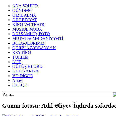
ANA SƏHİFƏ
GÜNDƏM
QIZIL ALMA
ƏDƏBİYYAT
KİNO VƏ TEATR
MUSİQİ, MODA
RƏSSAMLIQ, FOTO
MÜTALİƏ MƏDƏNİYYƏTİ
BÖLGƏLƏRİMİZ
QƏRBİ AZƏRBAYCAN
REYTİNQ
TURİZM
LIFE
GÜLÜŞ KLUBU
KULİNARİYA
VƏ DİGƏR
Arxiv
ƏLAQƏ
Günün fotosu: Adil Əliyev İqdırda səfərdə