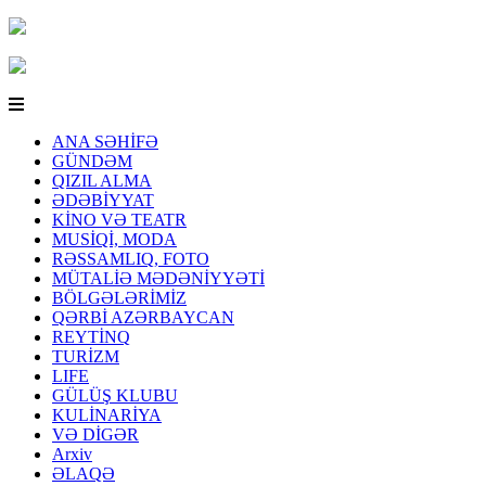
ANA SƏHİFƏ
GÜNDƏM
QIZIL ALMA
ƏDƏBİYYAT
KİNO VƏ TEATR
MUSİQİ, MODA
RƏSSAMLIQ, FOTO
MÜTALİƏ MƏDƏNİYYƏTİ
BÖLGƏLƏRİMİZ
QƏRBİ AZƏRBAYCAN
REYTİNQ
TURİZM
LIFE
GÜLÜŞ KLUBU
KULİNARİYA
VƏ DİGƏR
Arxiv
ƏLAQƏ