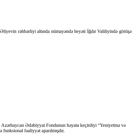
Əliyevin rəhbərliyi altında nümayəndə heyəti İğdır Valiliyində görüşə
ndə Azərbaycan Ədəbiyyat Fondunun həyata keçirdiyi “Yeniyetmə və
ə funksional fəaliyyət aparılmışdır.