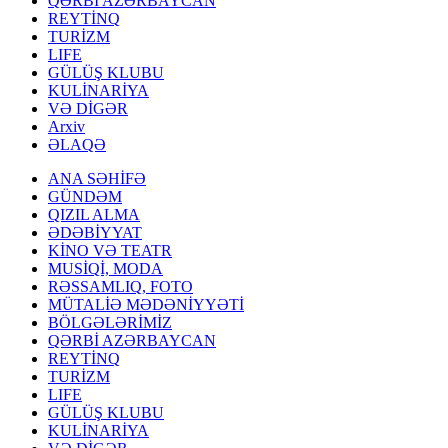
QƏRBİ AZƏRBAYCAN
REYTİNQ
TURİZM
LIFE
GÜLÜŞ KLUBU
KULİNARİYA
VƏ DİGƏR
Arxiv
ƏLAQƏ
ANA SƏHİFƏ
GÜNDƏM
QIZIL ALMA
ƏDƏBİYYAT
KİNO VƏ TEATR
MUSİQİ, MODA
RƏSSAMLIQ, FOTO
MÜTALİƏ MƏDƏNİYYƏTİ
BÖLGƏLƏRİMİZ
QƏRBİ AZƏRBAYCAN
REYTİNQ
TURİZM
LIFE
GÜLÜŞ KLUBU
KULİNARİYA