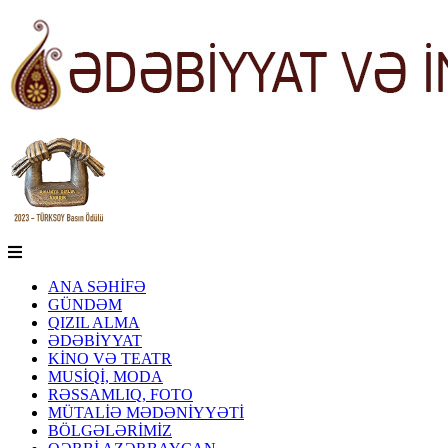
ANA SƏHİFƏ
GÜNDƏM
QIZIL ALMA
ƏDƏBİYYAT
KİNO VƏ TEATR
MUSİQİ, MODA
RƏSSAMLIQ, FOTO
MÜTALİƏ MƏDƏNİYYƏTİ
BÖLGƏLƏRİMİZ