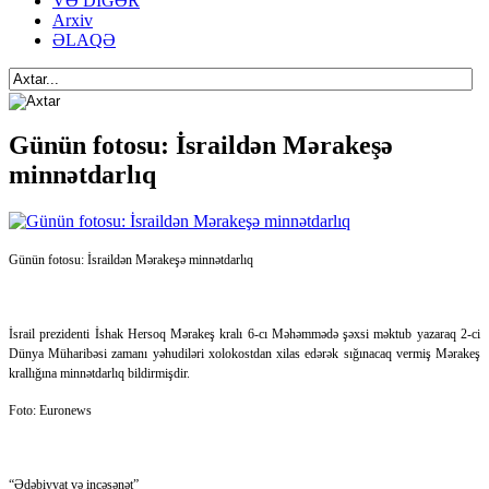
VƏ DİGƏR
Arxiv
ƏLAQƏ
Günün fotosu: İsraildən Mərakeşə
minnətdarlıq
Günün fotosu: İsraildən Mərakeşə minnətdarlıq
İsrail prezidenti İshak Hersoq Mərakeş kralı 6-cı Məhəmmədə şəxsi məktub yazaraq 2-ci
Dünya Müharibəsi zamanı yəhudiləri xolokostdan xilas edərək sığınacaq vermiş Mərakeş
krallığına minnətdarlıq bildirmişdir.
Foto: Euronews
“Ədəbiyyat və incəsənət”