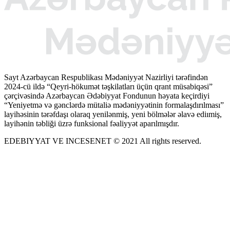
Sayt Azərbaycan Respublikası Mədəniyyət Nazirliyi tərəfindən
2024-cü ildə “Qeyri-hökumət təşkilatları üçün qrant müsabiqəsi”
çərçivəsində Azərbaycan Ədəbiyyat Fondunun həyata keçirdiyi
“Yeniyetmə və gənclərdə mütaliə mədəniyyətinin formalaşdırılması”
layihəsinin tərəfdaşı olaraq yenilənmiş, yeni bölmələr əlavə ediımiş,
layihənin təbliği üzrə funksional fəaliyyət aparılmışdır.
EDEBIYYAT VE INCESENET © 2021 All rights reserved.